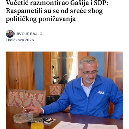
Vučetić razmontirao Gašija i SDP:
Raspametili su se od sreće zbog
političkog ponižavanja
HRVOJE BAJLO
1 kolovoza 2026