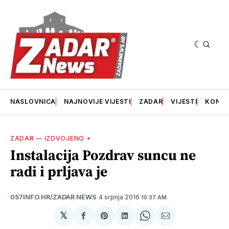
NASLOVNICA
NAJNOVIJE VIJESTI
ZADAR
VIJESTI
KONT
ZADAR
—
IZDVOJENO +
Instalacija Pozdrav suncu ne
radi i prljava je
4 srpnja 2016
057INFO.HR/ZADAR NEWS
10:37 AM.
𝕏
podijeli
Share
podijeli
Share
podijeli
na
on
na
on
putem