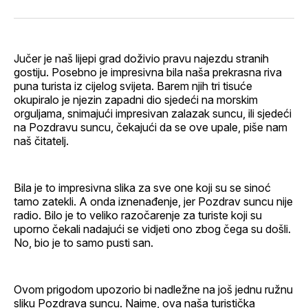
svoj
Pinterest
svoj
WhatsApp
E-
Facebook
LinkedIn
maila
profil
Jučer je naš lijepi grad doživio pravu najezdu stranih
gostiju. Posebno je impresivna bila naša prekrasna riva
puna turista iz cijelog svijeta. Barem njih tri tisuće
okupiralo je njezin zapadni dio sjedeći na morskim
orguljama, snimajući impresivan zalazak suncu, ili sjedeći
na Pozdravu suncu, čekajući da se ove upale, piše nam
naš čitatelj.
Bila je to impresivna slika za sve one koji su se sinoć
tamo zatekli. A onda iznenađenje, jer Pozdrav suncu nije
radio. Bilo je to veliko razočarenje za turiste koji su
uporno čekali nadajući se vidjeti ono zbog čega su došli.
No, bio je to samo pusti san.
Ovom prigodom upozorio bi nadležne na još jednu ružnu
sliku Pozdrava suncu. Naime, ova naša turistička