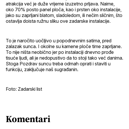
atrakcija već je duže vrijeme izuzetno prljava. Naime,
oko 70% posto panel ploča, kao i prsten oko instalacije,
jako su zaprljani blatom, sladoledom, ili nečim sličnim, što
ostavlja doista ružnu sliku ove zadarske instalacije.
To je naročito uočljivo u popodnevnim satima, pred
zalazak sunca. I okolne su kamene ploče time zaprljane.
To nije ništa neobično jer po instalaciji dnevno prođe
tisuće ljudi, ali je nedopustivo da to stoji tako već danima.
Stoga Pozdrav suncu treba odmah oprati i staviti u
funkciju, zaključuje naš sugrađanin.
Foto: Zadarski list
Komentari