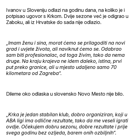
Ivanov u Sloveniju odlazi na godinu dana, na koliko je i
potpisao ugovor s Krkom. Dvije sezone već je odigrao u
Zaboku, ali iz Hrvatske do sada nije odlazio.
„Imam ženu i sina, morat ćemo se prilagoditi na novi
grad i uvjete života, ali naviknut ćemo se. Odabrao
sam biti profesionalac, od toga živim, tako da nema
druge. Na kraju krajeva ne idem daleko, istina, prvi
put preko granice, ali u mjesto udaljeno samo 70
kilometara od Zagreba“.
Dileme oko odlaska u slovensko Novo Mesto nije bilo.
„Krka je jedan stabilan klub, dobro organiziran, koji u
ABA ligi ima odlične rezultate, tako da me veseli igrati
ovdje. Očekujem dobru sezonu, dobre rezultate i prije
svega godinu bez ozljeda, barem onih ozbiljnih“.