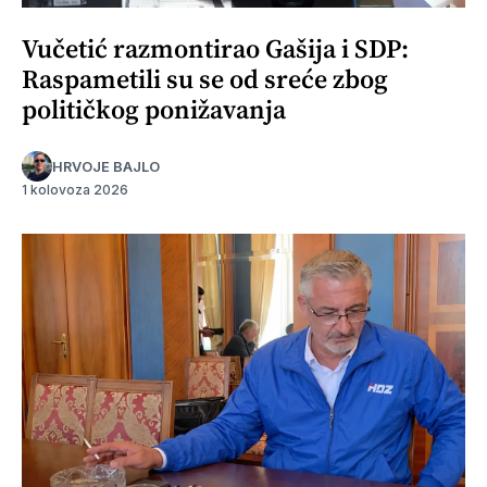
Vučetić razmontirao Gašija i SDP:
Raspametili su se od sreće zbog
političkog ponižavanja
HRVOJE BAJLO
1 kolovoza 2026