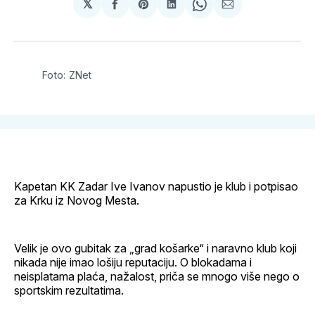
𝕏
podijeli
Share
podijeli
Share
podijeli
na
on
na
on
putem
svoj
Pinterest
svoj
WhatsApp
E-
Facebook
LinkedIn
maila
profil
Foto: ZNet
Kapetan KK Zadar Ive Ivanov napustio je klub i potpisao
za Krku iz Novog Mesta.
Velik je ovo gubitak za „grad košarke“ i naravno klub koji
nikada nije imao lošiju reputaciju. O blokadama i
neisplatama plaća, nažalost, priča se mnogo više nego o
sportskim rezultatima.