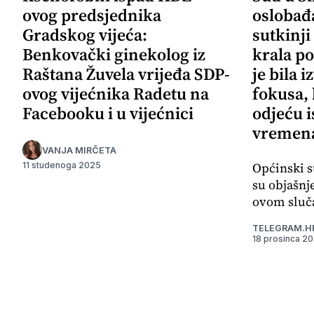
ovog predsjednika
oslobađ
Gradskog vijeća:
sutkinji
Benkovački ginekolog iz
krala po
Raštana Žuvela vrijeđa SDP-
je bila 
ovog vijećnika Radetu na
fokusa,
Facebooku i u vijećnici
odjeću i
vremena
VANJA MIRČETA
Općinski s
11 studenoga 2025
su objašnj
ovom sluča
TELEGRAM.H
18 prosinca 2