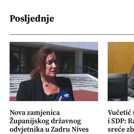
Posljednje
Nova zamjenica
Vučetić
Županijskog državnog
i SDP: R
odvjetnika u Zadru Nives
sreće zb