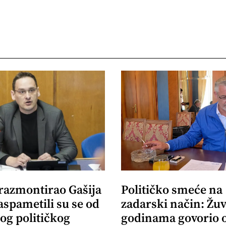
 razmontirao Gašija
Političko smeće na
aspametili su se od
zadarski način: Žuv
og političkog
godinama govorio 