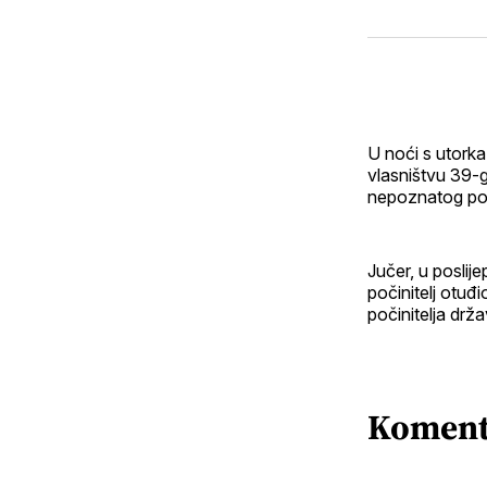
U noći s utorka 
vlasništvu 39-g
nepoznatog poči
Jučer, u poslij
počinitelj otuđ
počinitelja drž
Koment