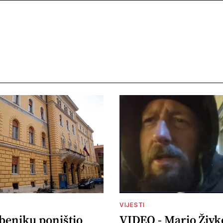
VIJESTI
ibeniku poništio
VIDEO - Mario Živk