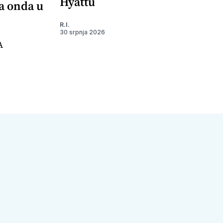
Hyattu
 a onda u
R.I.
30 srpnja 2026
A