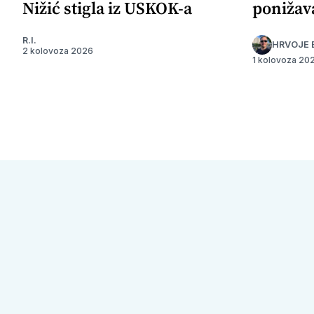
Nižić stigla iz USKOK-a
ponižav
R.I.
HRVOJE 
2 kolovoza 2026
1 kolovoza 20