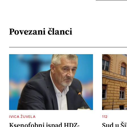
Povezani članci
IVICA ŽUVELA
112
Ksenofobni ispad HDZ-
Sud u Š