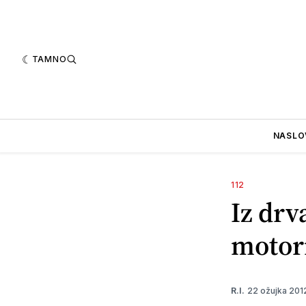
TAMNO
NASLO
112
Iz drv
motor
22 ožujka 20
R.I.