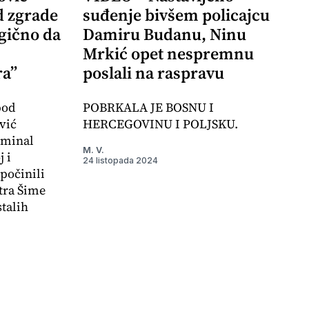
d zgrade
suđenje bivšem policajcu
agično da
Damiru Budanu, Ninu
Mrkić opet nespremnu
ra”
poslali na raspravu
pod
POBRKALA JE BOSNU I
vić
HERCEGOVINU I POLJSKU.
iminal
M. V.
 i
24 listopada 2024
počinili
tra Šime
stalih