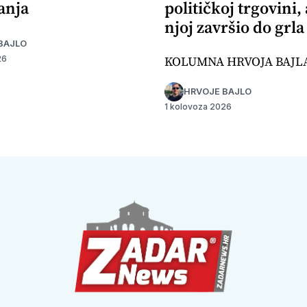
anja
političkoj trgovini,
njoj završio do grla
BAJLO
KOLUMNA HRVOJA BAJL
26
HRVOJE BAJLO
1 kolovoza 2026