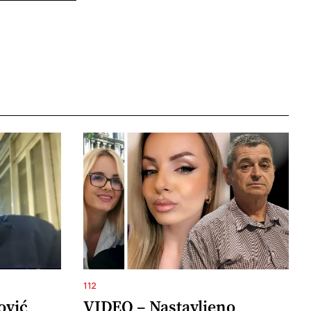
112
ović
VIDEO – Nastavljeno