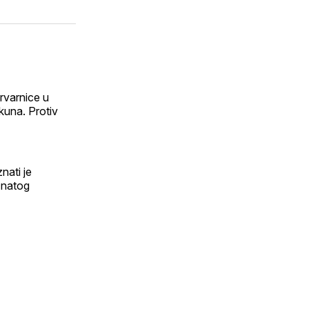
drvarnice u
kuna. Protiv
nati je
znatog