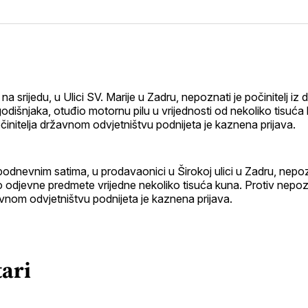
na
on
na
on
putem
svoj
Pinterest
svoj
WhatsApp
E-
Facebook
LinkedIn
maila
profil
na srijedu, u Ulici SV. Marije u Zadru, nepoznati je počinitelj iz 
odišnjaka, otuđio motornu pilu u vrijednosti od nekoliko tisuća 
nitelja državnom odvjetništvu podnijeta je kaznena prijava.
epodnevnim satima, u prodavaonici u Širokoj ulici u Zadru, nepoz
io odjevne predmete vrijedne nekoliko tisuća kuna. Protiv nepo
avnom odvjetništvu podnijeta je kaznena prijava.
ari