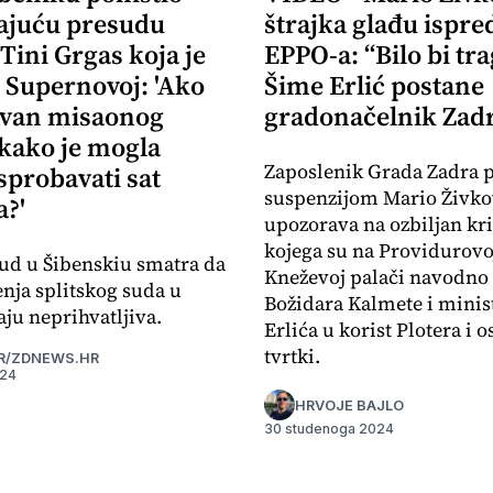
ajuću presudu
štrajka glađu ispre
 Tini Grgas koja je
EPPO-a: “Bilo bi tr
 Supernovoj: 'Ako
Šime Erlić postane
izvan misaonog
gradonačelnik Zad
 kako je mogla
Zaposlenik Grada Zadra 
sprobavati sat
suspenzijom Mario Živko
?'
upozorava na ozbiljan kr
kojega su na Providurovoj
ud u Šibenskiu smatra da
Kneževoj palači navodno 
enja splitskog suda u
Božidara Kalmete i minis
ju neprihvatljiva.
Erlića u korist Plotera i o
tvrtki.
R/ZDNEWS.HR
024
HRVOJE BAJLO
30 studenoga 2024