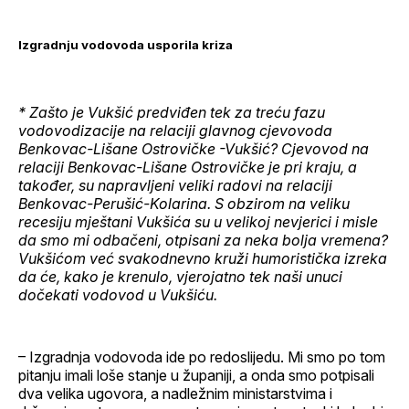
Izgradnju vodovoda usporila kriza
* Zašto je Vukšić predviđen tek za treću fazu
vodovodizacije na relaciji glavnog cjevovoda
Benkovac-Lišane Ostrovičke -Vukšić? Cjevovod na
relaciji Benkovac-Lišane Ostrovičke je pri kraju, a
također, su napravljeni veliki radovi na relaciji
Benkovac-Perušić-Kolarina. S obzirom na veliku
recesiju mještani Vukšića su u velikoj nevjerici i misle
da smo mi odbačeni, otpisani za neka bolja vremena?
Vukšićom već svakodnevno kruži humoristička izreka
da će, kako je krenulo, vjerojatno tek naši unuci
dočekati vodovod u Vukšiću.
– Izgradnja vodovoda ide po redoslijedu. Mi smo po tom
pitanju imali loše stanje u županiji, a onda smo potpisali
dva velika ugovora, a nadležnim ministarstvima i