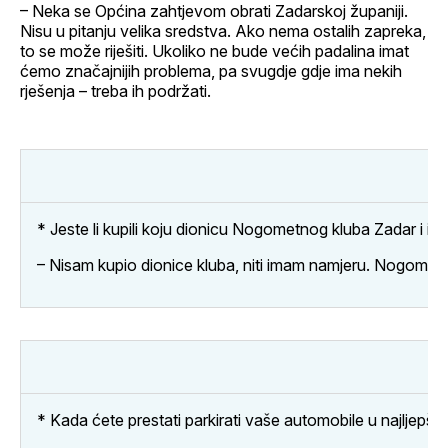
– Neka se Općina zahtjevom obrati Zadarskoj županiji.
Nisu u pitanju velika sredstva. Ako nema ostalih zapreka,
to se može riješiti. Ukoliko ne bude većih padalina imat
ćemo značajnijih problema, pa svugdje gdje ima nekih
rješenja – treba ih podržati.
* Jeste li kupili koju dionicu Nogometnog kluba Zadar i im
– Nisam kupio dionice kluba, niti imam namjeru. Nogometno
* Kada ćete prestati parkirati vaše automobile u najljepšem 