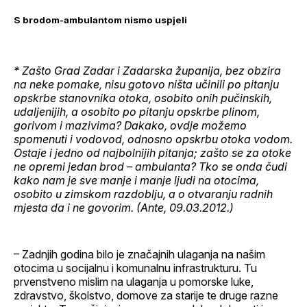
S brodom-ambulantom nismo uspjeli
* Zašto Grad Zadar i Zadarska županija, bez obzira
na neke pomake, nisu gotovo ništa učinili po pitanju
opskrbe stanovnika otoka, osobito onih pučinskih,
udaljenijih, a osobito po pitanju opskrbe plinom,
gorivom i mazivima? Dakako, ovdje možemo
spomenuti i vodovod, odnosno opskrbu otoka vodom.
Ostaje i jedno od najbolnijih pitanja; zašto se za otoke
ne opremi jedan brod – ambulanta? Tko se onda čudi
kako nam je sve manje i manje ljudi na otocima,
osobito u zimskom razdoblju, a o otvaranju radnih
mjesta da i ne govorim. (Ante, 09.03.2012.)
– Zadnjih godina bilo je značajnih ulaganja na našim
otocima u socijalnu i komunalnu infrastrukturu. Tu
prvenstveno mislim na ulaganja u pomorske luke,
zdravstvo, školstvo, domove za starije te druge razne