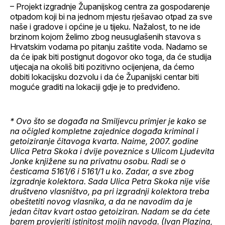
– Projekt izgradnje Županijskog centra za gospodarenje
otpadom koji bi na jednom mjestu rješavao otpad za sve
naše i gradove i općine je u tijeku. Nažalost, to ne ide
brzinom kojom želimo zbog neusuglašenih stavova s
Hrvatskim vodama po pitanju zaštite voda. Nadamo se
da će ipak biti postignut dogovor oko toga, da će studija
utjecaja na okoliš biti pozitivno ocijenjena, da ćemo
dobiti lokacijsku dozvolu i da će Županijski centar biti
moguće graditi na lokaciji gdje je to predviđeno.
* Ovo što se događa na Smiljevcu primjer je kako se
na očigled kompletne zajednice događa kriminal i
getoiziranje čitavoga kvarta. Naime, 2007. godine
Ulica Petra Skoka i dvije poveznice s Ulicom Ljudevita
Jonke knjižene su na privatnu osobu. Radi se o
česticama 5161/6 i 5161/1 u ko. Zadar, a sve zbog
izgradnje kolektora. Sada Ulica Petra Skoka nije više
društveno vlasništvo, pa pri izgradnji kolektora treba
obeštetiti novog vlasnika, a da ne navodim da je
jedan čitav kvart ostao getoiziran. Nadam se da ćete
barem provjeriti istinitost mojih navoda. (Ivan Plazina,