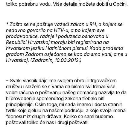
toliko potrebnu vodu. Više detalja možete dobiti u Općini.
* Zašto se ne poštuje važeći zakon u RH, o kojem se
nedavno govorilo na HTV-u, a po kojem sve
prodavaonice, radnje i poduzeća osnovana u
Republici Hrvatskoj moraju biti registrirana na
hrvatskom jeziku i latiničnom pismu? Kada prođemo
gradom Zadrom osjećamo se kao da smo vani, a ne u
Hrvatskoj. (Zadranin, 10.03.2012.)
– Svaki vlasnik daje ime svojem obrtu ili trgovačkom
društvu i slažem se s vama da bismo svi trebali više
voditi računa o poštivanju našeg domaćeg nazivlja te da
bi provođenje spomenutog zakona trebalo biti
principijelnije. Osim toga, mi sada imamo i dosta stranih
tvrtki koje djeluju na našem području, a koje svoja imena
“donesu” iz drugih država. Koliko se sami budemo
poštovali toliko će nas i drugi poštivati.