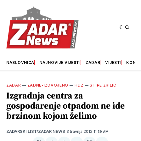
NASLOVNICA
NAJNOVIJE VIJESTI
ZADAR
VIJESTI
KONT
ZADAR
—
ZADNE-IZDVOJENO
—
HDZ
—
STIPE ZRILIĆ
Izgradnja centra za
gospodarenje otpadom ne ide
brzinom kojom želimo
3 travnja 2012
ZADARSKI LIST/ZADAR NEWS
11:39 AM.