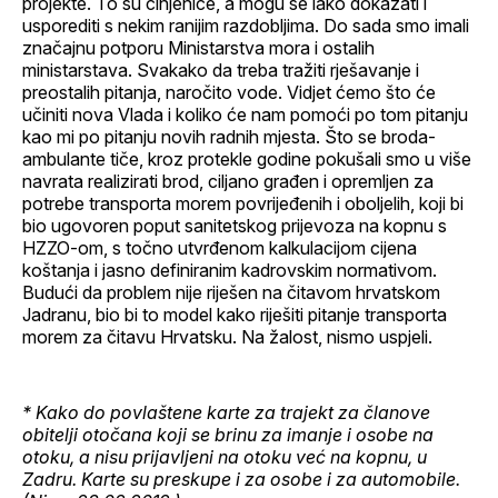
projekte. To su činjenice, a mogu se lako dokazati i
usporediti s nekim ranijim razdobljima. Do sada smo imali
značajnu potporu Ministarstva mora i ostalih
ministarstava. Svakako da treba tražiti rješavanje i
preostalih pitanja, naročito vode. Vidjet ćemo što će
učiniti nova Vlada i koliko će nam pomoći po tom pitanju
kao mi po pitanju novih radnih mjesta. Što se broda-
ambulante tiče, kroz protekle godine pokušali smo u više
navrata realizirati brod, ciljano građen i opremljen za
potrebe transporta morem povrijeđenih i oboljelih, koji bi
bio ugovoren poput sanitetskog prijevoza na kopnu s
HZZO-om, s točno utvrđenom kalkulacijom cijena
koštanja i jasno definiranim kadrovskim normativom.
Budući da problem nije riješen na čitavom hrvatskom
Jadranu, bio bi to model kako riješiti pitanje transporta
morem za čitavu Hrvatsku. Na žalost, nismo uspjeli.
* Kako do povlaštene karte za trajekt za članove
obitelji otočana koji se brinu za imanje i osobe na
otoku, a nisu prijavljeni na otoku već na kopnu, u
Zadru. Karte su preskupe i za osobe i za automobile.