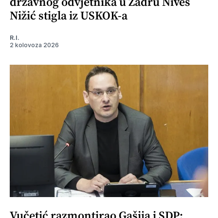
državnog odvjetnika u Zadru Nives
Nižić stigla iz USKOK-a
R.I.
2 kolovoza 2026
Vučetić razmontirao Gašija i SDP: