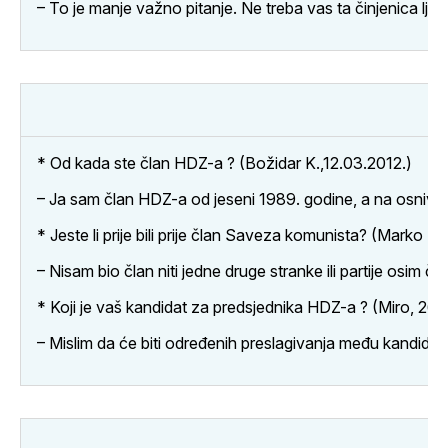
– To je manje važno pitanje. Ne treba vas ta činjenica lj
* Od kada ste član HDZ-a ? (Božidar K.,12.03.2012.)
– Ja sam član HDZ-a od jeseni 1989. godine, a na osnivač
* Jeste li prije bili prije član Saveza komunista? (Marko Ba
– Nisam bio član niti jedne druge stranke ili partije osim č
* Koji je vaš kandidat za predsjednika HDZ-a ? (Miro, 26.
– Mislim da će biti određenih preslagivanja među kandidati