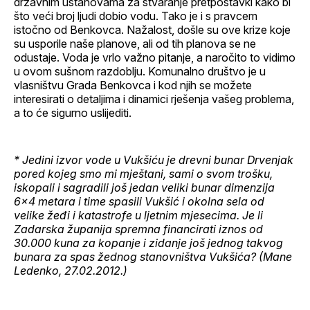
državnim ustanovama za stvaranje pretpostavki kako bi
što veći broj ljudi dobio vodu. Tako je i s pravcem
istočno od Benkovca. Nažalost, došle su ove krize koje
su usporile naše planove, ali od tih planova se ne
odustaje. Voda je vrlo važno pitanje, a naročito to vidimo
u ovom sušnom razdoblju. Komunalno društvo je u
vlasništvu Grada Benkovca i kod njih se možete
interesirati o detaljima i dinamici rješenja vašeg problema,
a to će sigurno uslijediti.
* Jedini izvor vode u Vukšiću je drevni bunar Drvenjak
pored kojeg smo mi mještani, sami o svom trošku,
iskopali i sagradili još jedan veliki bunar dimenzija
6×4 metara i time spasili Vukšić i okolna sela od
velike žeđi i katastrofe u ljetnim mjesecima. Je li
Zadarska županija spremna financirati iznos od
30.000 kuna za kopanje i zidanje još jednog takvog
bunara za spas žednog stanovništva Vukšića? (Mane
Ledenko, 27.02.2012.)