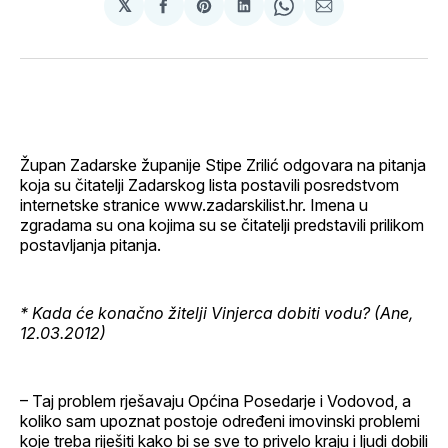
𝕏
podijeli
Share
podijeli
Share
podijeli
na
on
na
on
putem
svoj
Pinterest
svoj
WhatsApp
E-
Facebook
LinkedIn
maila
profil
Župan Zadarske županije Stipe Zrilić odgovara na pitanja
koja su čitatelji Zadarskog lista postavili posredstvom
internetske stranice www.zadarskilist.hr. Imena u
zgradama su ona kojima su se čitatelji predstavili prilikom
postavljanja pitanja.
* Kada će konačno žitelji Vinjerca dobiti vodu? (Ane,
12.03.2012)
– Taj problem rješavaju Općina Posedarje i Vodovod, a
koliko sam upoznat postoje određeni imovinski problemi
koje treba riješiti kako bi se sve to privelo kraju i ljudi dobili