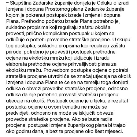
– Skupština Zadarske županije donijela je Odluku o izradi
Izmjena i dopuna Prostornog plana Zadarske županije
kojom je pokrenut postupak izrade Izmjena i dopuna
Plana. Prethodno početku izrade Plana potrebno je,
sukladno propisima koji reguliraju zaštitu okoliša,
provesti, prilično kompliciran postupak u kojem se
odlučuje o potrebi provedbe strateške procjene. U skupu
tog postupka, sukladno propisima koji reguliraju zaštitu
prirode, potrebno je provesti i postupak prethodne
ocjene na ekološku mrežu koji uključuje i izradu
elaborata prethodne ocjene prihvatljivosti plana za
ekološku mrežu. Provedbom postupka ocjene o potrebi
strateške procjene utvrditi će se značaj utjecaja na okoliš
Izmjena i dopuna Plana te će se na temelju toga donijeti
odluka o obvezi provedbe strateške procjene, odnosno
odluka da nije potrebno provesti stratešku procjenu
utjecaja na okoliš. Postupak ocjene je u tijeku, a rezultat
postupka ocjene u ovom trenutku ne može se
predvidjeti, odnosno ne može se isključiti obveza
provedbe strateške procjene. Ako se bude radila
procjena, postupak izmjena županijskog plana bi trajao
oko godinu dana, a bez te procjene oko šest mjeseci.