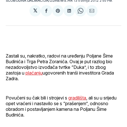
13 travnja 2012
SLOBODNA DALMACIJA/ZDNEWS.HR
2:50 PM.
𝕏
podijeli
Share
podijeli
Share
podijeli
na
on
na
on
putem
svoj
Pinterest
svoj
WhatsApp
E-
Facebook
LinkedIn
maila
profil
Zastali su, nakratko, radovi na uređenju Poljane Šime
Budinića i Trga Petra Zoranića. Ovaj je put razlog bio
nezadovoljstvo izvođača tvrtke “Duka”, i to zbog
zastoja u
plaćanju
ugovorenih tranši investitora Grada
Zadra.
Povučeni su čak bili i strojevi s
gradilišta
, ali su u srijedu
opet vraćeni i nastavilo se s “prašenjem“, odnosno
obradom i postavljanjem kamena na Poljanu Šime
Budinića.