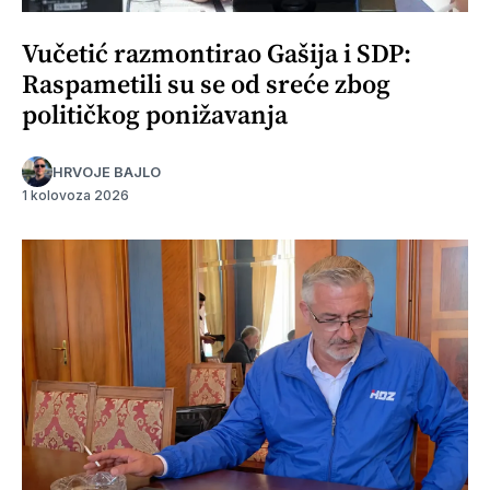
Vučetić razmontirao Gašija i SDP:
Raspametili su se od sreće zbog
političkog ponižavanja
HRVOJE BAJLO
1 kolovoza 2026