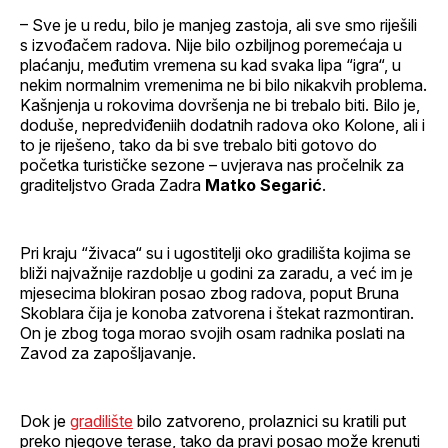
– Sve je u redu, bilo je manjeg zastoja, ali sve smo riješili
s izvođačem radova. Nije bilo ozbiljnog poremećaja u
plaćanju, međutim vremena su kad svaka lipa “igra“, u
nekim normalnim vremenima ne bi bilo nikakvih problema.
Kašnjenja u rokovima dovršenja ne bi trebalo biti. Bilo je,
doduše, nepredviđeniih dodatnih radova oko Kolone, ali i
to je riješeno, tako da bi sve trebalo biti gotovo do
početka turističke sezone – uvjerava nas pročelnik za
graditeljstvo Grada Zadra
Matko Segarić
.
Pri kraju “živaca“ su i ugostitelji oko gradilišta kojima se
bliži najvažnije razdoblje u godini za zaradu, a već im je
mjesecima blokiran posao zbog radova, poput Bruna
Skoblara čija je konoba zatvorena i štekat razmontiran.
On je zbog toga morao svojih osam radnika poslati na
Zavod za zapošljavanje.
Dok je
gradilište
bilo zatvoreno, prolaznici su kratili put
preko njegove terase, tako da pravi posao može krenuti