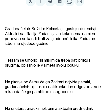
𝕏
podijeli
Share
podijeli
Share
podijeli
na
on
na
on
putem
svoj
Pinterest
svoj
WhatsApp
E-
Facebook
LinkedIn
maila
profil
Gradonačelnik Božidar Kalmeta je gostujući u emisiji
Aktualni sat Radija Zadar izjavio kako nema namjeru
ponovno se kandidirati za gradonačelnika Zadra na
izborima sljedeće godine.
– Nisam se umorio, ali mislim da treba dati priliku i
drugima, objasnio je Kalmeta svoju odluku.
Na pitanje po čemu će ga Zadrani najviše pamtiti,
gradonačelnik nije uspio dati konkretan odgovor već je
rekao da će ga pamtiti po mnogočemu.
Na unutarstranačkim izborima aktualni predsjednik