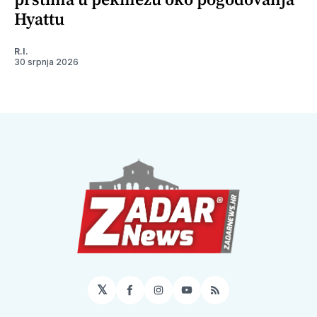
Hyattu
R.I.
30 srpnja 2026
𝕏
Facebook
Instagram
YouTube
RSS