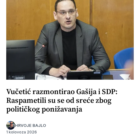
Vučetić razmontirao Gašija i SDP:
Raspametili su se od sreće zbog
političkog ponižavanja
HRVOJE BAJLO
1 kolovoza 2026