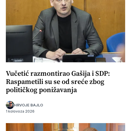
Vučetić razmontirao Gašija i SDP:
Raspametili su se od sreće zbog
političkog ponižavanja
HRVOJE BAJLO
1 kolovoza 2026