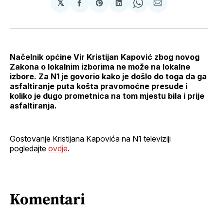
𝕏
podijeli
Share
podijeli
Share
podijeli
na
on
na
on
putem
svoj
Pinterest
svoj
WhatsApp
E-
Facebook
LinkedIn
maila
profil
Načelnik općine Vir Kristijan Kapović zbog novog
Zakona o lokalnim izborima ne može na lokalne
izbore. Za N1 je govorio kako je došlo do toga da ga
asfaltiranje puta košta pravomoćne presude i
koliko je dugo prometnica na tom mjestu bila i prije
asfaltiranja.
Gostovanje Kristijana Kapovića na N1 televiziji
pogledajte
ovdje
.
Komentari