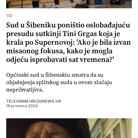
112
Sud u Šibeniku poništio oslobađajuću
presudu sutkinji Tini Grgas koja je
krala po Supernovoj: 'Ako je bila izvan
misaonog fokusa, kako je mogla
odjeću isprobavati sat vremena?'
Općinski sud u Šibenskiu smatra da su
objašnjenja splitskog suda u ovom slučaju
neprihvatljiva.
TELEGRAM.HR/ZDNEWS.HR
18 prosinca 2024