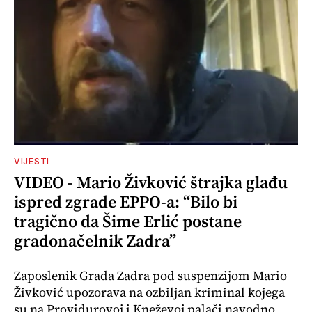
VIJESTI
VIDEO - Mario Živković štrajka glađu
ispred zgrade EPPO-a: “Bilo bi
tragično da Šime Erlić postane
gradonačelnik Zadra”
Zaposlenik Grada Zadra pod suspenzijom Mario
Živković upozorava na ozbiljan kriminal kojega
su na Providurovoj i Kneževoj palači navodno