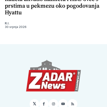
prstima u pekmezu oko pogodovanja
Hyattu
R.I.
30 srpnja 2026
𝕏
Facebook
Instagram
YouTube
RSS