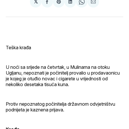
𝕏
podijeli
Share
podijeli
Share
podijeli
na
on
na
on
putem
svoj
Pinterest
svoj
WhatsApp
E-
Facebook
LinkedIn
maila
profil
Teška krađa
U noći sa srijede na četvrtak, u Mulinama na otoku
Ugljanu, nepoznati je počinitelj provalio u prodavaonicu
je kojeg je otuđio novac i cigarete u vrijednosti od
nekoliko desetaka tisuća kuna.
Protiv nepoznatog počinitelja državnom odvjetništvu
podnijeta je kaznena prijava.