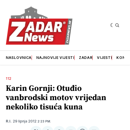
NASLOVNICA
NAJNOVIJE VIJESTI
ZADAR
VIJESTI
KONT
112
Karin Gornji: Otuđio
vanbrodski motov vrijedan
nekoliko tisuća kuna
29 lipnja 2012
R.I.
2:23 PM.