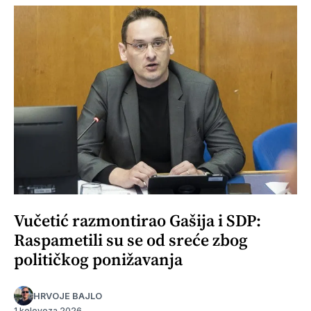
Vučetić razmontirao Gašija i SDP:
Raspametili su se od sreće zbog
političkog ponižavanja
HRVOJE BAJLO
1 kolovoza 2026