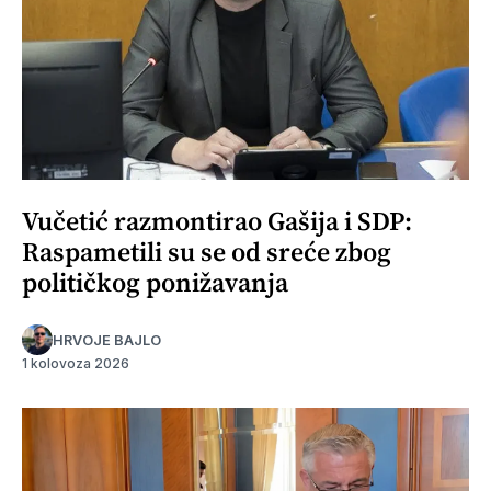
Vučetić razmontirao Gašija i SDP:
Raspametili su se od sreće zbog
političkog ponižavanja
HRVOJE BAJLO
1 kolovoza 2026