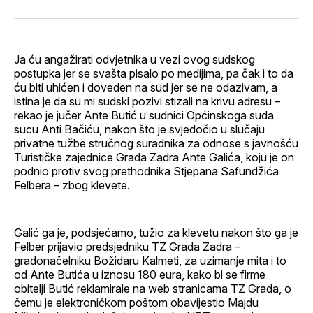
svoj
Pinterest
svoj
WhatsApp
E-
Facebook
LinkedIn
maila
profil
Ja ću angažirati odvjetnika u vezi ovog sudskog
postupka jer se svašta pisalo po medijima, pa čak i to da
ću biti uhićen i doveden na sud jer se ne odazivam, a
istina je da su mi sudski pozivi stizali na krivu adresu –
rekao je jučer Ante Butić u sudnici Općinskoga suda
sucu Anti Bačiću, nakon što je svjedočio u slučaju
privatne tužbe stručnog suradnika za odnose s javnošću
Turističke zajednice Grada Zadra Ante Galića, koju je on
podnio protiv svog prethodnika Stjepana Safundžića
Felbera – zbog klevete.
Galić ga je, podsjećamo, tužio za klevetu nakon što ga je
Felber prijavio predsjedniku TZ Grada Zadra –
gradonačelniku Božidaru Kalmeti, za uzimanje mita i to
od Ante Butića u iznosu 180 eura, kako bi se firme
obitelji Butić reklamirale na web stranicama TZ Grada, o
čemu je elektroničkom poštom obavijestio Majdu