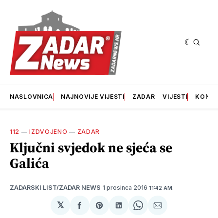
NASLOVNICA
NAJNOVIJE VIJESTI
ZADAR
VIJESTI
KONT
112
—
IZDVOJENO
—
ZADAR
Ključni svjedok ne sjeća se
Galića
1 prosinca 2016
ZADARSKI LIST/ZADAR NEWS
11:42 AM.
𝕏
podijeli
Share
podijeli
Share
podijeli
na
on
na
on
putem