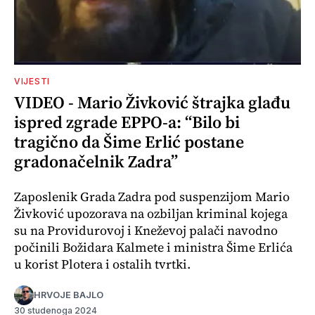
VIJESTI
VIDEO - Mario Živković štrajka glađu
ispred zgrade EPPO-a: “Bilo bi
tragično da Šime Erlić postane
gradonačelnik Zadra”
Zaposlenik Grada Zadra pod suspenzijom Mario
Živković upozorava na ozbiljan kriminal kojega
su na Providurovoj i Kneževoj palači navodno
počinili Božidara Kalmete i ministra Šime Erlića
u korist Plotera i ostalih tvrtki.
HRVOJE BAJLO
30 studenoga 2024