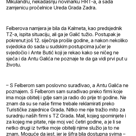
Mikulandru, nekadašnju novinarku HRT-a, a sada
zamjenicu pročelnice Ureda Grada Zadra.
Felberova namjera je bila da Kalmeta, kao predsjednik
TZ-a, ispita situaciju, ali ga je Galić tužio. Postupak je
pokrenut još 12. siječnja prošle godine, a nakon nekoliko
svjedoka do sada u sudskim postupcima jučer je
svjedočio i Ante Butić koji je rekao kako se ničeg ne
sjeća i da Antu Galića ne poznaje te da ga vidi prvi put u
životu.
– S Felberom sam poslovno surađivao, a Antu Galića ne
poznajem. S Felberom sam surađivao preko firmi koje
ima moja obitelj i gdje sam ja radio do prije tri godine. Ne
znam da su se naše firme trebale reklamirati preko
Turističke zajednice Grada. Nitko me nije tražio mito za
suradnju naših firmi s TZ Grada. Mail, kojeg spominjete i
za kojeg me pitate, nije moj već četiri godine, a je li se
netko drugi iz tvrtke moje obitelji njime služio ja to ne
znam. Moguće da jest, jer je šifra bila dostupna svima –