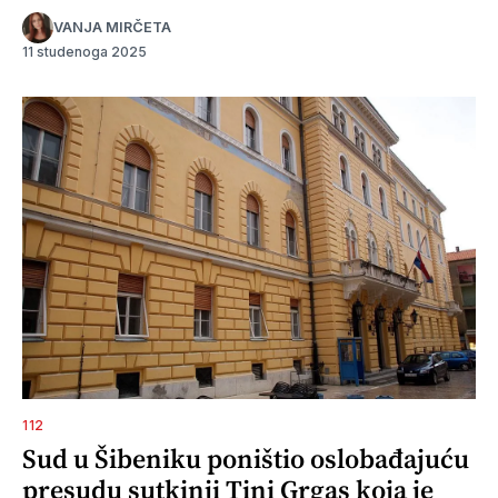
VANJA MIRČETA
11 studenoga 2025
112
Sud u Šibeniku poništio oslobađajuću
presudu sutkinji Tini Grgas koja je