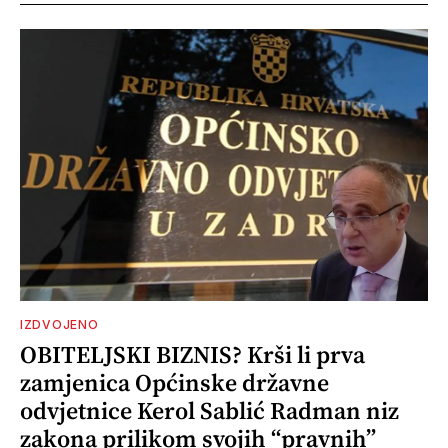
IZDVOJENO
OBITELJSKI BIZNIS? Krši li prva
zamjenica Općinske državne
odvjetnice Kerol Sablić Radman niz
zakona prilikom svojih “pravnih”