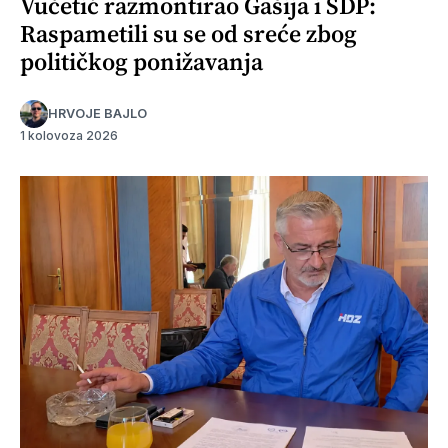
Vučetić razmontirao Gašija i SDP:
Raspametili su se od sreće zbog
političkog ponižavanja
HRVOJE BAJLO
1 kolovoza 2026