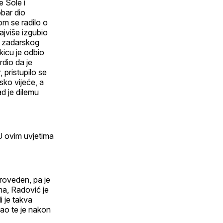
e Šole i
obar dio
om se radilo o
najviše izgubio
i zadarskog
kicu je odbio
rdio da je
pristupilo se
sko vijeće, a
ad je dilemu
U ovim uvjetima
roveden, pa je
ma, Radović je
i je takva
šao te je nakon