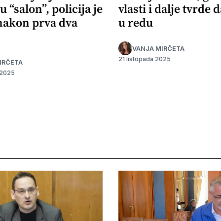
u “salon”, policija je
vlasti i dalje tvrde d
 nakon prva dva
u redu
VANJA MIRČETA
21 listopada 2025
IRČETA
 2025