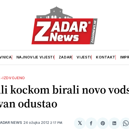
VNICA
NAJNOVIJE VIJESTI
ZADAR
VIJESTI
KONTAKT
IMP
E-IZDVOJENO
li kockom birali novo vod
van odustao
𝕏
24 ožujka 2012
ZADAR NEWS
2:17 PM.
podijeli
Share
podije
S