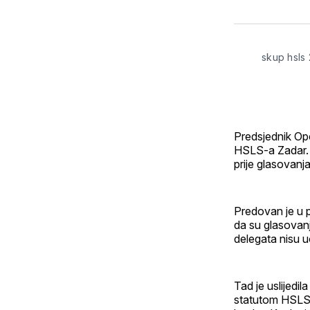
skup hsls 
Predsjednik Opć
HSLS-a Zadar. N
prije glasovanj
Predovan je u 
da su glasovanj
delegata nisu 
Tad je uslijedil
statutom HSLS-