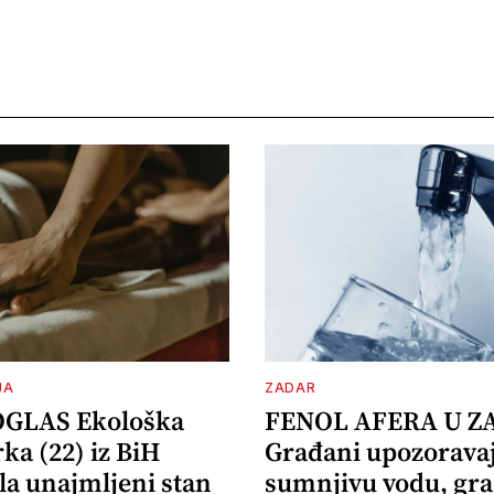
JA
ZADAR
OGLAS Ekološka
FENOL AFERA U Z
ka (22) iz BiH
Građani upozorava
la unajmljeni stan
sumnjivu vodu, gr