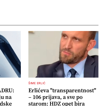
ŠIME ERLIĆ
ADRU:
Erlićeva "transparentnost"
ju na
– 106 prijava, a sve po
adske
starom: HDZ opet bira