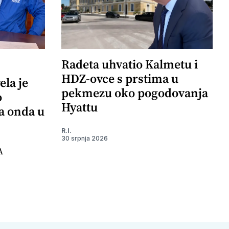
Radeta uhvatio Kalmetu i
HDZ-ovce s prstima u
ela je
pekmezu oko pogodovanja
o
Hyattu
 a onda u
R.I.
30 srpnja 2026
A