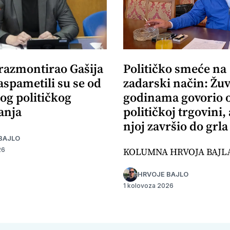
 razmontirao Gašija
Političko smeće na
aspametili su se od
zadarski način: Žuv
og političkog
godinama govorio 
anja
političkoj trgovini,
njoj završio do grla
BAJLO
KOLUMNA HRVOJA BAJL
26
HRVOJE BAJLO
1 kolovoza 2026