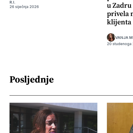
R.I.
u Zadru 
26 siječnja 2026
privela
klijenta
VANJA M
20 studenoga
Posljednje