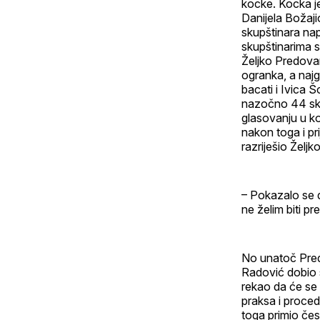
kocke. Kocka je
Danijela Božaji
skupštinara nap
skupštinarima s 
Željko Predovan
ogranka, a najg
bacati i Ivica Š
nazočno 44 skup
glasovanju u koj
nakon toga i pr
razriješio Želj
– Pokazalo se d
ne želim biti p
No unatoč Pred
Radović dobio s
rekao da će se 
praksa i proced
toga primio čest