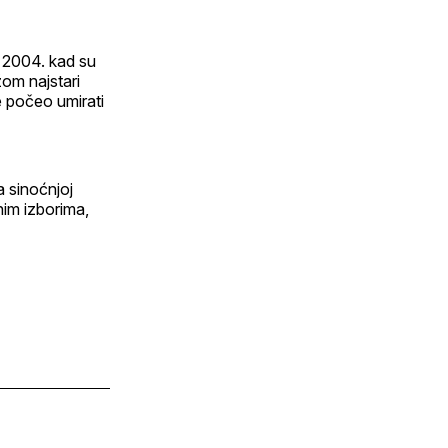
 2004. kad su
om najstari
e počeo umirati
a sinoćnjoj
nim izborima,