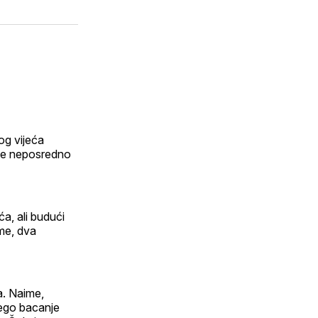
n
putem
hatsApp
E-
dIn
maila
og vijeća
 je neposredno
a, ali budući
ime, dva
la. Naime,
nego bacanje