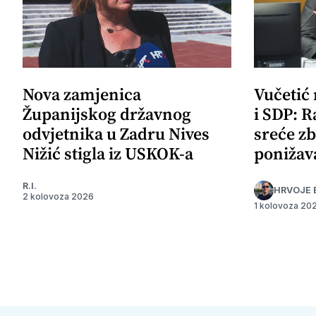
Nova zamjenica
Vučetić
Županijskog državnog
i SDP: R
odvjetnika u Zadru Nives
sreće zb
Nižić stigla iz USKOK-a
ponižav
R.I.
HRVOJE 
2 kolovoza 2026
1 kolovoza 20