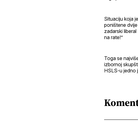
Situaciju koja
poništene dvije
zadarski libera
na rate!”
Toga se najviše
izbornoj skupšt
HSLS-u jedno je
Koment