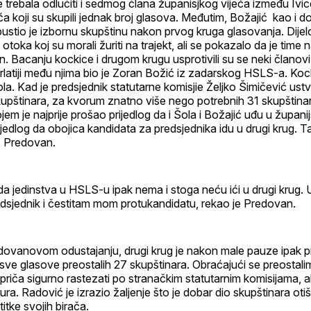
 trebala odlučiti i sedmog člana županisjkog vijeća između Ivic
ća koji su skupili jednak broj glasova. Međutim, Božajić kao i d
ustio je izbornu skupštinu nakon prvog kruga glasovanja. Dijel
otoka koj su morali žuriti na trajekt, ali se pokazalo da je time 
. Bacanju kockice i drugom krugu usprotivili su se neki članov
rlatiji među njima bio je Zoran Božić iz zadarskog HSLS-a. Koc
ola. Kad je predsjednik statutarne komisjie Željko Šimičević ustv
štinara, za kvorum znatno više nego potrebnih 31 skupštinar, 
em je najprije prošao prijedlog da i Šola i Božajić uđu u županij
ijedlog da obojica kandidata za predsjednika idu u drugi krug. T
ko Predovan.
a jedinstva u HSLS-u ipak nema i stoga neću ići u drugi krug. 
redsjednik i čestitam mom protukandidatu, rekao je Predovan.
ovanovom odustajanju, drugi krug je nakon male pauze ipak p
ve glasove preostalih 27 skupštinara. Obraćajući se preostali
priča sigurno rastezati po stranačkim statutarnim komisijama, al
ura. Radović je izrazio žaljenje što je dobar dio skupštinara oti
itke svojih birača.