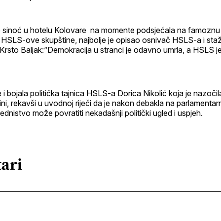
 je sinoć u hotelu Kolovare na momente podsjećala na famoznu
 HSLS-ove skupštine, najbolje je opisao osnivač HSLS-a i staž
l Krsto Baljak:”Demokracija u stranci je odavno umrla, a HSLS j
 i bojala politička tajnica HSLS-a Dorica Nikolić koja je nazočil
ini, rekavši u uvodnoj riječi da je nakon debakla na parlamentar
dnistvo može povratiti nekadašnji politički ugled i uspjeh.
ari