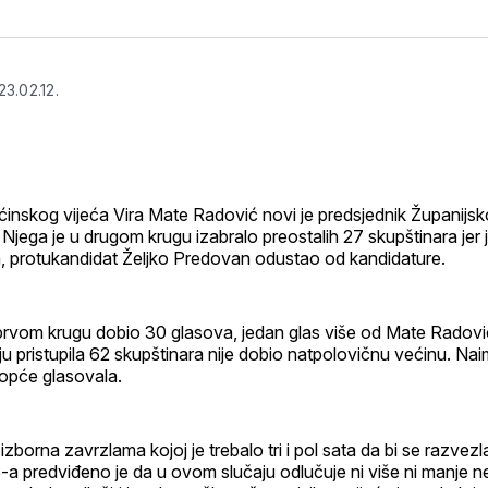
na
on
na
o
svoj
Pinterest
svoj
W
Facebook
Linke
profil
23.02.12.
inskog vijeća Vira Mate Radović novi je predsjednik Županijsk
jega je u drugom krugu izabralo preostalih 27 skupštinara jer
a, protukandidat Željko Predovan odustao od kandidature.
prvom krugu dobio 30 glasova, jedan glas više od Mate Radović
u pristupila 62 skupštinara nije dobio natpolovičnu većinu. Na
uopće glasovala.
a izborna zavrzlama kojoj je trebalo tri i pol sata da bi se razvez
a predviđeno je da u ovom slučaju odlučuje ni više ni manje 