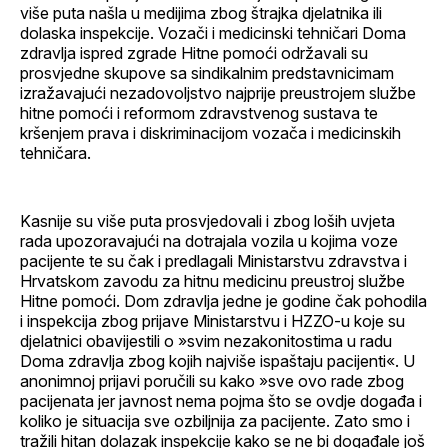
više puta našla u medijima zbog štrajka djelatnika ili
dolaska inspekcije. Vozači i medicinski tehničari Doma
zdravlja ispred zgrade Hitne pomoći održavali su
prosvjedne skupove sa sindikalnim predstavnicimam
izražavajući nezadovoljstvo najprije preustrojem službe
hitne pomoći i reformom zdravstvenog sustava te
kršenjem prava i diskriminacijom vozača i medicinskih
tehničara.
Kasnije su više puta prosvjedovali i zbog loših uvjeta
rada upozoravajući na dotrajala vozila u kojima voze
pacijente te su čak i predlagali Ministarstvu zdravstva i
Hrvatskom zavodu za hitnu medicinu preustroj službe
Hitne pomoći. Dom zdravlja jedne je godine čak pohodila
i inspekcija zbog prijave Ministarstvu i HZZO-u koje su
djelatnici obavijestili o »svim nezakonitostima u radu
Doma zdravlja zbog kojih najviše ispaštaju pacijenti«. U
anonimnoj prijavi poručili su kako »sve ovo rade zbog
pacijenata jer javnost nema pojma što se ovdje događa i
koliko je situacija sve ozbiljnija za pacijente. Zato smo i
tražili hitan dolazak inspekcije kako se ne bi događale još