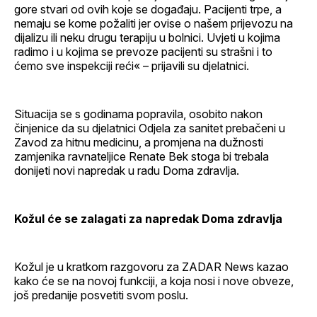
gore stvari od ovih koje se događaju. Pacijenti trpe, a
nemaju se kome požaliti jer ovise o našem prijevozu na
dijalizu ili neku drugu terapiju u bolnici. Uvjeti u kojima
radimo i u kojima se prevoze pacijenti su strašni i to
ćemo sve inspekciji reći« – prijavili su djelatnici.
Situacija se s godinama popravila, osobito nakon
činjenice da su djelatnici Odjela za sanitet prebačeni u
Zavod za hitnu medicinu, a promjena na dužnosti
zamjenika ravnateljice Renate Bek stoga bi trebala
donijeti novi napredak u radu Doma zdravlja.
Kožul će se zalagati za napredak Doma zdravlja
Kožul je u kratkom razgovoru za ZADAR News kazao
kako će se na novoj funkciji, a koja nosi i nove obveze,
još predanije posvetiti svom poslu.