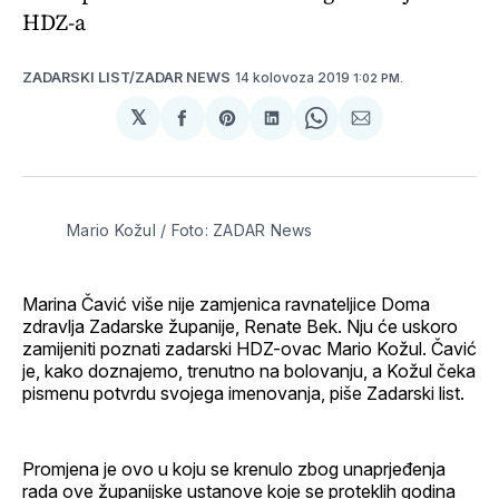
HDZ-a
14 kolovoza 2019
ZADARSKI LIST/ZADAR NEWS
1:02 PM.
𝕏
podijeli
Share
podijeli
Share
podijeli
na
on
na
on
putem
svoj
Pinterest
svoj
WhatsApp
E-
Facebook
LinkedIn
maila
profil
Mario Kožul / Foto: ZADAR News
Marina Čavić više nije zamjenica ravnateljice Doma
zdravlja Zadarske županije, Renate Bek. Nju će uskoro
zamijeniti poznati zadarski HDZ-ovac Mario Kožul. Čavić
je, kako doznajemo, trenutno na bolovanju, a Kožul čeka
pismenu potvrdu svojega imenovanja, piše Zadarski list.
Promjena je ovo u koju se krenulo zbog unaprjeđenja
rada ove županijske ustanove koje se proteklih godina