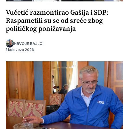
Vučetić razmontirao Gašija i SDP:
Raspametili su se od sreće zbog
političkog ponižavanja
HRVOJE BAJLO
1 kolovoza 2026