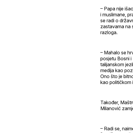
– Papa nije iš
i muslimane, pr
se radi o držav
zastavama na s
razloga.
– Mahalo se hrv
posjetu Bosni i
talijanskom jez
medija kao pozi
Ono što je bitno
kao političkom 
Također, Maštru
Milanović zamje
– Radi se, naim