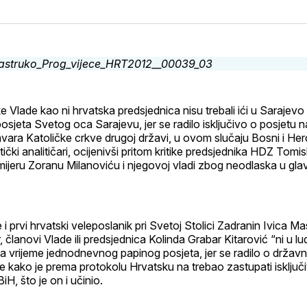
na
on
na
on
p
svoj
Pinterest
svoj
What
E
Facebook
LinkedIn
m
profil
ke Vlade kao ni hrvatska predsjednica nisu trebali ići u Sarajevo
osjeta Svetog oca Sarajevu, jer se radilo isključivo o posjetu n
ara Katoličke crkve drugoj državi, u ovom slučaju Bosni i Her
itički analitičari, ocijenivši pritom kritike predsjednika HDZ Tomi
ijeru Zoranu Milanoviću i njegovoj vladi zbog neodlaska u gla
e i prvi hrvatski veleposlanik pri Svetoj Stolici Zadranin Ivica Ma
, članovi Vlade ili predsjednica Kolinda Grabar Kitarović “ni u ludi
za vrijeme jednodnevnog papinog posjeta, jer se radilo o drža
te kako je prema protokolu Hrvatsku na trebao zastupati isključ
iH, što je on i učinio.