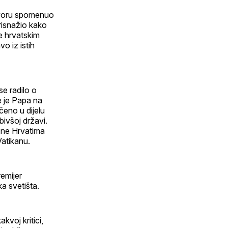
govoru spomenuo
risnažio kako
e hrvatskim
o iz istih
se radilo o
e je Papa na
čeno u dijelu
bivšoj državi.
a ne Hrvatima
Vatikanu.
remijer
ka svetišta.
kvoj kritici,