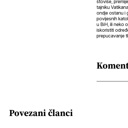
štoviše, premij
tajniku Vatikan
ondje ostanu i g
povijesnih kato
u BiH, ili neko
iskoristiti odr
prepucavanje tko
Koment
Povezani članci