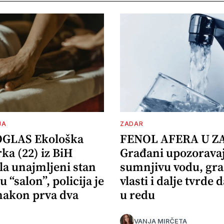
JA
ZADAR
OGLAS Ekološka
FENOL AFERA U Z
ka (22) iz BiH
Građani upozorava
la unajmljeni stan
sumnjivu vodu, gr
u “salon”, policija je
vlasti i dalje tvrde d
 nakon prva dva
u redu
VANJA MIRČETA