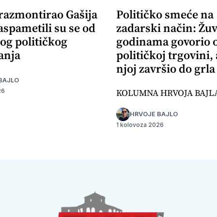
 razmontirao Gašija
Političko smeće na
aspametili su se od
zadarski način: Žuv
og političkog
godinama govorio 
anja
političkoj trgovini,
njoj završio do grla
BAJLO
KOLUMNA HRVOJA BAJL
26
HRVOJE BAJLO
1 kolovoza 2026