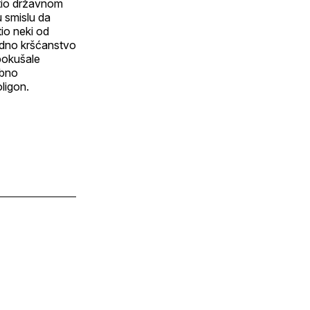
atio državnom
u smislu da
tio neki od
padno kršćanstvo
 pokušale
obno
oligon.