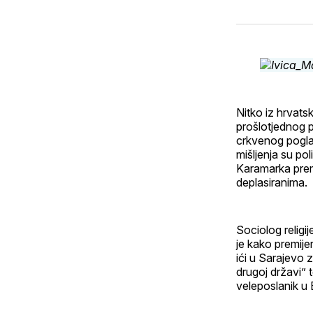
Nitko iz hrvats
prošlotjednog p
crkvenog poglav
mišljenja su pol
Karamarka prem
deplasiranima.
Sociolog religij
je kako premijer
ići u Sarajevo 
drugoj državi” 
veleposlanik u B