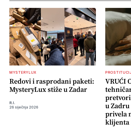
MYSTERYLUX
PROSTITUCI
Redovi i rasprodani paketi:
VRUĆI 
MysteryLux stiže u Zadar
tehničar
pretvori
R.I.
u Zadru 
26 siječnja 2026
privela
klijenta