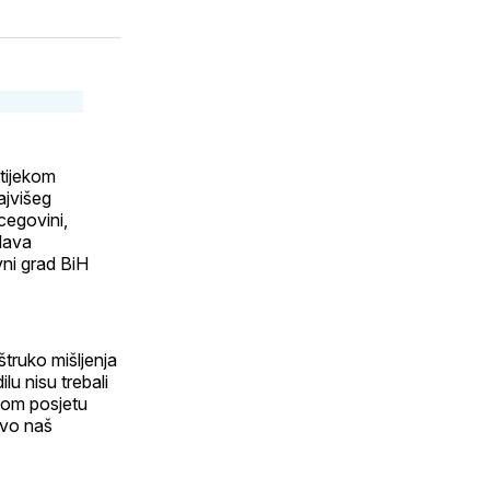
utem
sApp
-
aila
 tijekom
ajvišeg
cegovini,
slava
vni grad BiH
štruko mišljenja
lu nisu trebali
vnom posjetu
ivo naš