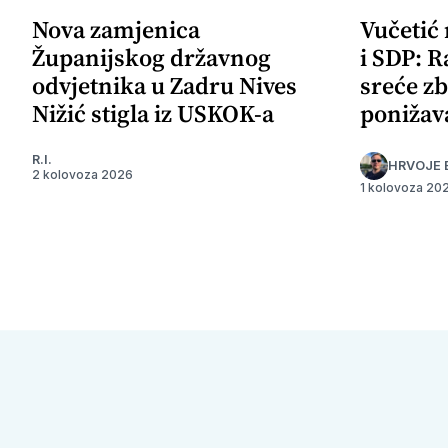
Nova zamjenica
Vučetić
Županijskog državnog
i SDP: R
odvjetnika u Zadru Nives
sreće zb
Nižić stigla iz USKOK-a
ponižav
R.I.
HRVOJE 
2 kolovoza 2026
1 kolovoza 20