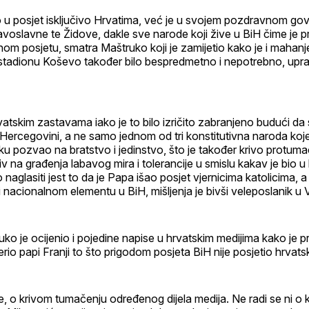
ao u posjet isključivo Hrvatima, već je u svojem pozdravnom 
avoslavne te Židove, dakle sve narode koji žive u BiH čime je p
nom posjetu, smatra Maštruko koji je zamijetio kako je i mahanj
tadionu Koševo također bilo bespredmetno i nepotrebno, uprav
atskim zastavama iako je to bilo izričito zabranjeno budući da 
 Hercegovini, a ne samo jednom od tri konstitutivna naroda koj
iku pozvao na bratstvo i jedinstvo, što je također krivo protuma
v na građenja labavog mira i tolerancije u smislu kakav je bio u 
 naglasiti jest to da je Papa išao posjet vjernicima katolicima, 
i nacionalnom elementu u BiH, mišljenja je bivši veleposlanik u 
ko je ocijenio i pojedine napise u hrvatskim medijima kako je p
rio papi Franji to što prigodom posjeta BiH nije posjetio hrvats
e, o krivom tumačenju određenog dijela medija. Ne radi se ni o ka