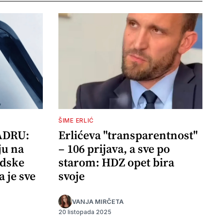
ŠIME ERLIĆ
ADRU:
Erlićeva "transparentnost"
ju na
– 106 prijava, a sve po
adske
starom: HDZ opet bira
a je sve
svoje
VANJA MIRČETA
20 listopada 2025