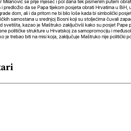
er Milanović se prije mjesec i pol dana tek pismenim putem obr
a i predložio da se Papa tijekom posjeta obrati Hrvatima u BiH, 
rade dom, ali i da pritom ne bi bilo loše kada bi simbolički posje
ličkih samostana u srednjoj Bosni koji su stoljećima čuvali za
 od svetišta, kazao je Maštruko zaključivši kako su posjet Pape
eđene političke strukture u Hrvatskoj za samopromociju i međus
 je trebao biti na misi koja, zaključuje Maštruko nije politički p
ari