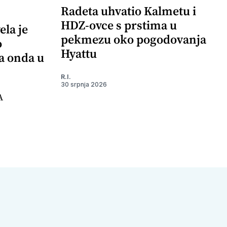
Radeta uhvatio Kalmetu i
HDZ-ovce s prstima u
ela je
pekmezu oko pogodovanja
o
Hyattu
 a onda u
R.I.
30 srpnja 2026
A