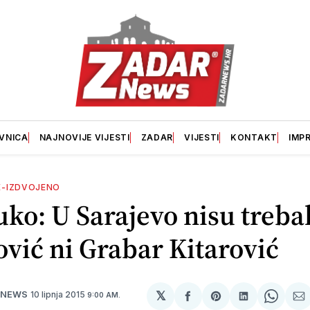
VNICA
NAJNOVIJE VIJESTI
ZADAR
VIJESTI
KONTAKT
IMP
E-IZDVOJENO
ko: U Sarajevo nisu trebali
vić ni Grabar Kitarović
𝕏
10 lipnja 2015
 NEWS
9:00 AM.
podijeli
Share
podijeli
Share
po