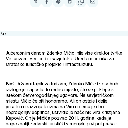
𝕏
podijeli
Share
podijeli
Share
podijeli
na
on
na
on
putem
svoj
Pinterest
svoj
WhatsApp
E-
Facebook
LinkedIn
maila
profil
Jučerašnjim danom Zdenko Mičić, nije više direktor tvrtke
Vir turizam, već će biti savjetnik u Uredu načelnika za
strateške turističke projekte i infrastrukturu.
Bivši državni tajnik za turizam, Zdenko Mičić iz osobnih
razloga je napustio to radno mjesto, što se poklapa s
istekom četverogodišnjeg ugovora. Na savjetničkom
mjestu Mičić će biti honorarno. Ali on ostaje i dalje
prisutan u razvoju turizma na Viru u čemu je dao
neprocjenjiv doprinos, ustvrdio je načelnik Vira Kristijana
Kapović. On je Mičića pozvao 2011. godina, kada je
najpoznatiji zadarski turistički stručnjak, prvi put prešao