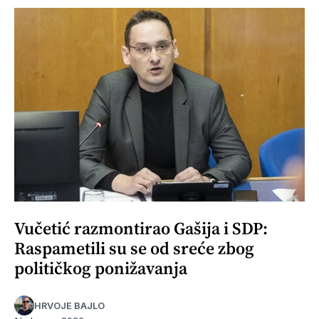
Vučetić razmontirao Gašija i SDP:
Raspametili su se od sreće zbog
političkog ponižavanja
HRVOJE BAJLO