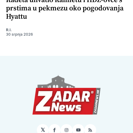
prstima u pekmezu oko pogodovanja
Hyattu
R.I.
30 srpnja 2026
𝕏
Facebook
Instagram
YouTube
RSS