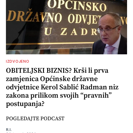
IZDVOJENO
OBITELJSKI BIZNIS? Krši li prva
zamjenica Općinske državne
odvjetnice Kerol Sablić Radman niz
zakona prilikom svojih “pravnih”
postupanja?
POGLEDAJTE PODCAST
R.I.