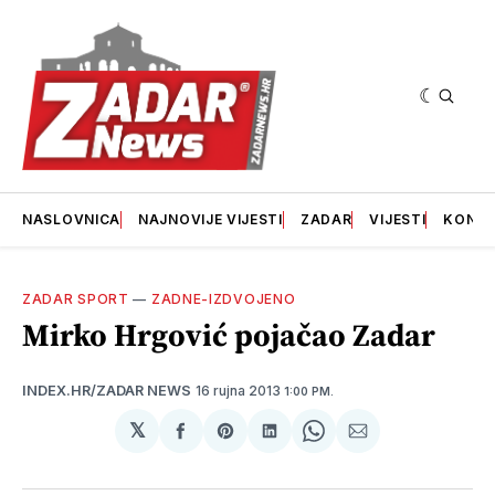
NASLOVNICA
NAJNOVIJE VIJESTI
ZADAR
VIJESTI
KONT
ZADAR SPORT
—
ZADNE-IZDVOJENO
Mirko Hrgović pojačao Zadar
16 rujna 2013
INDEX.HR/ZADAR NEWS
1:00 PM.
𝕏
podijeli
Share
podijeli
Share
podijeli
na
on
na
on
putem
svoj
Pinterest
svoj
WhatsApp
E-