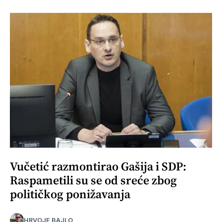
Vučetić razmontirao Gašija i SDP:
Raspametili su se od sreće zbog
političkog ponižavanja
HRVOJE BAJLO