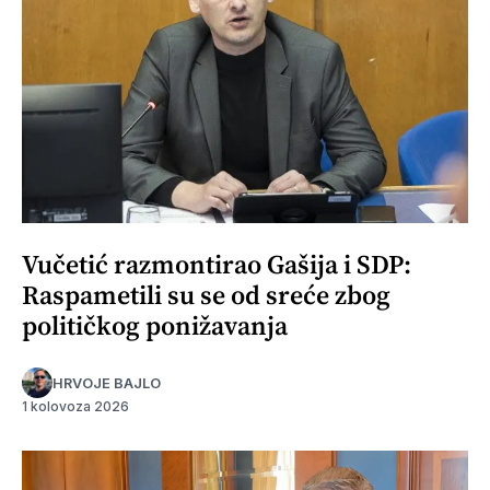
Vučetić razmontirao Gašija i SDP:
Raspametili su se od sreće zbog
političkog ponižavanja
HRVOJE BAJLO
1 kolovoza 2026