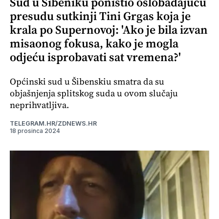
Sud u Šibeniku poništio oslobađajuću
presudu sutkinji Tini Grgas koja je
krala po Supernovoj: 'Ako je bila izvan
misaonog fokusa, kako je mogla
odjeću isprobavati sat vremena?'
Općinski sud u Šibenskiu smatra da su
objašnjenja splitskog suda u ovom slučaju
neprihvatljiva.
TELEGRAM.HR/ZDNEWS.HR
18 prosinca 2024