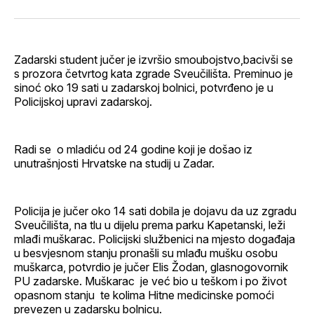
svoj
Pinterest
svoj
WhatsApp
E-
Facebook
LinkedIn
maila
profil
Zadarski student jučer je izvršio smoubojstvo,bacivši se
s prozora četvrtog kata zgrade Sveučilišta. Preminuo je
sinoć oko 19 sati u zadarskoj bolnici, potvrđeno je u
Policijskoj upravi zadarskoj.
Radi se o mladiću od 24 godine koji je došao iz
unutrašnjosti Hrvatske na studij u Zadar.
Policija je jučer oko 14 sati dobila je dojavu da uz zgradu
Sveučilišta, na tlu u dijelu prema parku Kapetanski, leži
mlađi muškarac. Policijski službenici na mjesto događaja
u besvjesnom stanju pronašli su mlađu mušku osobu
muškarca, potvrdio je jučer Elis Žodan, glasnogovornik
PU zadarske. Muškarac je već bio u teškom i po život
opasnom stanju te kolima Hitne medicinske pomoći
prevezen u zadarsku bolnicu.