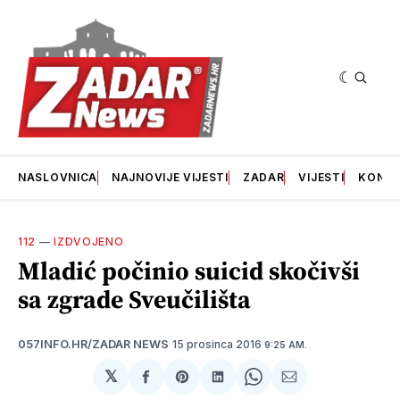
NASLOVNICA
NAJNOVIJE VIJESTI
ZADAR
VIJESTI
KONT
112
—
IZDVOJENO
Mladić počinio suicid skočivši
sa zgrade Sveučilišta
15 prosinca 2016
057INFO.HR/ZADAR NEWS
9:25 AM.
𝕏
podijeli
Share
podijeli
Share
podijeli
na
on
na
on
putem