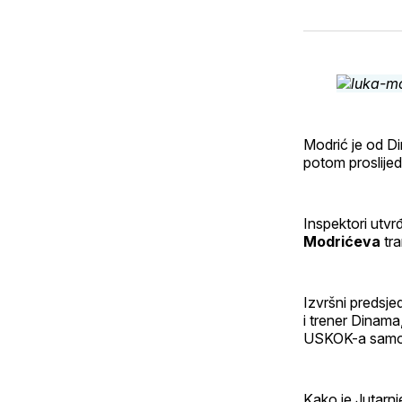
Modrić je od Di
potom proslije
Inspektori utvrđ
Modrićeva
tra
Izvršni predsj
i trener Dinama
USKOK-a samo 
Kako je Jutarnje