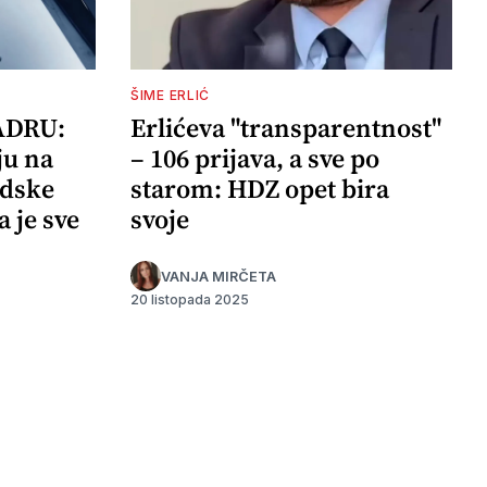
ŠIME ERLIĆ
ADRU:
Erlićeva "transparentnost"
ju na
– 106 prijava, a sve po
adske
starom: HDZ opet bira
a je sve
svoje
VANJA MIRČETA
20 listopada 2025