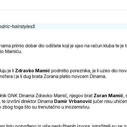
na
on
na
on
svoj
Pinterest
svoj
Wh
Facebook
LinkedI
profil
nama primio dobar dio odštete koji je sjeo na račun kluba te je 
dio Mamiću.
uju je li
Zdravko Mamić
podmitio poreznika, je li uzeo dio no
nsfera i je li dug brata Zorana platio novcem Dinama.
ednik GNK Dinama Zdravko Mamić, njegov brat
Zoran Mamić
, 
, te izvršni direktor Dinama
Damir Vrbanović
jučer nisu uhićeni
zbog toga što su trenutačno u inozemstvu.
m listu potvrđeno iz više neslužbenih izvora, istražitelji su se z