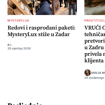
MYSTERYLUX
PROSTITUCI
Redovi i rasprodani paketi:
VRUĆI 
MysteryLux stiže u Zadar
tehničar
pretvori
R.I.
u Zadru 
26 siječnja 2026
privela
klijenta
VANJA M
20 studenoga