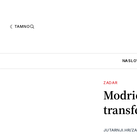
TAMNO
NASLO
ZADAR
Modri
transf
JUTARNJI.HR/Z