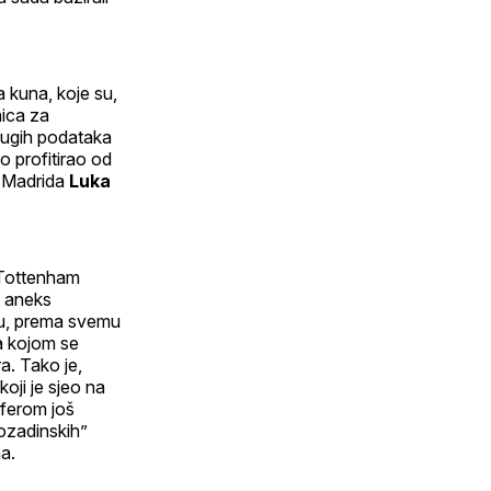
a kuna, koje su,
nica za
drugih podataka
o profitirao od
l Madrida
Luka
u Tottenham
i aneks
cu, prema svemu
a kojom se
a. Tako je,
oji je sjeo na
sferom još
pozadinskih”
a.