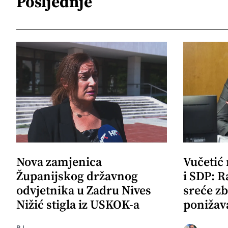
Posljednje
Nova zamjenica
Vučetić
Županijskog državnog
i SDP: R
odvjetnika u Zadru Nives
sreće zb
Nižić stigla iz USKOK-a
ponižav
R.I.