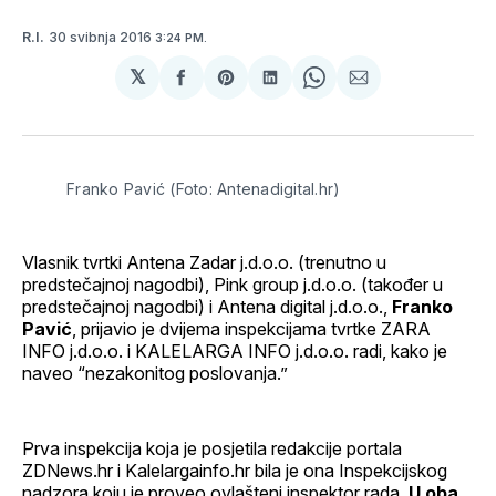
30 svibnja 2016
R.I.
3:24 PM.
𝕏
podijeli
Share
podijeli
Share
podijeli
na
on
na
on
putem
svoj
Pinterest
svoj
WhatsApp
E-
Facebook
LinkedIn
maila
profil
Franko Pavić (Foto: Antenadigital.hr)
Vlasnik tvrtki Antena Zadar j.d.o.o. (trenutno u
predstečajnoj nagodbi), Pink group j.d.o.o. (također u
predstečajnoj nagodbi) i Antena digital j.d.o.o.,
Franko
Pavić
, prijavio je dvijema inspekcijama tvrtke ZARA
INFO j.d.o.o. i KALELARGA INFO j.d.o.o. radi, kako je
naveo “nezakonitog poslovanja.”
Prva inspekcija koja je posjetila redakcije portala
ZDNews.hr i Kalelargainfo.hr bila je ona Inspekcijskog
nadzora koju je proveo ovlašteni inspektor rada.
U oba