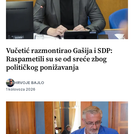
Vučetić razmontirao Gašija i SDP:
Raspametili su se od sreće zbog
političkog ponižavanja
HRVOJE BAJLO
1 kolovoza 2026