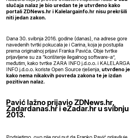
slučaja nalaz je bio uredan te je utvrđeno kako
portali ZDNews.hr i Kalelargainfo.hr nisu prekršili
niti jedan zakon.
Dana 30. svibnja 2016. godine (danas), na adrese gore
navedenih tvrtki pokucala je i Carina, koja je postupila
prema originalnoj prijavi Franka Pavića. Obje tvrtke
prijavljene su za “korištenje ilegalnog software-a”,
međutim, kako tvrtke ZARA INFO j.d.o.o. i KALELARGA
INFO j.d.o.o. koriste Open Source rješenja,
utvrđeno je
kako nema nikakvih povreda zakona te je izdan
pozitivan nalaz.
Pavić lažno prijavio ZDNews.hr,
Zadardanas.hr i eZadar.hr u svibnju
2013.
Podsjetimo, ovo nije prvi put da Franko Pavić prijavljuje