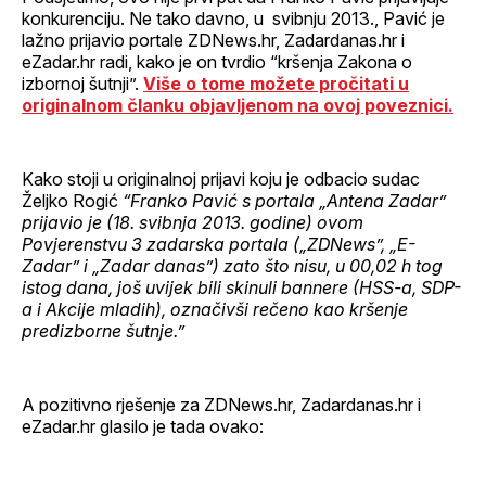
konkurenciju. Ne tako davno, u svibnju 2013., Pavić je
lažno prijavio portale ZDNews.hr, Zadardanas.hr i
eZadar.hr radi, kako je on tvrdio “kršenja Zakona o
izbornoj šutnji”.
Više o tome možete pročitati u
originalnom članku objavljenom na ovoj poveznici.
Kako stoji u originalnoj prijavi koju je odbacio sudac
Željko Rogić
“Franko Pavić s portala „Antena Zadar”
prijavio je (18. svibnja 2013. godine) ovom
Povjerenstvu 3 zadarska portala („ZDNews”, „E-
Zadar” i „Zadar danas”) zato što nisu, u 00,02 h tog
istog dana, još uvijek bili skinuli bannere (HSS-a, SDP-
a i Akcije mladih), označivši rečeno kao kršenje
predizborne šutnje.”
A pozitivno rješenje za ZDNews.hr, Zadardanas.hr i
eZadar.hr glasilo je tada ovako: