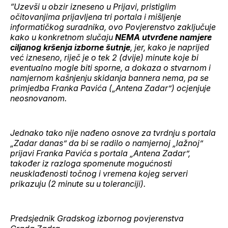
“Uzevši u obzir izneseno u Prijavi, pristiglim
očitovanjima prijavljena tri portala i mišljenje
informatičkog suradnika, ovo Povjerenstvo zaključuje
kako u konkretnom slučaju
NEMA utvrđene namjere
ciljanog kršenja izborne šutnje
, jer, kako je naprijed
već izneseno, riječ je o tek 2 (dvije) minute koje bi
eventualno mogle biti sporne, a dokaza o stvarnom i
namjernom kašnjenju skidanja bannera nema, pa se
primjedba Franka Pavića („Antena Zadar”) ocjenjuje
neosnovanom.
Jednako tako nije nađeno osnove za tvrdnju s portala
„Zadar danas” da bi se radilo o namjernoj „lažnoj”
prijavi Franka Pavića s portala „Antena Zadar”,
također iz razloga spomenute mogućnosti
neusklađenosti točnog i vremena kojeg serveri
prikazuju (2 minute su u toleranciji).
Predsjednik Gradskog izbornog povjerenstva