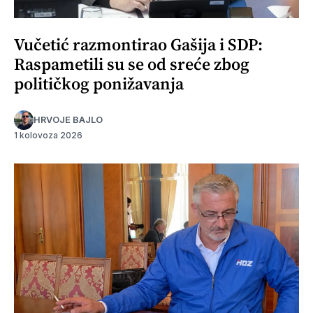
Vučetić razmontirao Gašija i SDP:
Raspametili su se od sreće zbog
političkog ponižavanja
HRVOJE BAJLO
1 kolovoza 2026