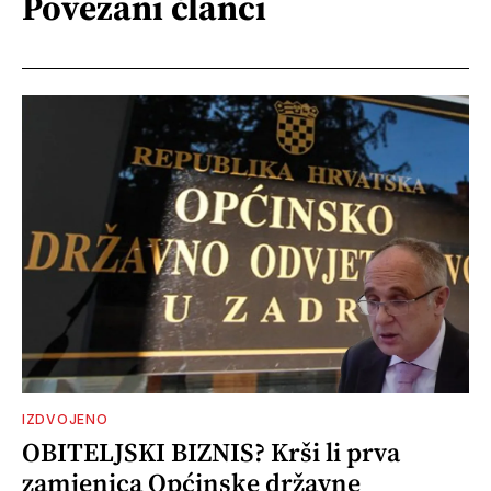
Povezani članci
IZDVOJENO
OBITELJSKI BIZNIS? Krši li prva
zamjenica Općinske državne