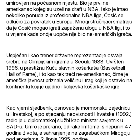
umirovljen na počasnom mjestu. Bio je prvi ne-
amerikanac kojeg su uzeli na draft u NBA. Iako je imao
nekoliko ponuda iz profesionalne NBA lige, Ćosić se
odlučio za povratak u Europu. Mnogi stručnjaci smatraju
da je Ćosić mogao igrati zapaženu ulogu u NBA ligi, i to
u vrijeme kada ondje uopće nije bilo ne-američkih igrača.
Uspješan i kao trener državne reprezentacije osvaja
srebro na Olimpijskim igrama u Seoulu 1988. Uvršten
1996. u prestižnu Kuću slavnih košarkaša (Basketball
Hall of Fame), i to kao tek treći ne-amerikanac, čime je
američka javnost priznala veličinu i trag koji je ostavio na
kontinentu koji je ujedno i kolijevka košarkaške igre.
Kao vjerni sljedbenik, osnovao je mormonsku zajednicu
u Hrvatskoj, a po stjecanju neovisnosti Hrvatske (1992.)
radio je u diplomatskoj službi kao ministar savjetnik u
SAD-u. Umro je prerano, od raka limfoma, s nepunih 47
godina života, a sahranjen je na zagrebačkom Mirogoju
pod arkadama, 2. lipnja 1995. godine.