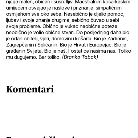
njega malen, običan i susretljiv. Maestralnim košarkaškim
umijećem osvajao je naslove i priznanja, simpatičnim
osmijehom sve oko sebe. Nesebično je dijelio pomoć,
ljubav i svoje znanje drugima, sebično čuvao u sebi
svoje probleme. Obično je vukao neobične poteze,
neobično je volio obične stvari. Do posljednjeg daha bio
je odan obitelji, vjeri, domovini i košarci. Bio je Zadranin,
Zagrepčanin i Splićanin. Bio je Hrvat i Europejac. Bio je
građanin Svijeta. Bio je naš. I ostat će našima naš. Toliko
mu dugujemo. Bar toliko.
(Branko Tabak)
Komentari