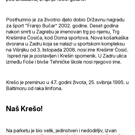
Posthumno je za životno djelo dobio Državnu nagradu
za šport “Franjo Bučar” 2002. godine. Deset godina
nakon smrti u Zagrebu je imenovan trg po njemu, Trg
Krešimira Ćosića, kod Doma sportova. Nova košarkaška
dvorana u Zadru koja se nalazi u sportskom kompleksu
na Višnjiku od 3. listopada 2008. nosi ime Krešimir Ćosić.
Ispred nje je postavljen i Krešin spomenik. U Zadru ulica
između Foše i bivše Tehničke škole nosi njegovo ime.
Krešo je preminuo u 47. godini života, 25. svibnja 1995. u
Baltimoru od raka limfona.
Naš Krešo!
Na parketu je bio velik, jedinstven i nedodirljiv, izvan