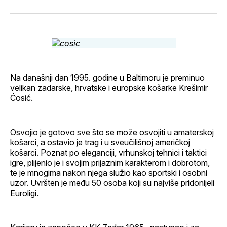
svoj
Pinterest
svoj
WhatsApp
E-
Facebook
LinkedIn
maila
profil
Na današnji dan 1995. godine u Baltimoru je preminuo
velikan zadarske, hrvatske i europske košarke Krešimir
Ćosić.
Osvojio je gotovo sve što se može osvojiti u amaterskoj
košarci, a ostavio je trag i u sveučilišnoj američkoj
košarci. Poznat po eleganciji, vrhunskoj tehnici i taktici
igre, plijenio je i svojim prijaznim karakterom i dobrotom,
te je mnogima nakon njega služio kao sportski i osobni
uzor. Uvršten je među 50 osoba koji su najviše pridonijeli
Euroligi.