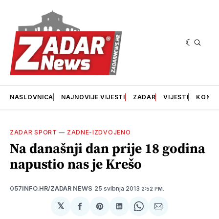
NASLOVNICA
NAJNOVIJE VIJESTI
ZADAR
VIJESTI
KONT
ZADAR SPORT
—
ZADNE-IZDVOJENO
Na današnji dan prije 18 godina
napustio nas je Krešo
25 svibnja 2013
057INFO.HR/ZADAR NEWS
2:52 PM.
𝕏
podijeli
Share
podijeli
Share
podijeli
na
on
na
on
putem