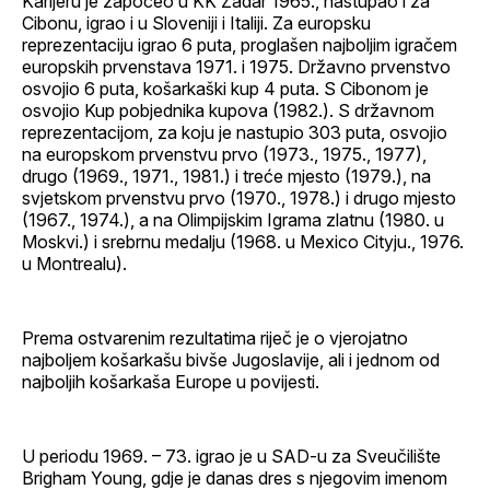
Karijeru je započeo u KK Zadar 1965., nastupao i za
Cibonu, igrao i u Sloveniji i Italiji. Za europsku
reprezentaciju igrao 6 puta, proglašen najboljim igračem
europskih prvenstava 1971. i 1975. Državno prvenstvo
osvojio 6 puta, košarkaški kup 4 puta. S Cibonom je
osvojio Kup pobjednika kupova (1982.). S državnom
reprezentacijom, za koju je nastupio 303 puta, osvojio
na europskom prvenstvu prvo (1973., 1975., 1977),
drugo (1969., 1971., 1981.) i treće mjesto (1979.), na
svjetskom prvenstvu prvo (1970., 1978.) i drugo mjesto
(1967., 1974.), a na Olimpijskim Igrama zlatnu (1980. u
Moskvi.) i srebrnu medalju (1968. u Mexico Cityju., 1976.
u Montrealu).
Prema ostvarenim rezultatima riječ je o vjerojatno
najboljem košarkašu bivše Jugoslavije, ali i jednom od
najboljih košarkaša Europe u povijesti.
U periodu 1969. – 73. igrao je u SAD-u za Sveučilište
Brigham Young, gdje je danas dres s njegovim imenom