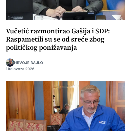
Vučetić razmontirao Gašija i SDP:
Raspametili su se od sreće zbog
političkog ponižavanja
HRVOJE BAJLO
1 kolovoza 2026