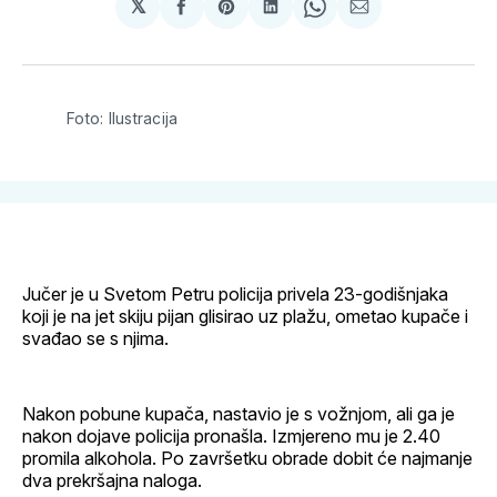
𝕏
podijeli
Share
podijeli
Share
podijeli
na
on
na
on
putem
svoj
Pinterest
svoj
WhatsApp
E-
Facebook
LinkedIn
maila
profil
Foto: Ilustracija
Jučer je u Svetom Petru policija privela 23-godišnjaka
koji je na jet skiju pijan glisirao uz plažu, ometao kupače i
svađao se s njima.
Nakon pobune kupača, nastavio je s vožnjom, ali ga je
nakon dojave policija pronašla. Izmjereno mu je 2.40
promila alkohola. Po završetku obrade dobit će najmanje
dva prekršajna naloga.