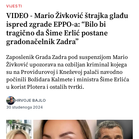
VIJESTI
VIDEO - Mario Živković štrajka glađu
ispred zgrade EPPO-a: “Bilo bi
tragično da Šime Erlić postane
gradonačelnik Zadra”
Zaposlenik Grada Zadra pod suspenzijom Mario
Živković upozorava na ozbiljan kriminal kojega
su na Providurovoj i Kneževoj palači navodno
počinili Božidara Kalmete i ministra Šime Erlića
u korist Plotera i ostalih tvrtki.
HRVOJE BAJLO
30 studenoga 2024