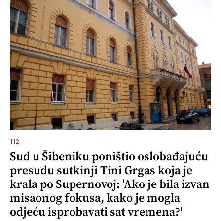
112
Sud u Šibeniku poništio oslobađajuću
presudu sutkinji Tini Grgas koja je
krala po Supernovoj: 'Ako je bila izvan
misaonog fokusa, kako je mogla
odjeću isprobavati sat vremena?'