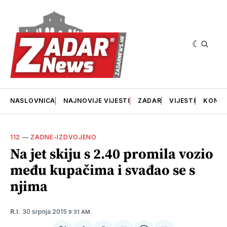
NASLOVNICA
NAJNOVIJE VIJESTI
ZADAR
VIJESTI
KONT
112
—
ZADNE-IZDVOJENO
Na jet skiju s 2.40 promila vozio
među kupačima i svađao se s
njima
30 srpnja 2015
R.I.
9:31 AM.