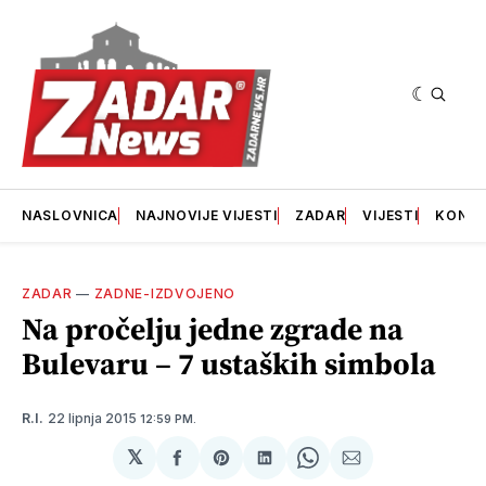
NASLOVNICA
NAJNOVIJE VIJESTI
ZADAR
VIJESTI
KONT
ZADAR
—
ZADNE-IZDVOJENO
Na pročelju jedne zgrade na
Bulevaru – 7 ustaških simbola
22 lipnja 2015
R.I.
12:59 PM.
𝕏
podijeli
Share
podijeli
Share
podijeli
na
on
na
on
putem