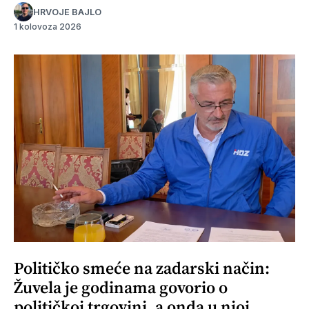
HRVOJE BAJLO
1 kolovoza 2026
Političko smeće na zadarski način:
Žuvela je godinama govorio o
političkoj trgovini, a onda u njoj