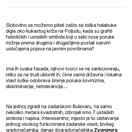
svoj
Pinterest
svoj
WhatsApp
E-
Facebook
LinkedIn
maila
profil
Slobodno se možemo pitati zašto se tolika halabuka
digla oko kukastog križa na Poljudu, kada su grafiti
fašističkih i ustaških simbola koji u sebi nose poruke
mržnje prema drugima i drugačijima postali sasvim
uobičajena pojava na javnim površinama?
Ima ih svaka fasada, njihovi tvorci se ne sankcioniraju,
nitko se ne trudi ukloniti ih, čime sama državna i lokalna
vlast šutke odobrava širenje poruka šovinizma,
diskriminacije, netolerancije…
Na jednoj zgradi na zadarskom Bulevaru, na samo
nekoliko metara kvadratnih, izbrojali smo 7 ustaških
simbola i napisa. Interesantno, mjesto je to obitavanja
jednog visokog funkcionara zadarske vlasti, bivšeg
gradonačelnika, danas dogradonačelnika
Zvonimira