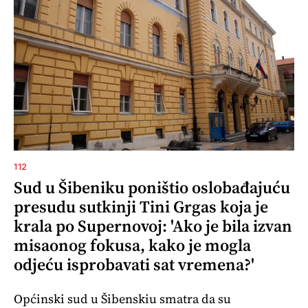
112
Sud u Šibeniku poništio oslobađajuću
presudu sutkinji Tini Grgas koja je
krala po Supernovoj: 'Ako je bila izvan
misaonog fokusa, kako je mogla
odjeću isprobavati sat vremena?'
Općinski sud u Šibenskiu smatra da su