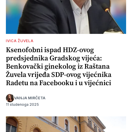
IVICA ŽUVELA
Ksenofobni ispad HDZ-ovog
predsjednika Gradskog vijeća:
Benkovački ginekolog iz Raštana
Žuvela vrijeđa SDP-ovog vijećnika
Radetu na Facebooku i u vijećnici
VANJA MIRČETA
11 studenoga 2025