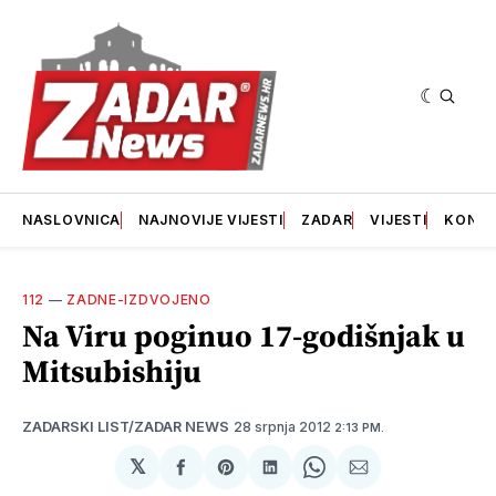
NASLOVNICA
NAJNOVIJE VIJESTI
ZADAR
VIJESTI
KONT
112
—
ZADNE-IZDVOJENO
Na Viru poginuo 17-godišnjak u
Mitsubishiju
28 srpnja 2012
ZADARSKI LIST/ZADAR NEWS
2:13 PM.
𝕏
podijeli
Share
podijeli
Share
podijeli
na
on
na
on
putem