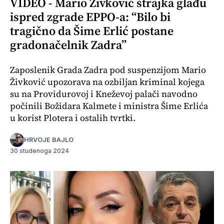
VIDEO - Mario Živković štrajka glađu
ispred zgrade EPPO-a: “Bilo bi
tragično da Šime Erlić postane
gradonačelnik Zadra”
Zaposlenik Grada Zadra pod suspenzijom Mario
Živković upozorava na ozbiljan kriminal kojega
su na Providurovoj i Kneževoj palači navodno
počinili Božidara Kalmete i ministra Šime Erlića
u korist Plotera i ostalih tvrtki.
HRVOJE BAJLO
30 studenoga 2024