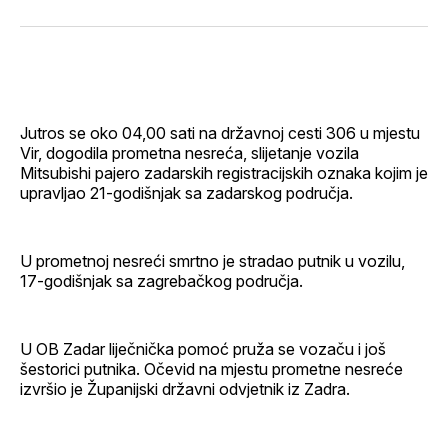
svoj
Pinterest
svoj
WhatsApp
E-
Facebook
LinkedIn
maila
profil
Jutros se oko 04,00 sati na državnoj cesti 306 u mjestu
Vir, dogodila prometna nesreća, slijetanje vozila
Mitsubishi pajero zadarskih registracijskih oznaka kojim je
upravljao 21-godišnjak sa zadarskog područja.
U prometnoj nesreći smrtno je stradao putnik u vozilu,
17-godišnjak sa zagrebačkog područja.
U OB Zadar liječnička pomoć pruža se vozaču i još
šestorici putnika. Očevid na mjestu prometne nesreće
izvršio je Županijski državni odvjetnik iz Zadra.