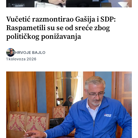
Vučetić razmontirao Gašija i SDP:
Raspametili su se od sreće zbog
političkog ponižavanja
HRVOJE BAJLO
1 kolovoza 2026