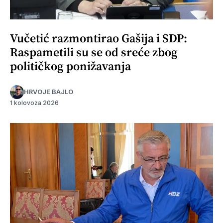
Vučetić razmontirao Gašija i SDP:
Raspametili su se od sreće zbog
političkog ponižavanja
HRVOJE BAJLO
1 kolovoza 2026