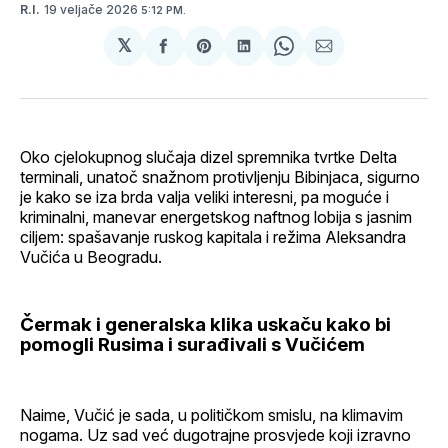
19 veljače 2026
R.I.
5:12 PM.
𝕏
podijeli
Share
podijeli
Share
podijeli
na
on
na
on
putem
svoj
Pinterest
svoj
WhatsApp
E-
Facebook
LinkedIn
maila
profil
Oko cjelokupnog slučaja dizel spremnika tvrtke Delta
terminali, unatoč snažnom protivljenju Bibinjaca, sigurno
je kako se iza brda valja veliki interesni, pa moguće i
kriminalni, manevar energetskog naftnog lobija s jasnim
ciljem: spašavanje ruskog kapitala i režima Aleksandra
Vučića u Beogradu.
Čermak i generalska klika uskaču kako bi
pomogli Rusima i surađivali s Vučićem
Naime, Vučić je sada, u političkom smislu, na klimavim
nogama. Uz sad već dugotrajne prosvjede koji izravno