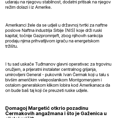
udaraju na njegovu stabilnost, dodatni pritisak na njegov
režim dolazi i iz Amerike.
Amerikanci žele da se udjeli u državnoj tvrtki za naftne
poslove Naftna industrija Srbije (NIS) koje drži ruski
kapital, točnije Gazpromnjeft, zbog njihovih sankcija
prodaju njima prihvatljivom igraču na energetskom
tržištu.
I tu sad uskače Tuđmanov glavni operativac za trgovinu
oružjem, a prijeratni instalater centralnog grijanja,
umirovljeni General - pukovnik Ivan Čermak koji u talu s
bivšim američkim veleposlanikom Montgomeryjem i
ostalom generalskom klikom lobira kod Amerikanaca da
on bude baš taj koji će preuzeti ruske udjele.
Domagoj Margetić otkrio pozadinu
Čermakovih angažmana i što je Gaženica u