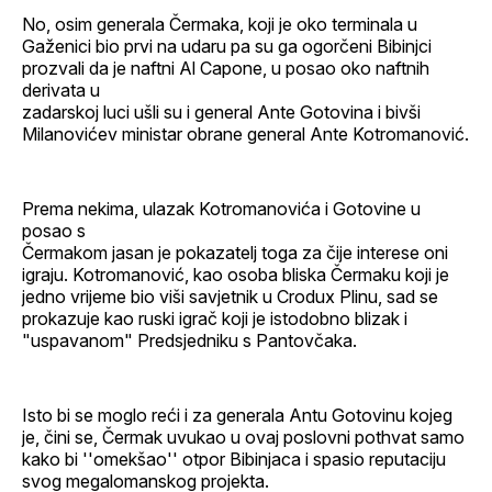
No, osim generala Čermaka, koji je oko terminala u
Gaženici bio prvi na udaru pa su ga ogorčeni Bibinjci
prozvali da je naftni Al Capone, u posao oko naftnih
derivata u
zadarskoj luci ušli su i general Ante Gotovina i bivši
Milanovićev ministar obrane general Ante Kotromanović.
Prema nekima, ulazak Kotromanovića i Gotovine u
posao s
Čermakom jasan je pokazatelj toga za čije interese oni
igraju. Kotromanović, kao osoba bliska Čermaku koji je
jedno vrijeme bio viši savjetnik u Crodux Plinu, sad se
prokazuje kao ruski igrač koji je istodobno blizak i
"uspavanom" Predsjedniku s Pantovčaka.
Isto bi se moglo reći i za generala Antu Gotovinu kojeg
je, čini se, Čermak uvukao u ovaj poslovni pothvat samo
kako bi ''omekšao'' otpor Bibinjaca i spasio reputaciju
svog megalomanskog projekta.