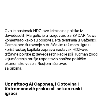
Ovo je nastavak HDZ-ove kriminalne politike iz
devedesetih Margetić je u razgovoru za ZADAR News
komentirao kako su poslovi Delta terminala u Gaženici,
Čermakovo šurovanje s Vučićevim režimom i igre u
korist ruskog kapitala zapravo nastavak HDZ-ove
državne politike iz devedesetih kad je još Tuđman zbog
krijumčarenja oružja uspostavio snažne političko-
ekonomske veze s Rusijom i šurovao
sa Srbima.
Uz naftnog Al Caponea, i Gotovina i
Kotromanović prokazali se kao ruski
igrači