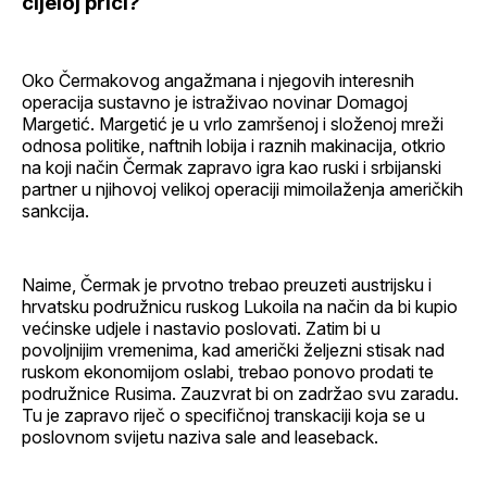
cijeloj priči?
Oko Čermakovog angažmana i njegovih interesnih
operacija sustavno je istraživao novinar Domagoj
Margetić. Margetić je u vrlo zamršenoj i složenoj mreži
odnosa politike, naftnih lobija i raznih makinacija, otkrio
na koji način Čermak zapravo igra kao ruski i srbijanski
partner u njihovoj velikoj operaciji mimoilaženja američkih
sankcija.
Naime, Čermak je prvotno trebao preuzeti austrijsku i
hrvatsku podružnicu ruskog Lukoila na način da bi kupio
većinske udjele i nastavio poslovati. Zatim bi u
povoljnijim vremenima, kad američki željezni stisak nad
ruskom ekonomijom oslabi, trebao ponovo prodati te
podružnice Rusima. Zauzvrat bi on zadržao svu zaradu.
Tu je zapravo riječ o specifičnoj transkaciji koja se u
poslovnom svijetu naziva sale and leaseback.