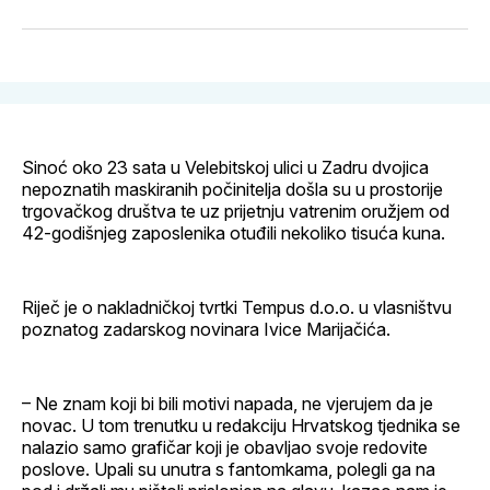
svoj
Pinterest
svoj
WhatsApp
E-
Facebook
LinkedIn
maila
profil
Sinoć oko 23 sata u Velebitskoj ulici u Zadru dvojica
nepoznatih maskiranih počinitelja došla su u prostorije
trgovačkog društva te uz prijetnju vatrenim oružjem od
42-godišnjeg zaposlenika otuđili nekoliko tisuća kuna.
Riječ je o nakladničkoj tvrtki Tempus d.o.o. u vlasništvu
poznatog zadarskog novinara Ivice Marijačića.
– Ne znam koji bi bili motivi napada, ne vjerujem da je
novac. U tom trenutku u redakciju Hrvatskog tjednika se
nalazio samo grafičar koji je obavljao svoje redovite
poslove. Upali su unutra s fantomkama, polegli ga na