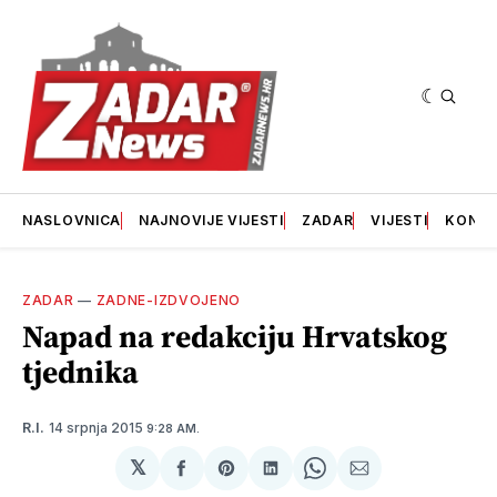
NASLOVNICA
NAJNOVIJE VIJESTI
ZADAR
VIJESTI
KONT
ZADAR
—
ZADNE-IZDVOJENO
Napad na redakciju Hrvatskog
tjednika
14 srpnja 2015
R.I.
9:28 AM.
𝕏
podijeli
Share
podijeli
Share
podijeli
na
on
na
on
putem