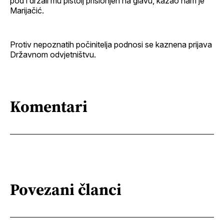
pod i držali mu pištolj prislonjen na glavu, kazao nam je
Marijačić.
Protiv nepoznatih počinitelja podnosi se kaznena prijava
Državnom odvjetništvu.
Komentari
Povezani članci