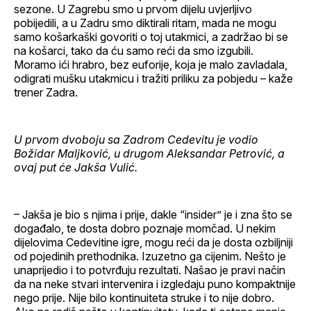
sezone. U Zagrebu smo u prvom dijelu uvjerljivo
pobijedili, a u Zadru smo diktirali ritam, mada ne mogu
samo košarkaški govoriti o toj utakmici, a zadržao bi se
na košarci, tako da ću samo reći da smo izgubili.
Moramo ići hrabro, bez euforije, koja je malo zavladala,
odigrati mušku utakmicu i tražiti priliku za pobjedu – kaže
trener Zadra.
U prvom dvoboju sa Zadrom Cedevitu je vodio
Božidar Maljković, u drugom Aleksandar Petrović, a
ovaj put će Jakša Vulić.
– Jakša je bio s njima i prije, dakle “insider” je i zna što se
događalo, te dosta dobro poznaje momčad. U nekim
dijelovima Cedevitine igre, mogu reći da je dosta ozbiljniji
od pojedinih prethodnika. Izuzetno ga cijenim. Nešto je
unaprijedio i to potvrđuju rezultati. Našao je pravi način
da na neke stvari intervenira i izgledaju puno kompaktnije
nego prije. Nije bilo kontinuiteta struke i to nije dobro.