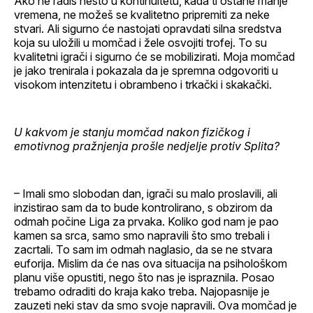
Ako ne radiš nešto u kontinuitetu, kada ti ostane manje
vremena, ne možeš se kvalitetno pripremiti za neke
stvari. Ali sigurno će nastojati opravdati silna sredstva
koja su uložili u momčad i žele osvojiti trofej. To su
kvalitetni igrači i sigurno će se mobilizirati. Moja momčad
je jako trenirala i pokazala da je spremna odgovoriti u
visokom intenzitetu i obrambeno i trkački i skakački.
U kakvom je stanju momčad nakon fizičkog i
emotivnog pražnjenja prošle nedjelje protiv Splita?
– Imali smo slobodan dan, igrači su malo proslavili, ali
inzistirao sam da to bude kontrolirano, s obzirom da
odmah počine Liga za prvaka. Koliko god nam je pao
kamen sa srca, samo smo napravili što smo trebali i
zacrtali. To sam im odmah naglasio, da se ne stvara
euforija. Mislim da će nas ova situacija na psihološkom
planu više opustiti, nego što nas je ispraznila. Posao
trebamo odraditi do kraja kako treba. Najopasnije je
zauzeti neki stav da smo svoje napravili. Ova momčad je