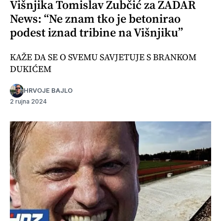
Višnjika Tomislav Zubčić za ZADAR
News: “Ne znam tko je betonirao
podest iznad tribine na Višnjiku”
KAŽE DA SE O SVEMU SAVJETUJE S BRANKOM
DUKIĆEM
HRVOJE BAJLO
2 rujna 2024