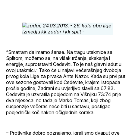
svoj
Pinterest
svoj
WhatsApp
E-
Facebook
LinkedIn
maila
profil
“Smatram da imamo šanse. Na tragu utakmice sa
Splitom, možemo se, na višak trčanja, skakanja i
energije, suprotstaviti Cedeviti. To je naš glavni adut u
ovoj utakmici.” Tako će u najavi večerašnjeg dvoboja
prvog kola Lige za prvaka Ante Nazor. Kada su prvi put
ove sezone gostovali kod Cedevite, krajem listopada
prošle godine, Zadrani su uvjerljivo slavili sa 67:83.
Cedevita je uzvratila pobjedom na Višnjiku 73:74 prije
dva mjeseca, no tada je Marko Tomas, koji zbog
suspenzije večeras neće biti u sastavu, postigao
pobjednički koš nakon očiglednih koraka.
– Protivnika dobro poznajemo, igrali smo dvaput ove