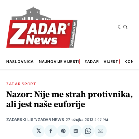
NASLOVNICA
NAJNOVIJE VIJESTI
ZADAR
VIJESTI
KONT
ZADAR SPORT
Nazor: Nije me strah protivnika,
ali jest naše euforije
27 ožujka 2013
ZADARSKI LIST/ZADAR NEWS
2:07 PM.
𝕏
podijeli
Share
podijeli
Share
podijeli
na
on
na
on
putem