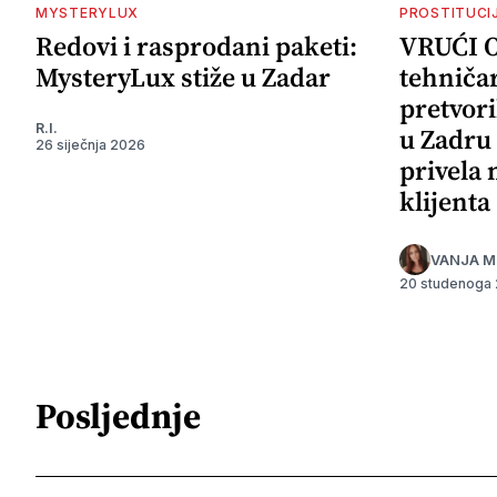
MYSTERYLUX
PROSTITUCI
Redovi i rasprodani paketi:
VRUĆI 
MysteryLux stiže u Zadar
tehničar
pretvori
R.I.
u Zadru 
26 siječnja 2026
privela
klijenta
VANJA M
20 studenoga
Posljednje