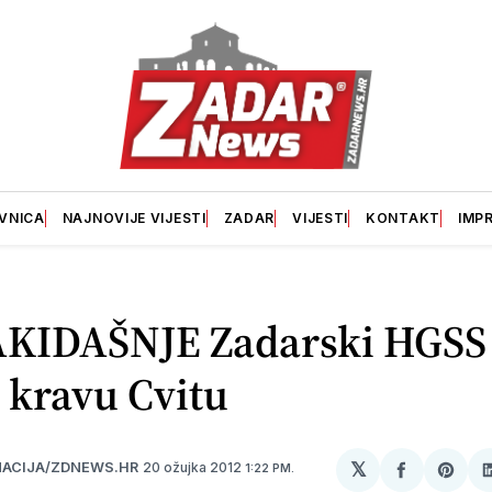
VNICA
NAJNOVIJE VIJESTI
ZADAR
VIJESTI
KONTAKT
IMP
KIDAŠNJE Zadarski HGSS
 kravu Cvitu
𝕏
20 ožujka 2012
ACIJA/ZDNEWS.HR
1:22 PM.
podijeli
Shar