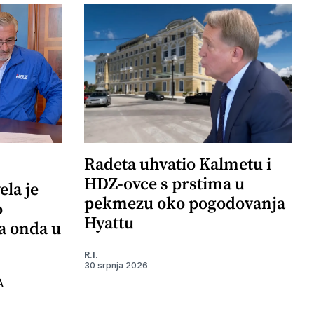
Radeta uhvatio Kalmetu i
HDZ-ovce s prstima u
ela je
pekmezu oko pogodovanja
o
Hyattu
 a onda u
R.I.
30 srpnja 2026
A