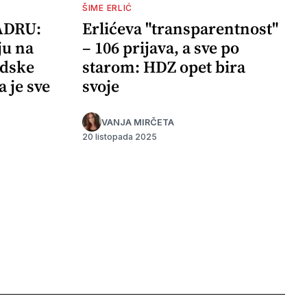
ŠIME ERLIĆ
ADRU:
Erlićeva "transparentnost"
ju na
– 106 prijava, a sve po
adske
starom: HDZ opet bira
a je sve
svoje
VANJA MIRČETA
20 listopada 2025