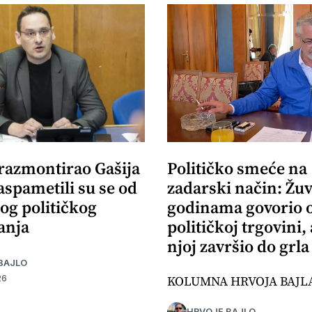
 razmontirao Gašija
Političko smeće na
aspametili su se od
zadarski način: Žuv
og političkog
godinama govorio 
anja
političkoj trgovini,
njoj završio do grla
BAJLO
KOLUMNA HRVOJA BAJL
26
HRVOJE BAJLO