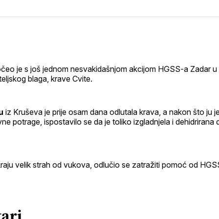
na
on
svoj
Pint
Faceboo
očeo je s još jednom nesvakidašnjom akcijom HGSS-a Zadar u 
eljskog blaga, krave Cvite.
u
iz Kruševa je prije osam dana odlutala krava, a nakon što ju 
 potrage, ispostavilo se da je toliko izgladnjela i dehidrirana d
raju velik strah od vukova, odlučio se zatražiti pomoć od HGS
ari