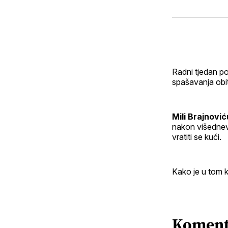
Radni tjedan p
spašavanja obit
Mili Brajnović
nakon višednevne
vratiti se kući.
Kako je u tom k
Koment