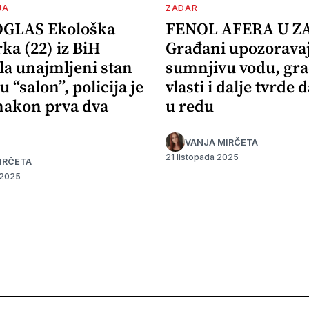
JA
ZADAR
OGLAS Ekološka
FENOL AFERA U Z
ka (22) iz BiH
Građani upozorava
la unajmljeni stan
sumnjivu vodu, gr
u “salon”, policija je
vlasti i dalje tvrde d
 nakon prva dva
u redu
VANJA MIRČETA
21 listopada 2025
IRČETA
 2025