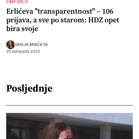
ŠIME ERLIĆ
Erlićeva "transparentnost" – 106
prijava, a sve po starom: HDZ opet
bira svoje
VANJA MIRČETA
20 listopada 2025
Posljednje