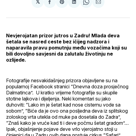
𝕏
podijeli
Share
podijeli
Share
podijeli
na
on
na
on
putem
svoj
Pinterest
svoj
WhatsApp
E-
Facebook
LinkedIn
maila
profil
Nevjerojatan prizor jutros u Zadru! Mlada deva
šetala se nasred ceste bez ičijeg nadzora i
naparavila pravu pomutnju među vozačima koji su
bili dovoljno savjesni da zalutalu životinju ne
ozlijede.
Fotografije nesvakidašnjeg prizora objavljene su na
popularnoj Facebook stranici “Dnevna doza prosječnog
Dalmatinca”. U kratko vrijeme fotografije su skupile
stotine lajkova i dijeljenja. Neki komentari su jako
duhoviti: “Lako im je šetat kad nose cisternu vode sa
sobom”, “Biće da je ovo ona posljedna deva iz splitskog
zoloskog vrta utekla od muke pa dosetala do Zadra”,
“Znaš kako je vruće kad ti i deve počmu šetat gradom”…
Ipak, objašnjenje pojave deve vrlo vjerojatno stoji u
činjenici da u Zadru ovih dana gostuje cirkus “Safari”.