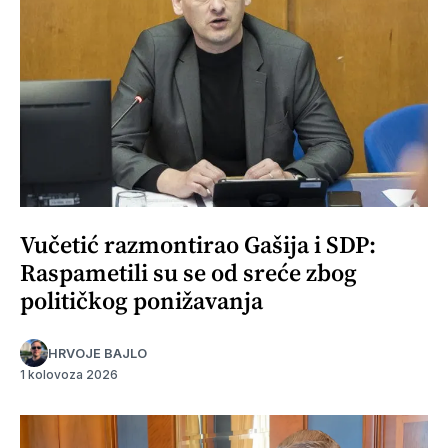
Vučetić razmontirao Gašija i SDP:
Raspametili su se od sreće zbog
političkog ponižavanja
HRVOJE BAJLO
1 kolovoza 2026