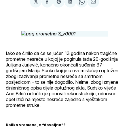
𝕏
podijeli
Share
podijeli
Share
podijeli
na
on
na
on
putem
svoj
Pinterest
svoj
WhatsApp
E-
Facebook
LinkedIn
maila
profil
Iako se činilo da će se jučer, 13 godina nakon tragične
prometne nesreće u kojoj je poginula tada 20-godišnja
Julijana Jurjević, konačno okončati suđenje 37-
godišnjem Mariju Sunku koji je u ovom slučaju optužen
zbog izazivanja prometne nesreće sa smrtnom
posljedicom – to se nije dogodilo. Naime, zbog izmjene
činjeničnog opisa dijela optužnog akta, Sudsko vijeće
Ane Brkić odlučilo je ponoviti rekonstrukciju, odnosno
opet izići na mjesto nesreće zajedno s vještakom
prometne struke.
Koliko vremena je “dovoljno”?