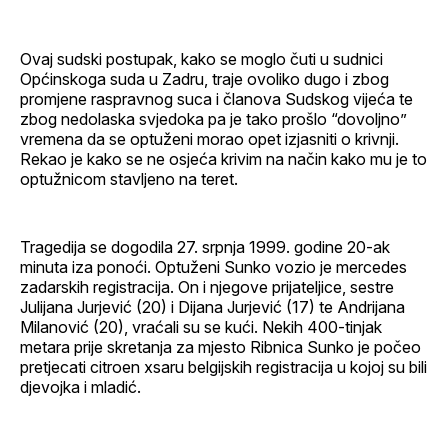
Ovaj sudski postupak, kako se moglo čuti u sudnici
Općinskoga suda u Zadru, traje ovoliko dugo i zbog
promjene raspravnog suca i članova Sudskog vijeća te
zbog nedolaska svjedoka pa je tako prošlo “dovoljno”
vremena da se optuženi morao opet izjasniti o krivnji.
Rekao je kako se ne osjeća krivim na način kako mu je to
optužnicom stavljeno na teret.
Tragedija se dogodila 27. srpnja 1999. godine 20-ak
minuta iza ponoći. Optuženi Sunko vozio je mercedes
zadarskih registracija. On i njegove prijateljice, sestre
Julijana Jurjević (20) i Dijana Jurjević (17) te Andrijana
Milanović (20), vraćali su se kući. Nekih 400-tinjak
metara prije skretanja za mjesto Ribnica Sunko je počeo
pretjecati citroen xsaru belgijskih registracija u kojoj su bili
djevojka i mladić.