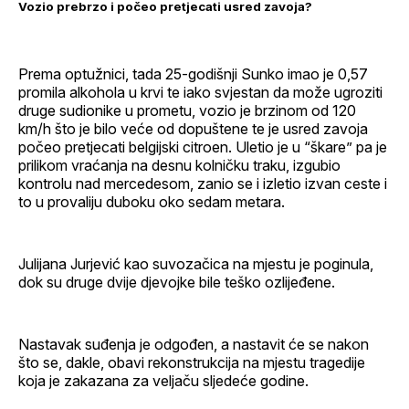
Vozio prebrzo i počeo pretjecati usred zavoja?
Prema optužnici, tada 25-godišnji Sunko imao je 0,57
promila alkohola u krvi te iako svjestan da može ugroziti
druge sudionike u prometu, vozio je brzinom od 120
km/h što je bilo veće od dopuštene te je usred zavoja
počeo pretjecati belgijski citroen. Uletio je u “škare” pa je
prilikom vraćanja na desnu kolničku traku, izgubio
kontrolu nad mercedesom, zanio se i izletio izvan ceste i
to u provaliju duboku oko sedam metara.
Julijana Jurjević kao suvozačica na mjestu je poginula,
dok su druge dvije djevojke bile teško ozlijeđene.
Nastavak suđenja je odgođen, a nastavit će se nakon
što se, dakle, obavi rekonstrukcija na mjestu tragedije
koja je zakazana za veljaču sljedeće godine.