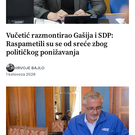
Vučetić razmontirao Gašija i SDP:
Raspametili su se od sreće zbog
političkog ponižavanja
HRVOJE BAJLO
1 kolovoza 2026