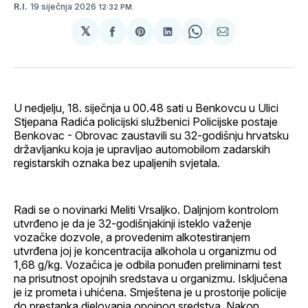
19 siječnja 2026
R.I.
12:32 PM.
𝕏
podijeli
Share
podijeli
Share
podijeli
na
on
na
on
putem
svoj
Pinterest
svoj
WhatsApp
E-
Facebook
LinkedIn
maila
profil
U nedjelju, 18. siječnja u 00.48 sati u Benkovcu u Ulici
Stjepana Radića policijski službenici Policijske postaje
Benkovac - Obrovac zaustavili su 32-godišnju hrvatsku
državljanku koja je upravljao automobilom zadarskih
registarskih oznaka bez upaljenih svjetala.
Radi se o novinarki Meliti Vrsaljko. Daljnjom kontrolom
utvrđeno je da je 32-godišnjakinji isteklo važenje
vozačke dozvole, a provedenim alkotestiranjem
utvrđena joj je koncentracija alkohola u organizmu od
1,68 g/kg. Vozačica je odbila ponuđen preliminarni test
na prisutnost opojnih sredstava u organizmu. Isključena
je iz prometa i uhićena. Smještena je u prostorije policije
do prestanka djelovanja opojnog sredstva. Nakon