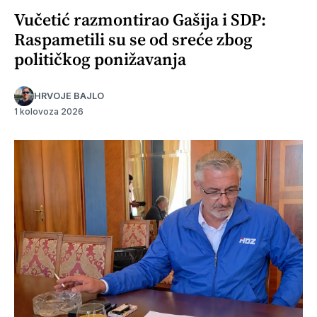
Vučetić razmontirao Gašija i SDP:
Raspametili su se od sreće zbog
političkog ponižavanja
HRVOJE BAJLO
1 kolovoza 2026