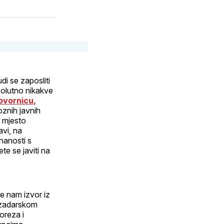
i se zaposliti
solutno nikakve
ovornicu,
oznih javnih
o mjesto
avi, na
znanosti s
te se javiti na
že nam izvor iz
j zadarskom
oreza i