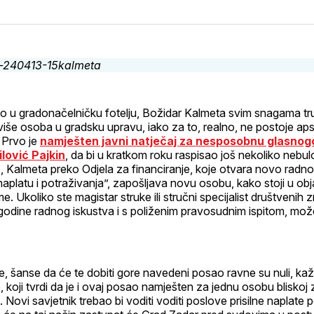
na
on
na
on
putem
svoj
Pinterest
svoj
WhatsApp
E-
Facebook
LinkedIn
maila
profil
o u gradonačelničku fotelju, Božidar Kalmeta svim snagama trud
iše osoba u gradsku upravu, iako za to, realno, ne postoje ap
 Prvo je
namješten javni natječaj za nesposobnu glasnog
lović Pajkin
, da bi u kratkom roku raspisao još nekoliko nebul
, Kalmeta preko Odjela za financiranje, koje otvara novo radn
naplatu i potraživanja”, zapošljava novu osobu, kako stoji u obj
. Ukoliko ste magistar struke ili stručni specijalist društvenih 
 godine radnog iskustva i s poliženim pravosudnim ispitom, može
te, šanse da će te dobiti gore navedeni posao ravne su nuli, ka
 koji tvrdi da je i ovaj posao namješten za jednu osobu blisko
 Novi savjetnik trebao bi voditi voditi poslove prisilne naplate p