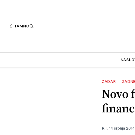
TAMNO
NASLO
ZADAR
—
ZADN
Novo f
financ
14 srpnja 201
R.I.