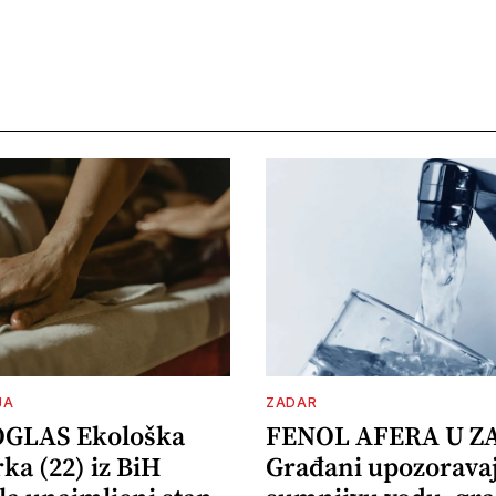
JA
ZADAR
OGLAS Ekološka
FENOL AFERA U Z
ka (22) iz BiH
Građani upozorava