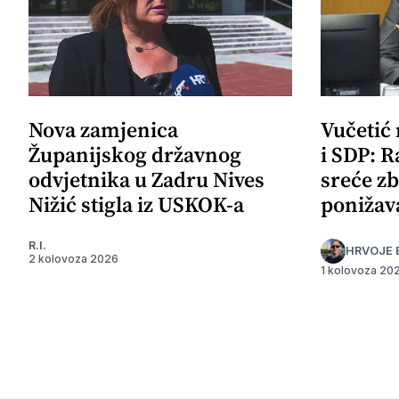
Nova zamjenica
Vučetić
Županijskog državnog
i SDP: R
odvjetnika u Zadru Nives
sreće zb
Nižić stigla iz USKOK-a
ponižav
R.I.
HRVOJE 
2 kolovoza 2026
1 kolovoza 20