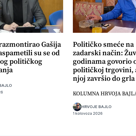
 razmontirao Gašija
Političko smeće na
aspametili su se od
zadarski način: Žuv
og političkog
godinama govorio 
anja
političkoj trgovini,
njoj završio do grla
BAJLO
KOLUMNA HRVOJA BAJL
26
HRVOJE BAJLO
1 kolovoza 2026