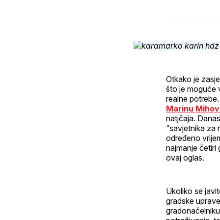
Otkako je zasje
što je moguće v
realne potrebe.
Marinu Mihovi
natjčaja. Danas
“savjetnika za 
određeno vrijeme
najmanje četiri
ovaj oglas.
Ukoliko se javi
gradske uprave,
gradonačelniku.