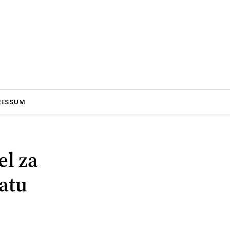
RESSUM
el za
latu