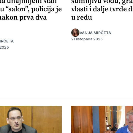
la unajmljeni stan
sumnjivu vodu, gr
u “salon”, policija je
vlasti i dalje tvrde d
 nakon prva dva
u redu
VANJA MIRČETA
21 listopada 2025
IRČETA
 2025