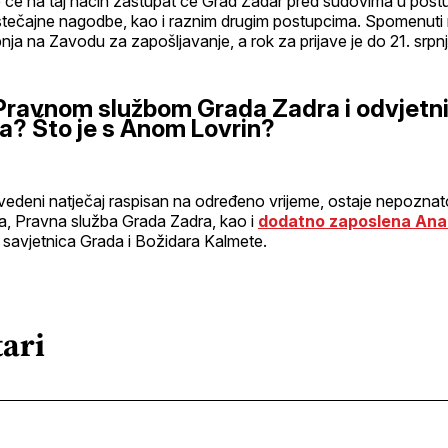
te će na taj način zastupat će Grad Zadar pred sudovima u pos
stečajne nagodbe, kao i raznim drugim postupcima. Spomenuti n
rpnja na Zavodu za zapošljavanje, a rok za prijave je do 21. srp
 Pravnom službom Grada Zadra i odvjetn
a? Što je s Anom Lovrin?
vedeni natječaj raspisan na određeno vrijeme, ostaje nepoznato 
čna, Pravna služba Grada Zadra, kao i
dodatno zaposlena Ana
 savjetnica Grada i Božidara Kalmete.
ari