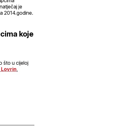
tupcima
atječaj je
nja 2014.godine.
icima koje
što u cijeloj
 Lovrin
,