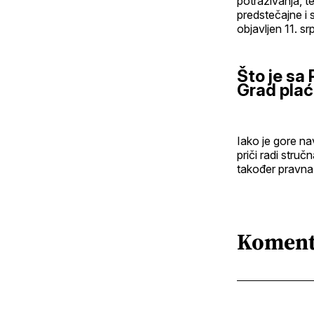
potraživanja, 
predstečajne i 
objavljen 11. s
Što je sa
Grad plać
Iako je gore na
priči radi stru
također pravna
Koment