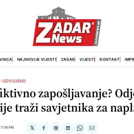
VNICA
NAJNOVIJE VIJESTI
ZADAR
VIJESTI
KONTAKT
IMP
E-IZDVOJENO
iktivno zapošljavanje? Odj
ije traži savjetnika za nap
𝕏
4
7:39 PM.
podijeli
Share
podijeli
Share
podijeli