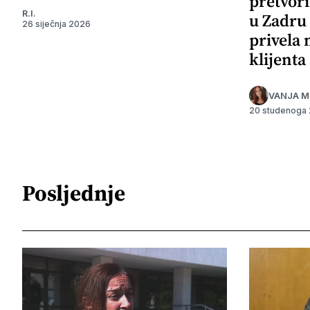
pretvori
R.I.
u Zadru 
26 siječnja 2026
privela
klijenta
VANJA M
20 studenoga
Posljednje