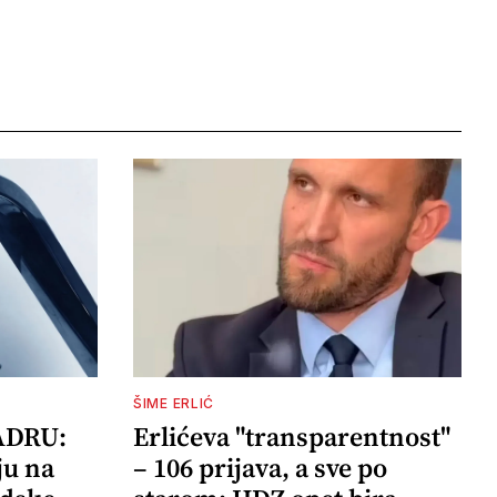
ŠIME ERLIĆ
ADRU:
Erlićeva "transparentnost"
ju na
– 106 prijava, a sve po