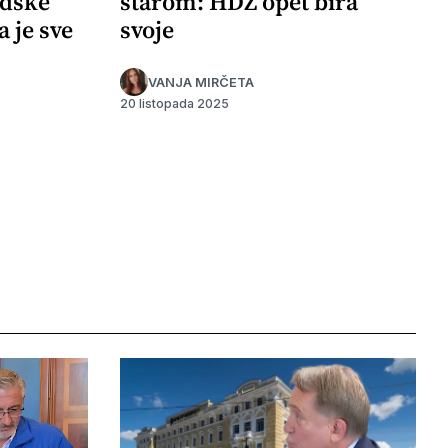
adske
starom: HDZ opet bira
a je sve
svoje
VANJA MIRČETA
20 listopada 2025