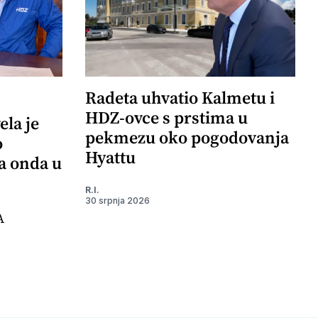
Radeta uhvatio Kalmetu i
HDZ-ovce s prstima u
ela je
pekmezu oko pogodovanja
o
Hyattu
 a onda u
R.I.
30 srpnja 2026
A