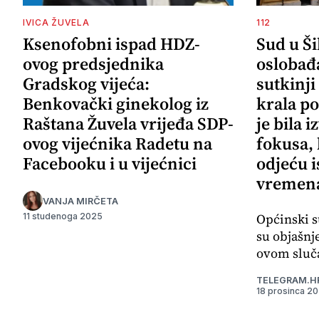
IVICA ŽUVELA
112
Ksenofobni ispad HDZ-
Sud u Š
ovog predsjednika
oslobađ
Gradskog vijeća:
sutkinji
Benkovački ginekolog iz
krala po
Raštana Žuvela vrijeđa SDP-
je bila 
ovog vijećnika Radetu na
fokusa,
Facebooku i u vijećnici
odjeću i
vremena
VANJA MIRČETA
Općinski s
11 studenoga 2025
su objašnj
ovom sluča
TELEGRAM.H
18 prosinca 2