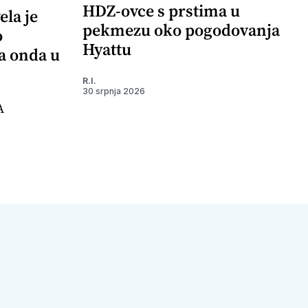
HDZ-ovce s prstima u
ela je
pekmezu oko pogodovanja
o
Hyattu
 a onda u
R.I.
30 srpnja 2026
A