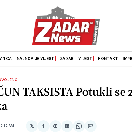
VNICA
NAJNOVIJE VIJESTI
ZADAR
VIJESTI
KONTAKT
IMP
DVOJENO
UN TAKSISTA Potukli se 
ka
𝕏
5
9:32 AM.
podijeli
Share
podijeli
Share
podijeli