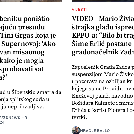
VIJESTI
ibeniku poništio
VIDEO - Mario Živk
ajuću presudu
štrajka glađu ispre
 Tini Grgas koja je
EPPO-a: “Bilo bi tr
 Supernovoj: 'Ako
Šime Erlić postane
izvan misaonog
gradonačelnik Zad
 kako je mogla
Zaposlenik Grada Zadra 
sprobavati sat
suspenzijom Mario Živko
?'
upozorava na ozbiljan kr
kojega su na Providurovoj
ud u Šibenskiu smatra da
Kneževoj palači navodno 
enja splitskog suda u
Božidara Kalmete i minis
ju neprihvatljiva.
Erlića u korist Plotera i o
tvrtki.
R/ZDNEWS.HR
024
HRVOJE BAJLO