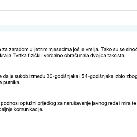
na
on
na
on
putem
svoj
Pinterest
svoj
WhatsApp
E-
Facebook
LinkedIn
maila
profil
a za zaradom u ljetnim mjesecima još je vrelija. Tako su se sinoć
kralja Tvrtka fizički i verbalno obračunala dvojica taksista.
se da je sukob između 30-godišnjaka i 54-godišnjaka izbio zbo
e putnika.
 podnosi optužni prijedlog za narušavanje javnog reda i mira te
aljnje komunikacije.