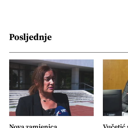
Posljednje
Nova zamjenica
Vučetić