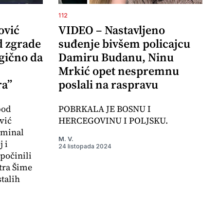
112
ović
VIDEO – Nastavljeno
d zgrade
suđenje bivšem policajcu
agično da
Damiru Budanu, Ninu
Mrkić opet nespremnu
ra”
poslali na raspravu
pod
POBRKALA JE BOSNU I
vić
HERCEGOVINU I POLJSKU.
iminal
M. V.
 i
24 listopada 2024
počinili
tra Šime
stalih