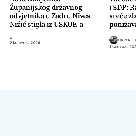
Županijskog državnog
i SDP: R
odvjetnika u Zadru Nives
sreće zb
Nižić stigla iz USKOK-a
ponižav
R.I.
HRVOJE 
2 kolovoza 2026
1 kolovoza 20