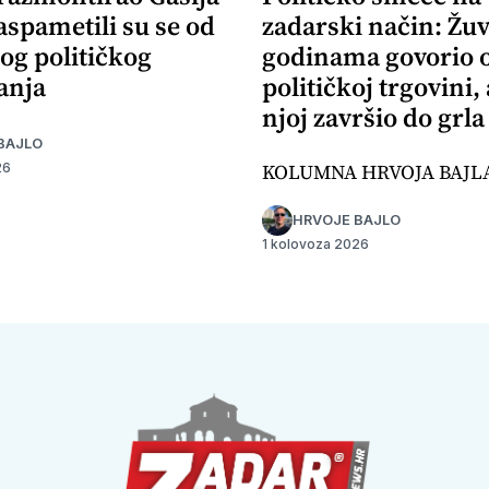
aspametili su se od
zadarski način: Žuv
og političkog
godinama govorio 
anja
političkoj trgovini,
njoj završio do grla
BAJLO
KOLUMNA HRVOJA BAJL
26
HRVOJE BAJLO
1 kolovoza 2026