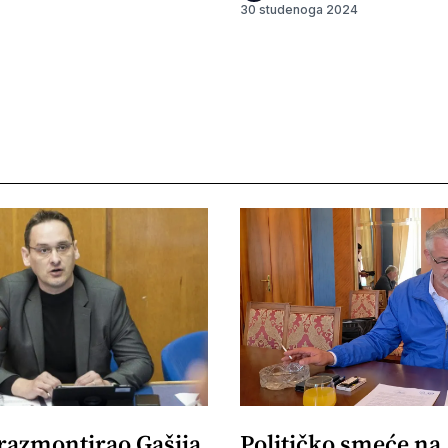
30 studenoga 2024
 razmontirao Gašija
Političko smeće na