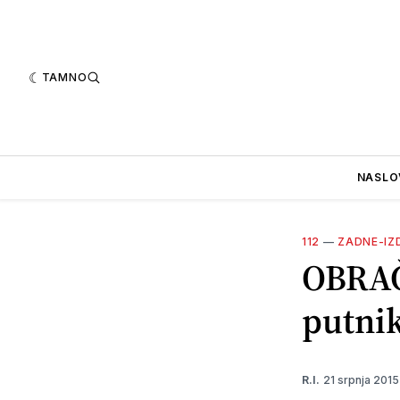
TAMNO
NASLO
112
—
ZADNE-IZ
OBRAČ
putni
21 srpnja 201
R.I.