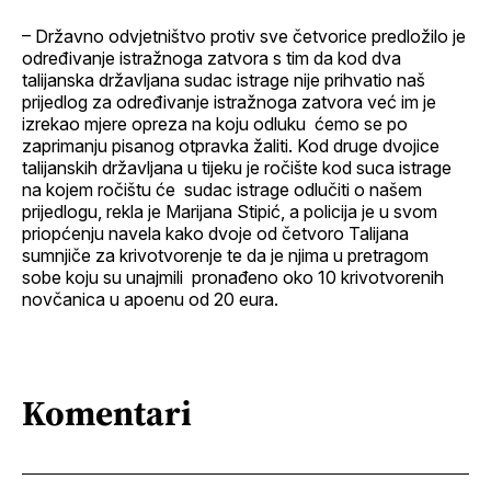
– Državno odvjetništvo protiv sve četvorice predložilo je
određivanje istražnoga zatvora s tim da kod dva
talijanska državljana sudac istrage nije prihvatio naš
prijedlog za određivanje istražnoga zatvora već im je
izrekao mjere opreza na koju odluku ćemo se po
zaprimanju pisanog otpravka žaliti. Kod druge dvojice
talijanskih državljana u tijeku je ročište kod suca istrage
na kojem ročištu će sudac istrage odlučiti o našem
prijedlogu, rekla je Marijana Stipić, a policija je u svom
priopćenju navela kako dvoje od četvoro Talijana
sumnjiče za krivotvorenje te da je njima u pretragom
sobe koju su unajmili pronađeno oko 10 krivotvorenih
novčanica u apoenu od 20 eura.
Komentari