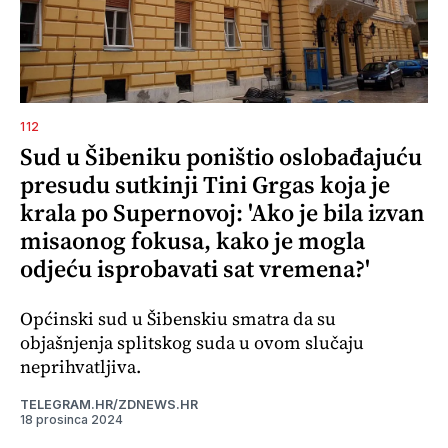
112
Sud u Šibeniku poništio oslobađajuću
presudu sutkinji Tini Grgas koja je
krala po Supernovoj: 'Ako je bila izvan
misaonog fokusa, kako je mogla
odjeću isprobavati sat vremena?'
Općinski sud u Šibenskiu smatra da su
objašnjenja splitskog suda u ovom slučaju
neprihvatljiva.
TELEGRAM.HR/ZDNEWS.HR
18 prosinca 2024