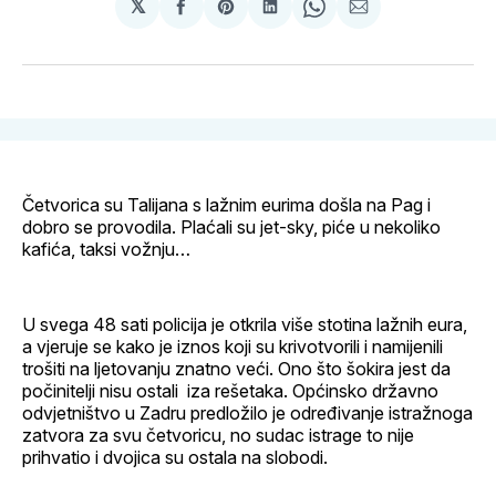
𝕏
podijeli
Share
podijeli
Share
podijeli
na
on
na
on
putem
svoj
Pinterest
svoj
WhatsApp
E-
Facebook
LinkedIn
maila
profil
Četvorica su Talijana s lažnim eurima došla na Pag i
dobro se provodila. Plaćali su jet-sky, piće u nekoliko
kafića, taksi vožnju…
U svega 48 sati policija je otkrila više stotina lažnih eura,
a vjeruje se kako je iznos koji su krivotvorili i namijenili
trošiti na ljetovanju znatno veći. Ono što šokira jest da
počinitelji nisu ostali iza rešetaka. Općinsko državno
odvjetništvo u Zadru predložilo je određivanje istražnoga
zatvora za svu četvoricu, no sudac istrage to nije
prihvatio i dvojica su ostala na slobodi.