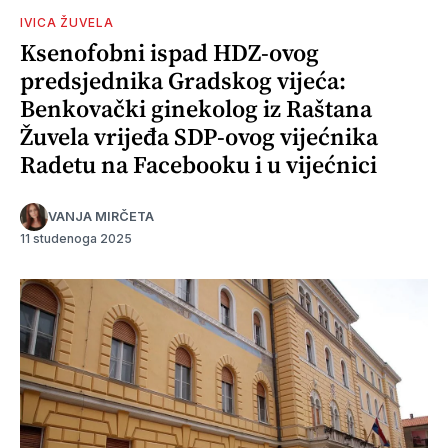
IVICA ŽUVELA
Ksenofobni ispad HDZ-ovog
predsjednika Gradskog vijeća:
Benkovački ginekolog iz Raštana
Žuvela vrijeđa SDP-ovog vijećnika
Radetu na Facebooku i u vijećnici
VANJA MIRČETA
11 studenoga 2025