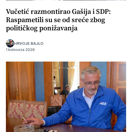
Vučetić razmontirao Gašija i SDP:
Raspametili su se od sreće zbog
političkog ponižavanja
HRVOJE BAJLO
1 kolovoza 2026