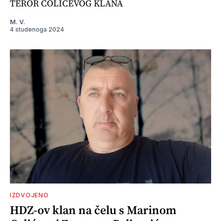
TEROR COLIĆEVOG KLANA
M. V.
4 studenoga 2024
IZDVOJENO
HDZ-ov klan na čelu s Marinom