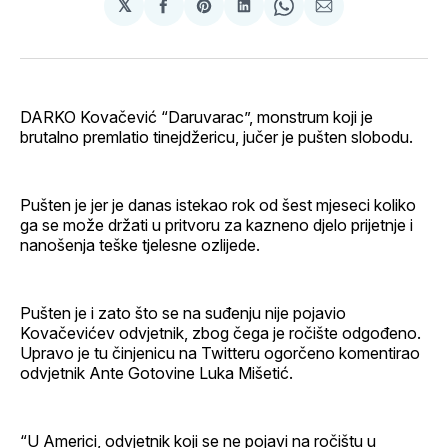
𝕏
podijeli
Share
podijeli
Share
podijeli
na
on
na
on
putem
svoj
Pinterest
svoj
WhatsApp
E-
Facebook
LinkedIn
maila
profil
DARKO Kovačević “Daruvarac”, monstrum koji je
brutalno premlatio tinejdžericu, jučer je pušten slobodu.
Pušten je jer je danas istekao rok od šest mjeseci koliko
ga se može držati u pritvoru za kazneno djelo prijetnje i
nanošenja teške tjelesne ozlijede.
Pušten je i zato što se na suđenju nije pojavio
Kovačevićev odvjetnik, zbog čega je ročište odgođeno.
Upravo je tu činjenicu na Twitteru ogorčeno komentirao
odvjetnik Ante Gotovine Luka Mišetić.
“U Americi, odvjetnik koji se ne pojavi na ročištu u