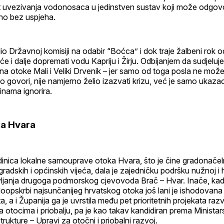
 uvezivanja vodonosaca u jedinstven sustav koji može odgovo
no bez uspjeha.
o Državnoj komisiji na odabir “Boćca” i dok traje žalbeni rok 
e i dalje dopremati vodu Kapriju i Žirju. Odbijanjem da sudjeluje
 otoke Mali i Veliki Drvenik – jer samo od toga posla ne može b
 govori, nije namjerno želio izazvati krizu, već je samo ukaz
inama ignorira.
ka Hvara
dinica lokalne samouprave otoka Hvara, što je čine gradonačelni
gradskih i općinskih vijeća, dala je zajedničku podršku nužnoj i hi
ljanja drugoga podmorskog cjevovoda Brač – Hvar. Inače, kad j
odoopskrbi najsunčanijeg hrvatskog otoka još lani je ishodovana
, a i Županija ga je uvrstila među pet prioritetnih projekata raz
na otocima i priobalju, pa je kao takav kandidiran prema Minista
trukture – Upravi za otočni i priobalni razvoj.