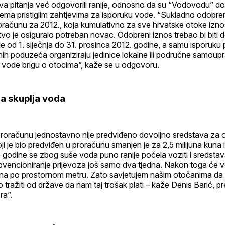
va pitanja već odgovorili ranije, odnosno da su “Vodovodu” dos
prema pristiglim zahtjevima za isporuku vode. “Sukladno odobr
računu za 2012., koja kumulativno za sve hrvatske otoke iznos
tvo je osiguralo potreban novac. Odobreni iznos trebao bi biti 
e od 1. siječnja do 31. prosinca 2012. godine, a samu isporuku 
ih poduzeća organiziraju jedinice lokalne ili područne samoup
o vode brigu o otocima”, kaže se u odgovoru.
na skuplja voda
proračunu jednostavno nije predviđeno dovoljno sredstava za 
ji je bio predviđen u proračunu smanjen je za 2,5 milijuna kuna i n
 godine se zbog suše voda puno ranije počela voziti i sredstava
vencioniranje prijevoza još samo dva tjedna. Nakon toga će vod
una po prostornom metru. Zato savjetujem našim otočanima da 
 tražiti od države da nam taj trošak plati – kaže Denis Barić, p
ra”.