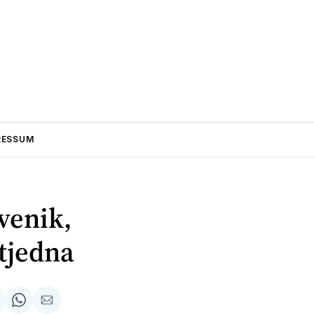
RESSUM
venik,
 tjedna
odijeli
Share
podijeli