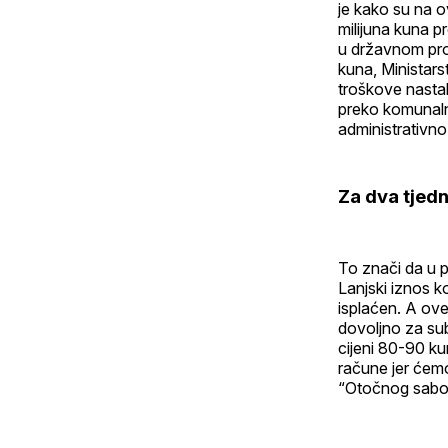
je kako su na o
milijuna kuna 
u državnom pro
kuna, Ministars
troškove nastal
preko komunaln
administrativn
Za dva tjed
To znači da u 
Lanjski iznos ko
isplaćen. A ove
dovoljno za sub
cijeni 80-90 k
račune jer ćemo
“Otočnog sabo