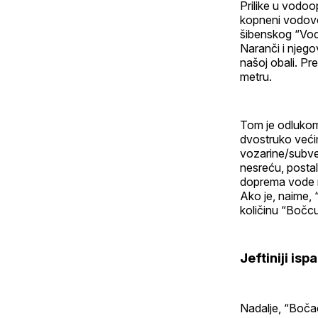
Prilike u vodoop
kopneni vodovo
šibenskog “Vo
Naranči i njeg
našoj obali. P
metru.
Tom je odlukom
dvostruko veći
vozarine/subvenc
nesreću, postal
doprema vode n
Ako je, naime, 
količinu “Bočcu
Jeftiniji isp
Nadalje, “Bočac