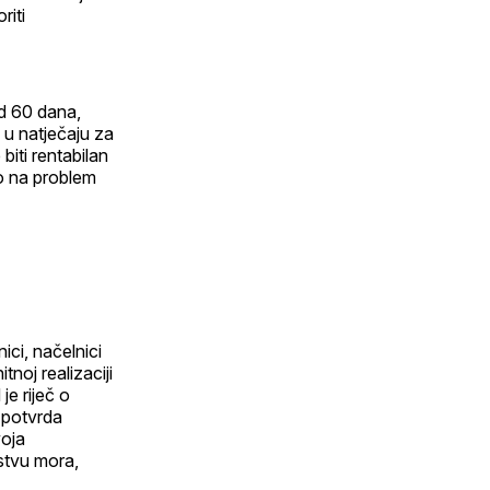
riti
od 60 dana,
 u natječaju za
iti rentabilan
ao na problem
ci, načelnici
tnoj realizaciji
e riječ o
 potvrda
voja
rstvu mora,