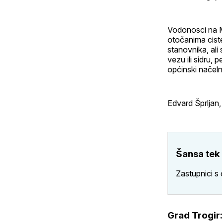
Vodonosci na M
otočanima cist
stanovnika, ali 
vezu ili sidru,
općinski načeln
Edvard Šprljan,
Šansa tek
Zastupnici s
Grad Trogir: