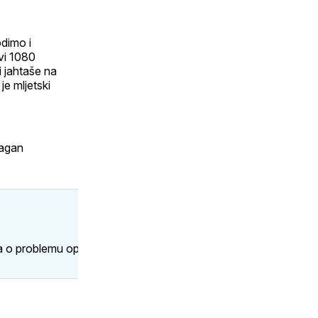
dimo i
vi 1080
i jahtaše na
je mljetski
ragan
ja o problemu opskrbe otoka vodom. Ispostavilo se da u prijen