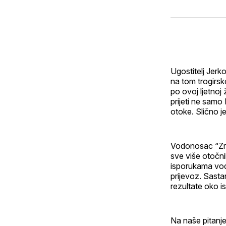
Ugostitelj Jerk
na tom trogirsk
po ovoj ljetnoj
prijeti ne samo
otoke. Slično j
Vodonosac “Zrm
sve više otočnih
isporukama vode,
prijevoz. Sasta
rezultate oko i
Na naše pitanje