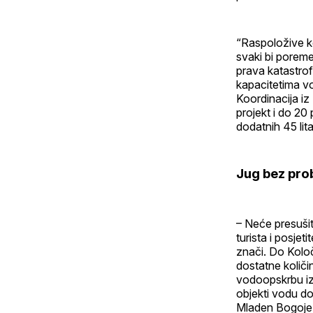
“Raspoložive ko
svaki bi poreme
prava katastro
kapacitetima vo
Koordinacija iz
projekt i do 20 
dodatnih 45 lit
Jug bez pro
– Neće presuši
turista i posjet
znači. Do Kolo
dostatne količi
vodoopskrbu iz 
objekti vodu dob
Mladen Bogoje 