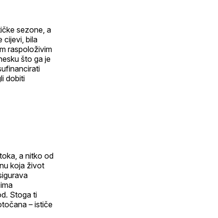
tičke sezone, a
ijevi, bila
im raspoloživim
nesku što ga je
ufinancirati
i dobiti
oka, a nitko od
ćinu koja život
sigurava
 ima
od. Stoga ti
otočana – ističe