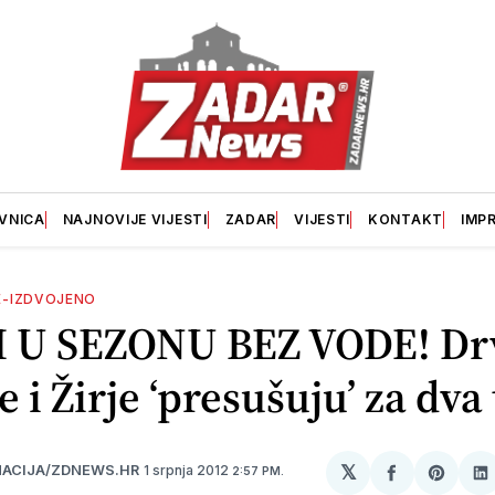
VNICA
NAJNOVIJE VIJESTI
ZADAR
VIJESTI
KONTAKT
IMP
E-IZDVOJENO
 U SEZONU BEZ VODE! Dr
e i Žirje ‘presušuju’ za dva
𝕏
1 srpnja 2012
ACIJA/ZDNEWS.HR
2:57 PM.
podijeli
Share
p