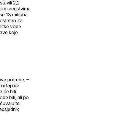
tavili 2,2
enim sredstvima
e 13 milijuna
dostatan za
pitke vode
rave koje
ove potrebe. –
i taj nije
 će biti
e biti, ali po
čuvaju te
redsjednik