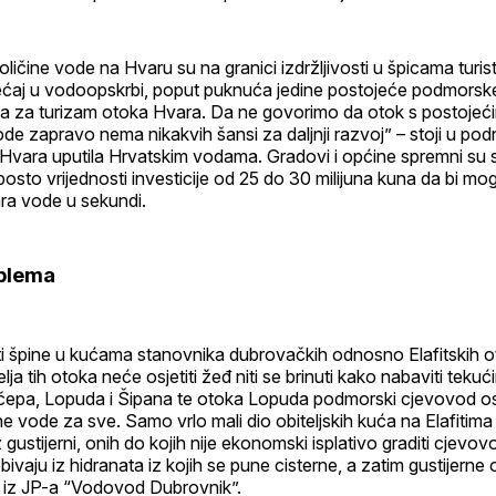
ličine vode na Hvaru su na granici izdržljivosti u špicama turis
ćaj u vodoopskrbi, poput puknuća jedine postojeće podmorske c
fa za turizam otoka Hvara. Da ne govorimo da otok s postojeć
de zapravo nema nikakvih šansi za daljnji razvoj” – stoji u pod
 Hvara uputila Hrvatskim vodama. Gradovi i općine spremni su s
posto vrijednosti investicije od 25 do 30 milijuna kuna da bi mogl
ara vode u sekundi.
blema
ti špine u kućama stanovnika dubrovačkih odnosno Elafitskih ot
itelja tih otoka neće osjetiti žeđ niti se brinuti kako nabaviti teku
čepa, Lopuda i Šipana te otoka Lopuda podmorski cjevovod o
ne vode za sve. Samo vrlo mali dio obiteljskih kuća na Elafitima
gustijerni, onih do kojih nije ekonomski isplativo graditi cjevov
ivaju iz hidranata iz kojih se pune cisterne, a zatim gustijerne 
iz JP-a “Vodovod Dubrovnik”.