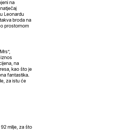
ojeni na
natječaj
nu Leonardu
 takva broda na
 po prostornom
Mrs”,
 iznos
cijena, na
resa, kao što je
na fantastika.
e, za istu će
92 milje, za što