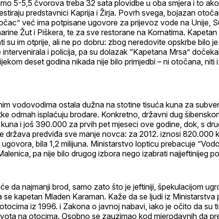
mo 5-5,5 čvorova treba 32 sata plovidbe u oba smjera i to ako 
estiraju predstavnici Kaprija i Žirja. Povrh svega, bojazan otoč
očac” već ima potpisane ugovore za prijevoz vode na Unije, Su
rine Žut i Piškera, te za sve restorane na Kornatima. Kapetan
 su im otprije, ali ne po dobru: zbog neredovite opskrbe bilo je
je intervenirala i policija, pa su dolazak “Kapetana Mrsa” dočeka
ijekom deset godina nikada nije bilo primjedbi – ni otočana, niti
nim vodovodima ostala dužna na stotine tisuća kuna za subvenc
ke odmah isplaćuju brodare. Konkretno, državni dug šibensk
kuna i još 390.000 za prvih pet mjeseci ove godine, dok, s dru
e država predviđa sve manje novca: za 2012. iznosi 820.000 k
 ugovora, bila 1,2 milijuna. Ministarstvo lopticu prebacuje “Vodo
Malenica, pa nije bilo drugog izbora nego izabrati najjeftinijeg 
e da najmanji brod, samo zato što je jeftiniji, špekulacijom u
a se kapetan Mladen Karaman. Kaže da se ljudi iz Ministarstva 
tocima iz 1996. i Zakona o javnoj nabavi, iako je očito da su ti
života na otocima. Osobno se zauzimao kod mjerodavnih da pr