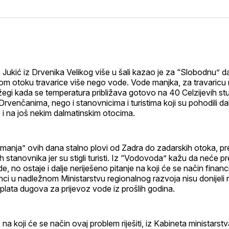
na
on
n
svoj
Pinter
s
Facebook
L
p
o Jukić iz Drvenika Velikog više u šali kazao je za “Slobodnu” d
om otoku travarice više nego vode. Vode manjka, za travaricu 
 žegi kada se temperatura približava gotovo na 40 Celzijevih st
 Drvenčanima, nego i stanovnicima i turistima koji su pohodili d
e i na još nekim dalmatinskim otocima.
anja” ovih dana stalno plovi od Zadra do zadarskih otoka, p
 stanovnika jer su stigli turisti. Iz “Vodovoda” kažu da neće pre
 no ostaje i dalje neriješeno pitanje na koji će se način financi
nci u nadležnom Ministarstvu regionalnog razvoja nisu donijeli
splata dugova za prijevoz vode iz prošlih godina.
 na koji će se način ovaj problem riješiti, iz Kabineta ministar