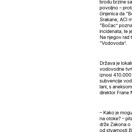
brodu brzine sa
povoljno – prot
činjenica da “B
Srakane, ACI ma
“Bočac” poznati
incidenata, te 
Na njegov rad t
“Vodovoda”.
Država je lokal
vodovodne tvrt
iznosi 410.000 
subvencije vod
lani, s aneksom
direktor Frane 
– Kako je moguć
na otoke? – pit
drže Zakona o o
od stvarnosti 