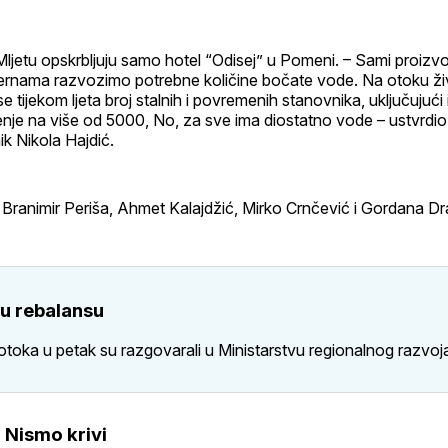
ljetu opskrbljuju samo hotel “Odisej” u Pomeni. – Sami proizvo
ernama razvozimo potrebne količine bočate vode. Na otoku ži
se tijekom ljeta broj stalnih i povremenih stanovnika, uključujući 
 penje na više od 5000, No, za sve ima diostatno vode – ustvrdio 
ik Nikola Hajdić.
 Branimir Periša, Ahmet Kalajdžić, Mirko Crnčević i Gordana D
 u rebalansu
 otoka u petak su razgovarali u Ministarstvu regionalnog razvo
 Nismo krivi