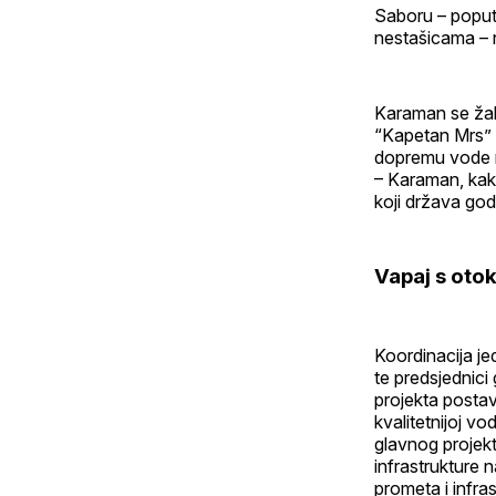
Saboru – poput
nestašicama – 
Karaman se žali
“Kapetan Mrs” ć
dopremu vode na
– Karaman, kako
koji država god
Vapaj s oto
Koordinacija je
te predsjednici 
projekta postav
kvalitetnijoj v
glavnog projekta
infrastrukture 
prometa i infras