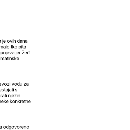
a
on
putem
est
voj
WhatsApp
E-
inkedIn
maila
rofil
a je ovih dana
malo tko pita
upnjeva jer žeđ
almatinske
revozi vodu za
stajati s
rati njezin
 neke konkretne
stva odgovoreno