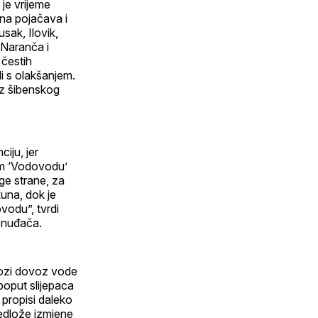
je vrijeme
ana pojačava i
sak, Ilovik,
 Naranča i
 čestih
li s olakšanjem.
 iz šibenskog
iju, jer
om ‘Vodovodu’
ge strane, za
una, dok je
vodu”, tvrdi
ponuđača.
grozi dovoz vode
poput slijepaca
 propisi daleko
edlože izmjene