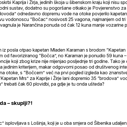
skrbi Kaprija i Žirja, jedinih škoja u šibenskom kraju koji nisu sp
dni sustav, dodatno su pogoršane otkako je Povjerenstvo za 
dovoda” odnedavno dopremu vode na otoke povjerilo kapeta
ovu vodonoscu “Bočac” nosivosti 25 vagona, najmanjem od tri
revagnula je Narančina ponuda od čak 12 kuna manje vozarine
 iz posla otpao kapetan Mladen Karaman s brodom “Kapetan 
m od favoriziranog “Bočca”, no Karaman je ponudio 59 kuna –
ije koji zbog krize nije mijenjao posljednje tri godine. Tako je 
a jedinim kriterijem, makar odgovorni posao od društvenog inte
a otoke, s “Bočcem” već na prvi pogled izgleda kao znanstve
“Kapetan Mrs” za Kaprije i Žirje lani dopremio 35 “brodova” vod
” trebati čak 60 plovidbi, pa gdje je tu onda ušteda?
ada – skuplji?!
” isplovljava s Lošinja, koji je u oba smjera od Šibenika udaljen 