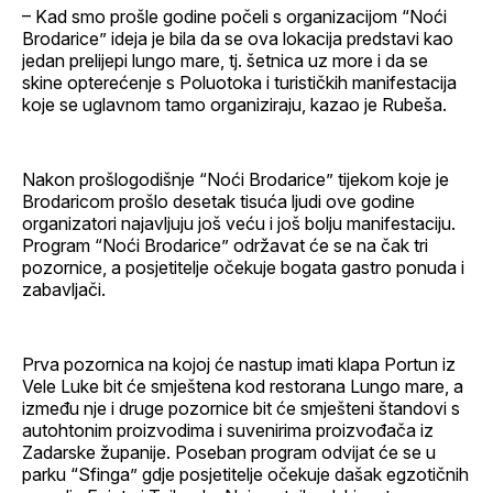
– Kad smo prošle godine počeli s organizacijom “Noći
Brodarice” ideja je bila da se ova lokacija predstavi kao
jedan prelijepi lungo mare, tj. šetnica uz more i da se
skine opterećenje s Poluotoka i turističkih manifestacija
koje se uglavnom tamo organiziraju, kazao je Rubeša.
Nakon prošlogodišnje “Noći Brodarice” tijekom koje je
Brodaricom prošlo desetak tisuća ljudi ove godine
organizatori najavljuju još veću i još bolju manifestaciju.
Program “Noći Brodarice” održavat će se na čak tri
pozornice, a posjetitelje očekuje bogata gastro ponuda i
zabavljači.
Prva pozornica na kojoj će nastup imati klapa Portun iz
Vele Luke bit će smještena kod restorana Lungo mare, a
između nje i druge pozornice bit će smješteni štandovi s
autohtonim proizvodima i suvenirima proizvođača iz
Zadarske županije. Poseban program odvijat će se u
parku “Sfinga” gdje posjetitelje očekuje dašak egzotičnih