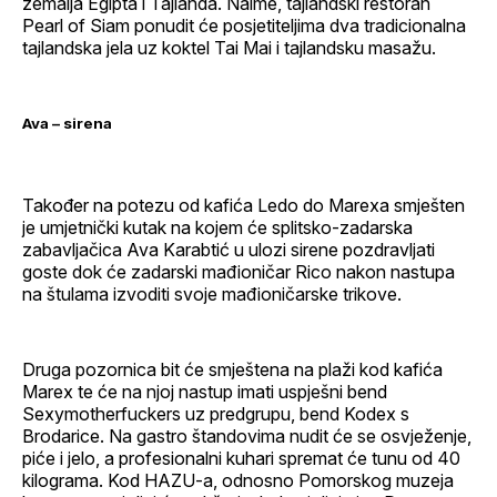
zemalja Egipta i Tajlanda. Naime, tajlandski restoran
Pearl of Siam ponudit će posjetiteljima dva tradicionalna
tajlandska jela uz koktel Tai Mai i tajlandsku masažu.
Ava – sirena
Također na potezu od kafića Ledo do Marexa smješten
je umjetnički kutak na kojem će splitsko-zadarska
zabavljačica Ava Karabtić u ulozi sirene pozdravljati
goste dok će zadarski mađioničar Rico nakon nastupa
na štulama izvoditi svoje mađioničarske trikove.
Druga pozornica bit će smještena na plaži kod kafića
Marex te će na njoj nastup imati uspješni bend
Sexymotherfuckers uz predgrupu, bend Kodex s
Brodarice. Na gastro štandovima nudit će se osvježenje,
piće i jelo, a profesionalni kuhari spremat će tunu od 40
kilograma. Kod HAZU-a, odnosno Pomorskog muzeja