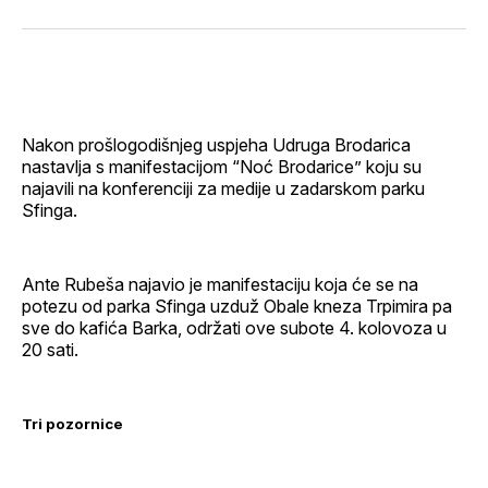
svoj
Pinterest
svoj
WhatsApp
E-
Facebook
LinkedIn
maila
profil
Nakon prošlogodišnjeg uspjeha Udruga Brodarica
nastavlja s manifestacijom “Noć Brodarice” koju su
najavili na konferenciji za medije u zadarskom parku
Sfinga.
Ante Rubeša najavio je manifestaciju koja će se na
potezu od parka Sfinga uzduž Obale kneza Trpimira pa
sve do kafića Barka, održati ove subote 4. kolovoza u
20 sati.
Tri pozornice