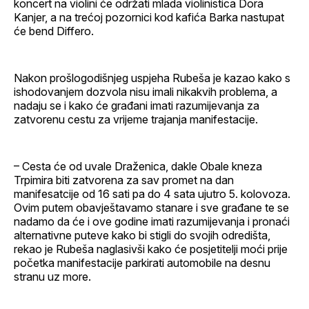
koncert na violini će održati mlada violinistica Dora
Kanjer, a na trećoj pozornici kod kafića Barka nastupat
će bend Differo.
Nakon prošlogodišnjeg uspjeha Rubeša je kazao kako s
ishodovanjem dozvola nisu imali nikakvih problema, a
nadaju se i kako će građani imati razumijevanja za
zatvorenu cestu za vrijeme trajanja manifestacije.
– Cesta će od uvale Draženica, dakle Obale kneza
Trpimira biti zatvorena za sav promet na dan
manifesatcije od 16 sati pa do 4 sata ujutro 5. kolovoza.
Ovim putem obavještavamo stanare i sve građane te se
nadamo da će i ove godine imati razumijevanja i pronaći
alternativne puteve kako bi stigli do svojih odredišta,
rekao je Rubeša naglasivši kako će posjetitelji moći prije
početka manifestacije parkirati automobile na desnu
stranu uz more.