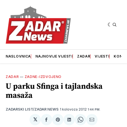
NASLOVNICA
NAJNOVIJE VIJESTI
ZADAR
VIJESTI
KONT
ZADAR
—
ZADNE-IZDVOJENO
U parku Sfinga i tajlandska
masaža
1 kolovoza 2012
ZADARSKI LIST/ZADAR NEWS
1:44 PM.
𝕏
podijeli
Share
podijeli
Share
podijeli
na
on
na
on
putem