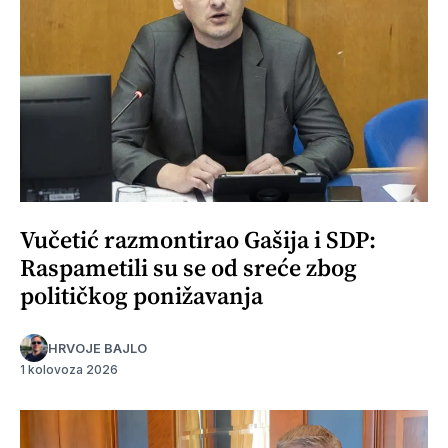
Vučetić razmontirao Gašija i SDP:
Raspametili su se od sreće zbog
političkog ponižavanja
HRVOJE BAJLO
1 kolovoza 2026