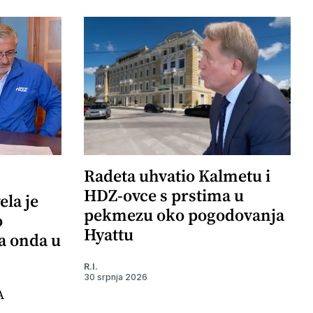
Radeta uhvatio Kalmetu i
HDZ-ovce s prstima u
ela je
pekmezu oko pogodovanja
o
Hyattu
 a onda u
R.I.
30 srpnja 2026
A