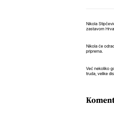
Nikola Stipčev
zastavom Hrvat
Nikola će odra
priprema.
Već nekoliko go
truda, velike dis
Koment