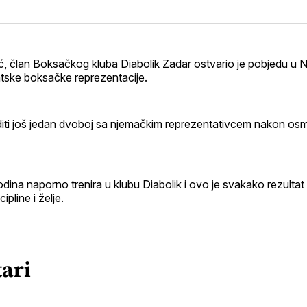
na
on
na
svoj
Pinterest
svoj
Facebook
Link
profi
ić, član Boksačkog kluba Diabolik Zadar ostvario je pobjedu u
ske boksačke reprezentacije.
diti još jedan dvoboj sa njemačkim reprezentativcem nakon o
dina naporno trenira u klubu Diabolik i ovo je svakako rezulta
cipline i želje.
ari