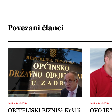
Povezani članci
IZDVOJENO
IZDVOJENO
OBITELJSKI BIZNIS? Krši li
OVO JE