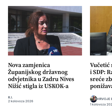
Nova zamjenica
Vučetić
Županijskog državnog
i SDP: R
odvjetnika u Zadru Nives
sreće zb
Nižić stigla iz USKOK-a
ponižav
R.I.
HRVOJE 
2 kolovoza 2026
1 kolovoza 20