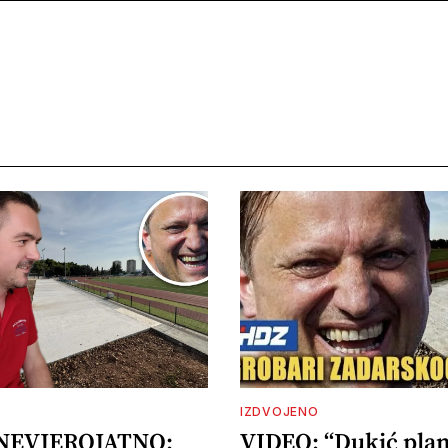
IZDVOJENO
 NEVJEROJATNO:
VIDEO: “Dukić plan