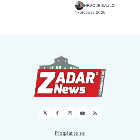
HRVOJE BAJLO
1 kolovoza 2026
𝕏
Facebook
Instagram
YouTube
RSS
Pretplatite se