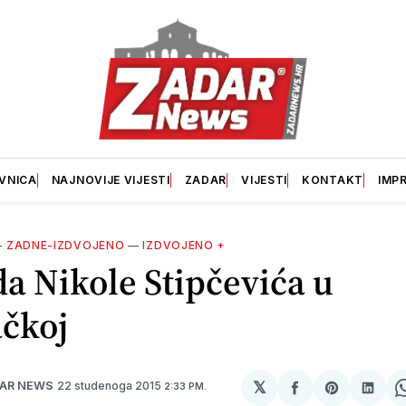
VNICA
NAJNOVIJE VIJESTI
ZADAR
VIJESTI
KONTAKT
IMP
—
ZADNE-IZDVOJENO
—
IZDVOJENO +
a Nikole Stipčevića u
čkoj
𝕏
22 studenoga 2015
DAR NEWS
2:33 PM.
podijeli
Share
podij