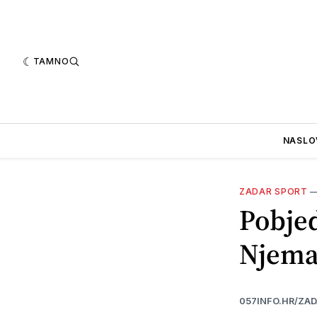
TAMNO
NASLO
ZADAR SPORT
Pobjed
Njema
057INFO.HR/ZA