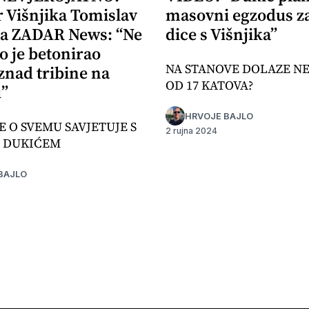
r Višnjika Tomislav
masovni egzodus z
za ZADAR News: “Ne
dice s Višnjika”
o je betonirao
NA STANOVE DOLAZE N
znad tribine na
OD 17 KATOVA?
u”
HRVOJE BAJLO
E O SVEMU SAVJETUJE S
2 rujna 2024
 DUKIĆEM
BAJLO