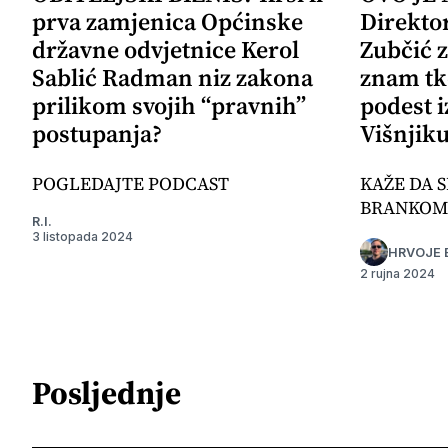
prva zamjenica Općinske
Direkto
državne odvjetnice Kerol
Zubčić 
Sablić Radman niz zakona
znam tk
prilikom svojih “pravnih”
podest i
postupanja?
Višnjik
POGLEDAJTE PODCAST
KAŽE DA S
BRANKOM
R.I.
3 listopada 2024
HRVOJE 
2 rujna 2024
Posljednje