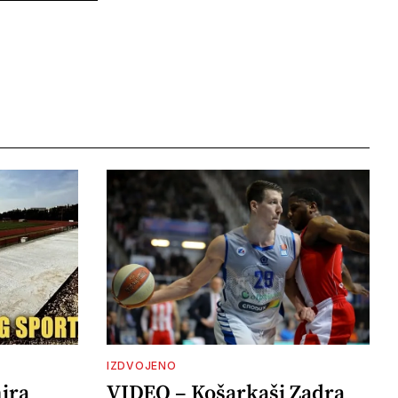
IZDVOJENO
ira
VIDEO – Košarkaši Zadra