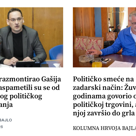
 razmontirao Gašija
Političko smeće na
aspametili su se od
zadarski način: Žuv
og političkog
godinama govorio 
anja
političkoj trgovini,
njoj završio do grla
BAJLO
KOLUMNA HRVOJA BAJL
26