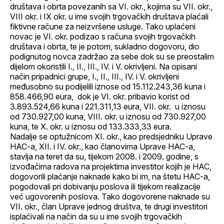
društava i obrta povezanih sa VI. okr., kojima su VII. okr.,
VIII okr. i IX okr. u ime svojih trgovačkih društava plaćali
fiktivne račune za neizvršene usluge. Tako uplaćeni
novac je VI. okr. podizao s računa svojih trgovačkih
društava i obrta, te je potom, sukladno dogovoru, dio
podignutog novca zadržao za sebe dok su se preostalim
dijelom okoristili I., II., III., IV. i V. okrivljeni. Na opisani
način pripadnici grupe, I., II., III., IV. i V. okrivljeni
međusobno su podijelili iznose od 15.112.243,36 kuna i
858.466,90 eura, dok je VI. okr. pribavio korist od
3.893.524,66 kuna i 221.311,13 eura, VII. okr. u iznosu
od 730.927,00 kuna, VIII. okr. u iznosu od 730.927,00
kuna, te X. okr. u iznosu od 133.333,33 eura.
Nadalje se optužnicom XI. okr., kao predsjedniku Uprave
HAC-a, XII. i IV. okr., kao članovima Uprave HAC-a,
stavlja na teret da su, tijekom 2008. i 2009. godine, s
izvođačima radova na projektima investitor kojih je HAC,
dogovorili plaćanje naknade kako bi im, na štetu HAC-a,
pogodovali pri dobivanju poslova ili tijekom realizacije
već ugovorenih poslova. Tako dogovorene naknade su
VII. okr., član Uprave jednog društva, te drugi investitori
isplaćivali na način da su u ime svojih trgovačkih