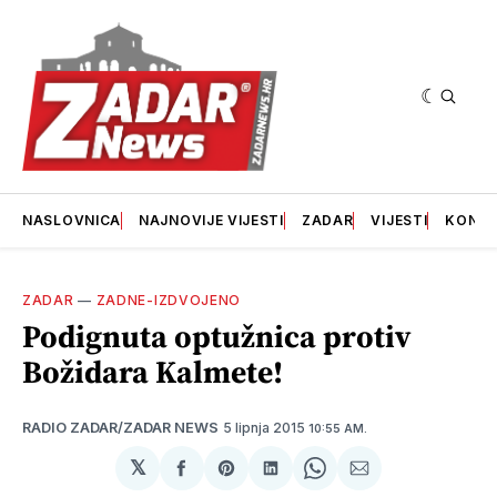
NASLOVNICA
NAJNOVIJE VIJESTI
ZADAR
VIJESTI
KONT
ZADAR
—
ZADNE-IZDVOJENO
Podignuta optužnica protiv
Božidara Kalmete!
5 lipnja 2015
RADIO ZADAR/ZADAR NEWS
10:55 AM.
𝕏
podijeli
Share
podijeli
Share
podijeli
na
on
na
on
putem