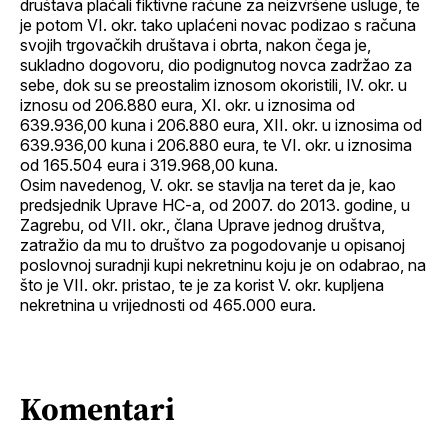
društava plaćali fiktivne račune za neizvršene usluge, te
je potom VI. okr. tako uplaćeni novac podizao s računa
svojih trgovačkih društava i obrta, nakon čega je,
sukladno dogovoru, dio podignutog novca zadržao za
sebe, dok su se preostalim iznosom okoristili, IV. okr. u
iznosu od 206.880 eura, XI. okr. u iznosima od
639.936,00 kuna i 206.880 eura, XII. okr. u iznosima od
639.936,00 kuna i 206.880 eura, te VI. okr. u iznosima
od 165.504 eura i 319.968,00 kuna.
Osim navedenog, V. okr. se stavlja na teret da je, kao
predsjednik Uprave HC-a, od 2007. do 2013. godine, u
Zagrebu, od VII. okr., člana Uprave jednog društva,
zatražio da mu to društvo za pogodovanje u opisanoj
poslovnoj suradnji kupi nekretninu koju je on odabrao, na
što je VII. okr. pristao, te je za korist V. okr. kupljena
nekretnina u vrijednosti od 465.000 eura.
Komentari