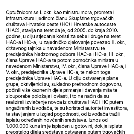
Optužnicom se I. okr., kao ministru mora, prometa i
infrastrukture i jedinom članu Skupštine trgovačkih
društava Hrvatske ceste (HC) i Hrvatske autoceste
(HAC), stavlja na teret da je, od 2005. do kraja 2010.
godine, u cilju stjecanja koristi za sebe i druge na teret
HAC-a i HC-a, u zajedničko djelovanje povezao II. okr.,
državnog tajnika u navedenom Ministarstvu te
predsjednika Nadzornog odbora HAC-a i HC-a, III. okr.,
člana Uprave HAC-a te potom pomoćnika ministra u
navedenom Ministarstvu, IV. okr., člana Uprave HAC-a, i
V. okr., predsjednika Uprave HC-a, te nakon toga
predsjednika Uprave HAC-a. U cilju ostvarenja plana
grupe, okrivljenici su, sukladno prethodnom dogovoru,
počinili više kaznenih djela primanja i davanja mita te
zlouporabe položaja i ovlasti, i to na način da su
realizirali izvlačenje novca iz društava HAC i HC putem
angažiranih izvođača, te su koristeći autoritet investitora,
te stavljanjem u izgled pogodnosti, od izvođača tražili
isplatu određenih novčanih sredstava. Iznos od
1.000.000 kuna im je isplaćen u gotovini, dok je isplata
preostalog dijela sredstava ostvarena putem trgovačkih