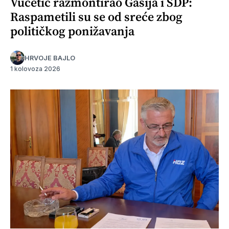
Vučetić razmontirao Gašija i SDP:
Raspametili su se od sreće zbog
političkog ponižavanja
HRVOJE BAJLO
1 kolovoza 2026