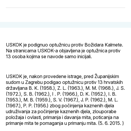
svoj
Pinterest
svoj
WhatsApp
E-
Facebook
LinkedIn
maila
profil
USKOK je podignuo optužnicu protiv Božidara Kalmete.
Na stranicama USKOK-a objavljena je optužnica protiv
13 osoba kojima se navode samo inicijali.
USKOK je, nakon provedene istrage, pred Županijskim
sudom u Zagrebu podigao optužnicu protiv 13 hrvatskih
državljana B. K. (1958.), Z. L. (1963.), M. M. (1968.), J. S.
(1972.), S. B. (1962.), I . P. (1966.), D. K. (1952.), I. B.
(1953.), M. B. (1959.), S. V. (1967.), J. P. (1962.), M. L.
(1967.), P. P. (1956.) zbog počinjenja kaznenih djela
udruživanja za počinjenje kaznenih djela, zlouporabe
položaja i ovlasti, primanja i davanja mita, poticanja na
primanje mita te pomaganja u primanju mita. (5. 6. 2015. )