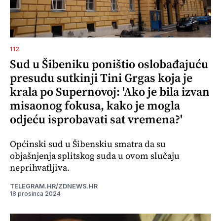
112
Sud u Šibeniku poništio oslobađajuću
presudu sutkinji Tini Grgas koja je
krala po Supernovoj: 'Ako je bila izvan
misaonog fokusa, kako je mogla
odjeću isprobavati sat vremena?'
Općinski sud u Šibenskiu smatra da su
objašnjenja splitskog suda u ovom slučaju
neprihvatljiva.
TELEGRAM.HR/ZDNEWS.HR
18 prosinca 2024