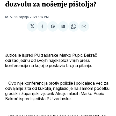
dozvolu za nošenje pištolja?
29 srpnja 2021
M. V.
5:12 PM.
𝕏
podijeli
Share
podijeli
Share
podijeli
na
on
na
on
putem
svoj
Pinterest
svoj
WhatsApp
E-
Facebook
LinkedIn
maila
profil
Jutros je ispred PU zadarske Marko Pupić Bakrač
održao jednu od svojih najeksplozivnijih press
konferencija na kojoj je postavio brojna pitanja.
– Ovo nije konferencija protiv policije i policajaca već za
odvajanje žita od kukolja, naglasio je na samom početku
gradski i županijski vijećnik Akcije mladih Marko Pupić
Bakrač ispred sjedišta PU zadarske.