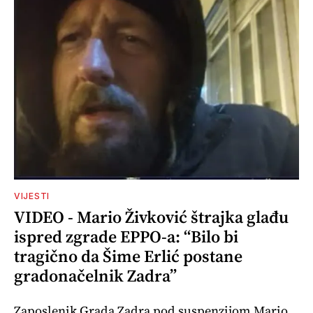
VIJESTI
VIDEO - Mario Živković štrajka glađu
ispred zgrade EPPO-a: “Bilo bi
tragično da Šime Erlić postane
gradonačelnik Zadra”
Zaposlenik Grada Zadra pod suspenzijom Mario