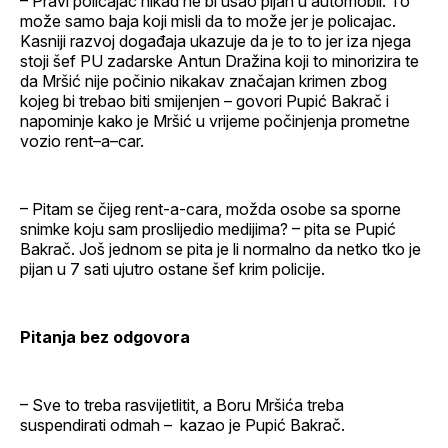
– Pravi policajac nikad ne bi ušao pijan u automobil. To
može samo baja koji misli da to može jer je policajac.
Kasniji razvoj događaja ukazuje da je to to jer iza njega
stoji šef PU zadarske Antun Dražina koji to minorizira te
da Mršić nije počinio nikakav značajan krimen zbog
kojeg bi trebao biti smijenjen – govori Pupić Bakrač i
napominje kako je Mršić u vrijeme počinjenja prometne
vozio rent–a–car.
– Pitam se čijeg rent-a-cara, možda osobe sa sporne
snimke koju sam proslijedio medijima? – pita se Pupić
Bakrač. Još jednom se pita je li normalno da netko tko je
pijan u 7 sati ujutro ostane šef krim policije.
Pitanja bez odgovora
– Sve to treba rasvijetlitit, a Boru Mršića treba
suspendirati odmah – kazao je Pupić Bakrač.