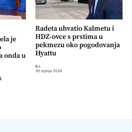
Radeta uhvatio Kalmetu i
HDZ-ovce s prstima u
ela je
pekmezu oko pogodovanja
o
Hyattu
 a onda u
R.I.
30 srpnja 2026
A