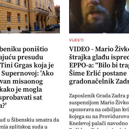
VIJESTI
ibeniku poništio
VIDEO - Mario Živk
ajuću presudu
štrajka glađu ispre
 Tini Grgas koja je
EPPO-a: “Bilo bi tr
 Supernovoj: 'Ako
Šime Erlić postane
izvan misaonog
gradonačelnik Zad
 kako je mogla
Zaposlenik Grada Zadra 
sprobavati sat
suspenzijom Mario Živko
?'
upozorava na ozbiljan kr
kojega su na Providurovoj
ud u Šibenskiu smatra da
Kneževoj palači navodno 
enja splitskog suda u