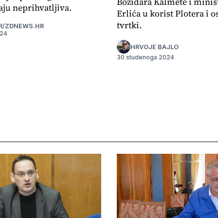
Božidara Kalmete i minis
ju neprihvatljiva.
Erlića u korist Plotera i o
tvrtki.
R/ZDNEWS.HR
024
HRVOJE BAJLO
30 studenoga 2024