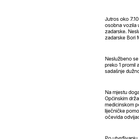
Jutros oko 7.10
osobna vozila u
zadarske. Neslu
zadarske Bori 
Neslužbeno se t
preko 1 promil 
sadašnje dužnos
Na mjestu događ
Općinskim držav
medicinskom po
liječničke pomo
očevida odvijao
Po utvrđivanju 