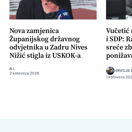
Nova zamjenica
Vučetić
Županijskog državnog
i SDP: R
odvjetnika u Zadru Nives
sreće zb
Nižić stigla iz USKOK-a
ponižav
R.I.
HRVOJE 
2 kolovoza 2026
1 kolovoza 20