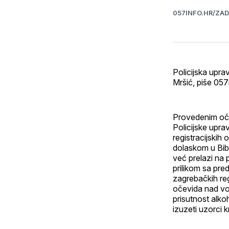
057INFO.HR/ZA
Policijska upra
Mršić, piše 057
Provedenim oče
Policijske upr
registracijski
dolaskom u Bibi
već prelazi na
prilikom sa pre
zagrebačkih reg
očevida nad voz
prisutnost alko
izuzeti uzorci k