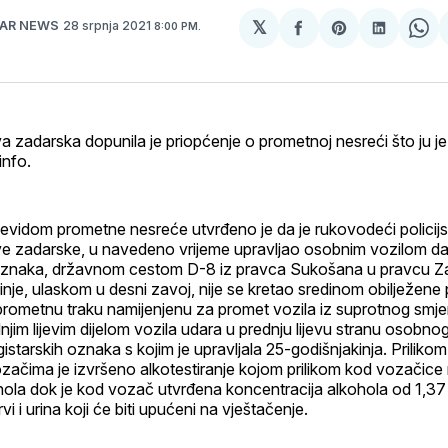
𝕏
28 srpnja 2021
DAR NEWS
8:00 PM.
podijeli
Share
podijeli
Sh
na
on
na
on
svoj
Pinterest
svoj
Wh
Facebook
LinkedI
profil
va zadarska dopunila je priopćenje o prometnoj nesreći što ju j
info.
vidom prometne nesreće utvrđeno je da je rukovodeći policijsk
ave zadarske, u navedeno vrijeme upravljao osobnim vozilom da
h oznaka, državnom cestom D-8 iz pravca Sukošana u pravcu Z
nje, ulaskom u desni zavoj, nije se kretao sredinom obilježene
 prometnu traku namijenjenu za promet vozila iz suprotnog smj
dnjim lijevim dijelom vozila udara u prednju lijevu stranu osobn
istarskih oznaka s kojim je upravljala 25-godišnjakinja. Prilikom
ačima je izvršeno alkotestiranje kojom prilikom kod vozačice 
hola dok je kod vozač utvrđena koncentracija alkohola od 1,37
rvi i urina koji će biti upućeni na vještačenje.