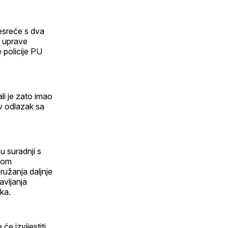
nesreće s dva
e uprave
 policije PU
li je zato imao
ev odlazak sa
u suradnji s
tnom
užanja daljnje
avljanja
ka.
e izvijestiti