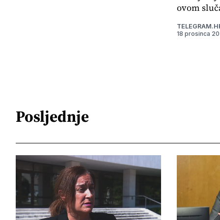
ovom sluča
TELEGRAM.H
18 prosinca 2
Posljednje