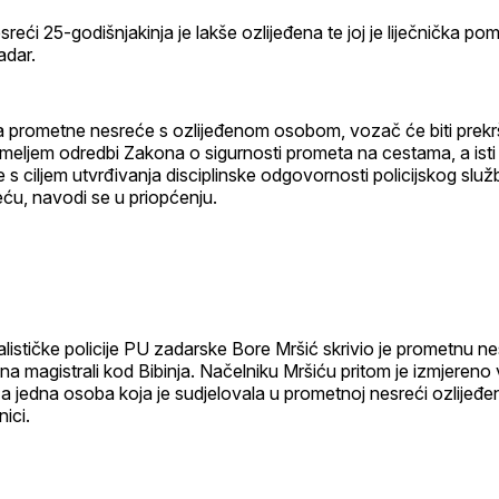
reći 25-godišnjakinja je lakše ozlijeđena te joj je liječnička p
adar.
a prometne nesreće s ozlijeđenom osobom, vozač će biti prekr
meljem odredbi Zakona o sigurnosti prometa na cestama, a isti
je s ciljem utvrđivanja disciplinske odgovornosti policijskog slu
ću, navodi se u priopćenju.
alističke policije PU zadarske Bore Mršić skrivio je prometnu n
 na magistrali kod Bibinja. Načelniku Mršiću pritom je izmjereno 
, a jedna osoba koja je sudjelovala u prometnoj nesreći ozlijeđen
ici.