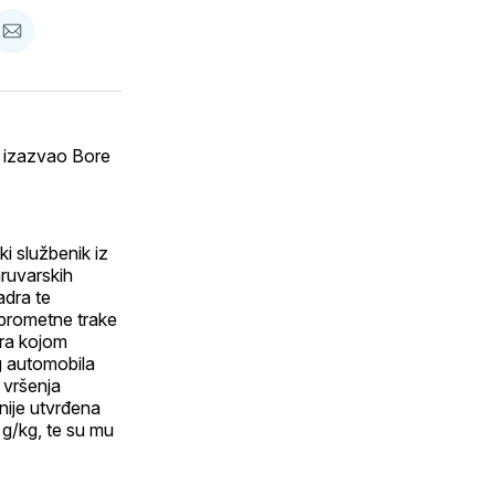
are
podijeli
putem
atsApp
E-
n
maila
e izazvao Bore
i službenik iz
ruvarskih
adra te
 prometne trake
era kojom
og automobila
 vršenja
nije utvrđena
 g/kg, te su mu