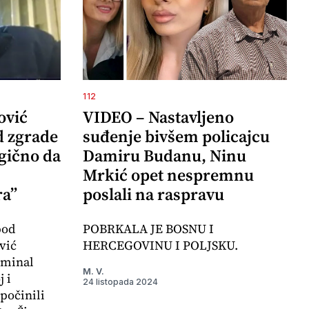
112
ović
VIDEO – Nastavljeno
d zgrade
suđenje bivšem policajcu
agično da
Damiru Budanu, Ninu
Mrkić opet nespremnu
ra”
poslali na raspravu
pod
POBRKALA JE BOSNU I
vić
HERCEGOVINU I POLJSKU.
iminal
M. V.
 i
24 listopada 2024
počinili