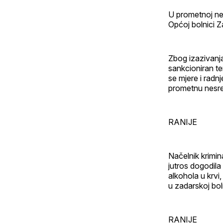
U prometnoj nes
Općoj bolnici Z
Zbog izazivanj
sankcioniran te
se mjere i radn
prometnu nesre
RANIJE
Načelnik krimin
jutros dogodila
alkohola u krvi
u zadarskoj boln
RANIJE