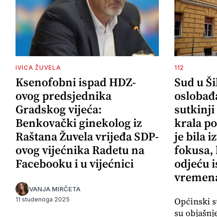
IVICA ŽUVELA
112
Ksenofobni ispad HDZ-
Sud u Š
ovog predsjednika
oslobađ
Gradskog vijeća:
sutkinji
Benkovački ginekolog iz
krala po
Raštana Žuvela vrijeđa SDP-
je bila 
ovog vijećnika Radetu na
fokusa,
Facebooku i u vijećnici
odjeću i
vremena
VANJA MIRČETA
Općinski s
11 studenoga 2025
su objašnj