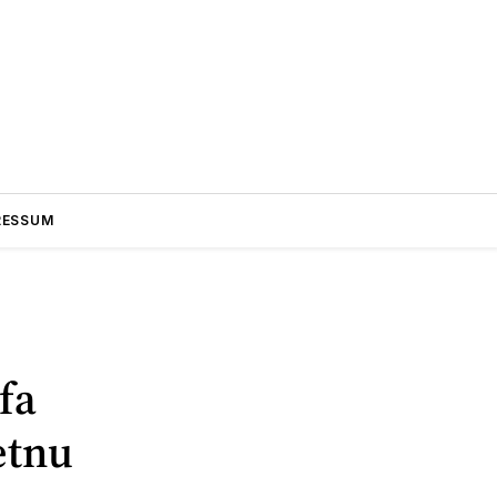
RESSUM
fa
etnu