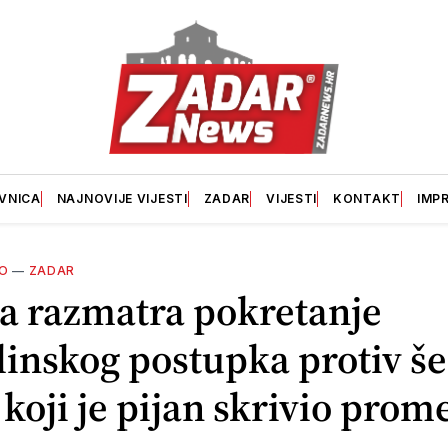
VNICA
NAJNOVIJE VIJESTI
ZADAR
VIJESTI
KONTAKT
IMP
O
—
ZADAR
ja razmatra pokretanje
linskog postupka protiv še
koji je pijan skrivio prom