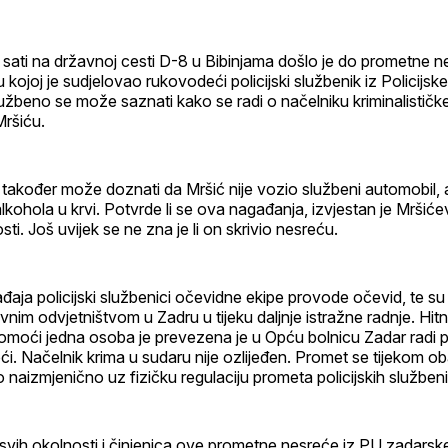
 sati na državnoj cesti D-8 u Bibinjama došlo je do prometne 
 kojoj je sudjelovao rukovodeći policijski službenik iz Policijsk
žbeno se može saznati kako se radi o načelniku kriminalističke
Mršiću.
akođer može doznati da Mršić nije vozio službeni automobil, a
alkohola u krvi. Potvrde li se ova nagađanja, izvjestan je Mršić
ti. Još uvijek se ne zna je li on skrivio nesreću.
aja policijski službenici očevidne ekipe provode očevid, te su 
nim odvjetništvom u Zadru u tijeku daljnje istražne radnje. Hi
moći jedna osoba je prevezena je u Opću bolnicu Zadar radi pr
ći. Načelnik krima u sudaru nije ozlijeđen. Promet se tijekom ob
 naizmjenično uz fizičku regulaciju prometa policijskih službeni
svih okolnosti i činjenica ove prometne nesreće iz PU zadarske ć