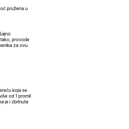
omoć pružena u
šajno
 tako, provode
žbenika za ovu
esreću koja se
više od 1 promil
a je i zbrinuta