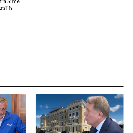
tra Šime
stalih