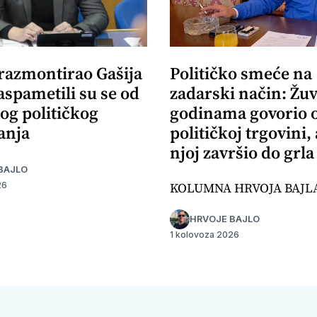
 razmontirao Gašija
Političko smeće na
aspametili su se od
zadarski način: Žuv
og političkog
godinama govorio 
anja
političkoj trgovini,
njoj završio do grla
BAJLO
KOLUMNA HRVOJA BAJL
26
HRVOJE BAJLO
1 kolovoza 2026