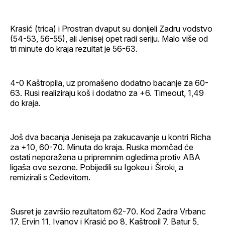
Krasić (trica) i Prostran dvaput su donijeli Zadru vodstvo
(54-53, 56-55), ali Jenisej opet radi seriju. Malo više od
tri minute do kraja rezultat je 56-63.
4-0 Kaštropila, uz promašeno dodatno bacanje za 60-
63. Rusi realiziraju koš i dodatno za +6. Timeout, 1,49
do kraja.
Još dva bacanja Jeniseja pa zakucavanje u kontri Richa
za +10, 60-70. Minuta do kraja. Ruska momčad će
ostati neporažena u pripremnim ogledima protiv ABA
ligaša ove sezone. Pobijedili su Igokeu i Široki, a
remizirali s Cedevitom.
Susret je završio rezultatom 62-70. Kod Zadra Vrbanc
17, Ervin 11, Ivanov i Krasić po 8, Kaštropil 7, Batur 5,