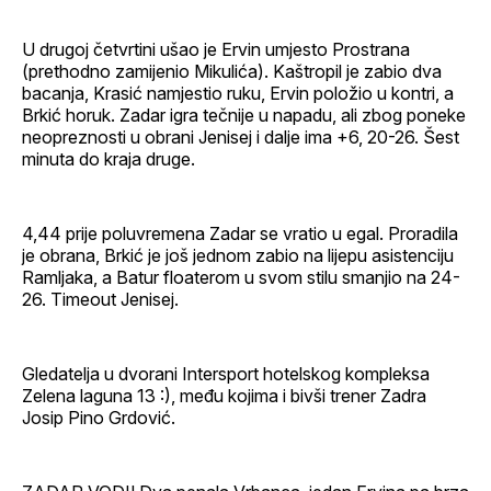
U drugoj četvrtini ušao je Ervin umjesto Prostrana
(prethodno zamijenio Mikulića). Kaštropil je zabio dva
bacanja, Krasić namjestio ruku, Ervin položio u kontri, a
Brkić horuk. Zadar igra tečnije u napadu, ali zbog poneke
neopreznosti u obrani Jenisej i dalje ima +6, 20-26. Šest
minuta do kraja druge.
4,44 prije poluvremena Zadar se vratio u egal. Proradila
je obrana, Brkić je još jednom zabio na lijepu asistenciju
Ramljaka, a Batur floaterom u svom stilu smanjio na 24-
26. Timeout Jenisej.
Gledatelja u dvorani Intersport hotelskog kompleksa
Zelena laguna 13 :), među kojima i bivši trener Zadra
Josip Pino Grdović.