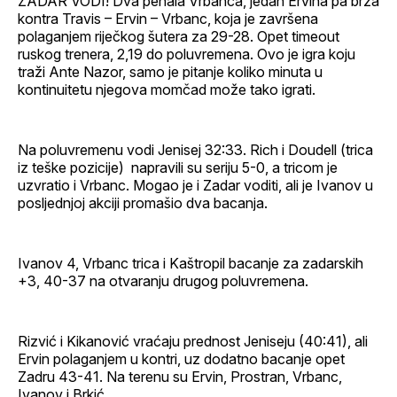
ZADAR VODI! Dva penala Vrbanca, jedan Ervina pa brza
kontra Travis – Ervin – Vrbanc, koja je završena
polaganjem riječkog šutera za 29-28. Opet timeout
ruskog trenera, 2,19 do poluvremena. Ovo je igra koju
traži Ante Nazor, samo je pitanje koliko minuta u
kontinuitetu njegova momčad može tako igrati.
Na poluvremenu vodi Jenisej 32:33. Rich i Doudell (trica
iz teške pozicije) napravili su seriju 5-0, a tricom je
uzvratio i Vrbanc. Mogao je i Zadar voditi, ali je Ivanov u
posljednjoj akciji promašio dva bacanja.
Ivanov 4, Vrbanc trica i Kaštropil bacanje za zadarskih
+3, 40-37 na otvaranju drugog poluvremena.
Rizvić i Kikanović vraćaju prednost Jeniseju (40:41), ali
Ervin polaganjem u kontri, uz dodatno bacanje opet
Zadru 43-41. Na terenu su Ervin, Prostran, Vrbanc,
Ivanov i Brkić.