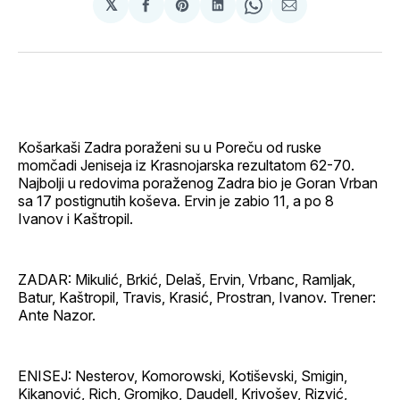
𝕏
podijeli
Share
podijeli
Share
podijeli
na
on
na
on
putem
svoj
Pinterest
svoj
WhatsApp
E-
Facebook
LinkedIn
maila
profil
Košarkaši Zadra poraženi su u Poreču od ruske
momčadi Jeniseja iz Krasnojarska rezultatom 62-70.
Najbolji u redovima poraženog Zadra bio je Goran Vrban
sa 17 postignutih koševa. Ervin je zabio 11, a po 8
Ivanov i Kaštropil.
ZADAR: Mikulić, Brkić, Delaš, Ervin, Vrbanc, Ramljak,
Batur, Kaštropil, Travis, Krasić, Prostran, Ivanov. Trener:
Ante Nazor.
ENISEJ: Nesterov, Komorowski, Kotiševski, Smigin,
Kikanović, Rich, Gromjko, Daudell, Krivošev, Rizvić,