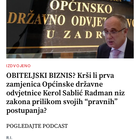
IZDVOJENO
OBITELJSKI BIZNIS? Krši li prva
zamjenica Općinske državne
odvjetnice Kerol Sablić Radman niz
zakona prilikom svojih “pravnih”
postupanja?
POGLEDAJTE PODCAST
R.I.