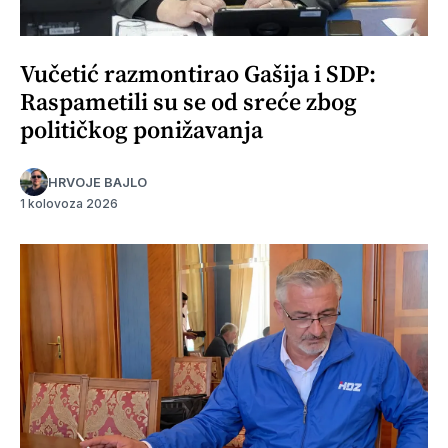
Vučetić razmontirao Gašija i SDP:
Raspametili su se od sreće zbog
političkog ponižavanja
HRVOJE BAJLO
1 kolovoza 2026