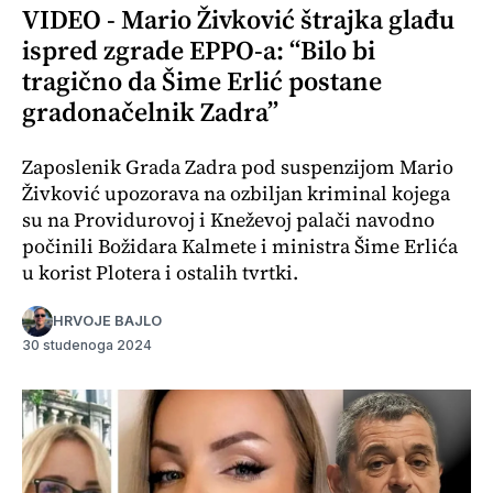
VIDEO - Mario Živković štrajka glađu
ispred zgrade EPPO-a: “Bilo bi
tragično da Šime Erlić postane
gradonačelnik Zadra”
Zaposlenik Grada Zadra pod suspenzijom Mario
Živković upozorava na ozbiljan kriminal kojega
su na Providurovoj i Kneževoj palači navodno
počinili Božidara Kalmete i ministra Šime Erlića
u korist Plotera i ostalih tvrtki.
HRVOJE BAJLO
30 studenoga 2024