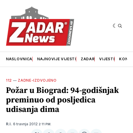
NASLOVNICA
NAJNOVIJE VIJESTI
ZADAR
VIJESTI
KONT
112
—
ZADNE-IZDVOJENO
Požar u Biograd: 94-godišnjak
preminuo od posljedica
udisanja dima
6 travnja 2012
R.I.
2:11 PM.