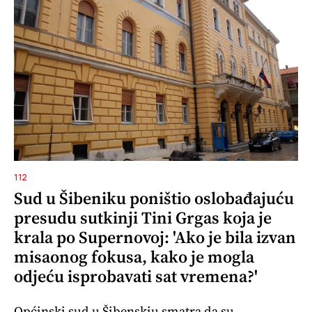
112
Sud u Šibeniku poništio oslobađajuću
presudu sutkinji Tini Grgas koja je
krala po Supernovoj: 'Ako je bila izvan
misaonog fokusa, kako je mogla
odjeću isprobavati sat vremena?'
Općinski sud u Šibenskiu smatra da su