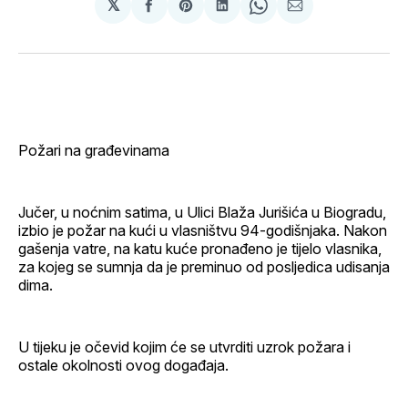
𝕏
podijeli
Share
podijeli
Share
podijeli
na
on
na
on
putem
svoj
Pinterest
svoj
WhatsApp
E-
Facebook
LinkedIn
maila
profil
Požari na građevinama
Jučer, u noćnim satima, u Ulici Blaža Jurišića u Biogradu,
izbio je požar na kući u vlasništvu 94-godišnjaka. Nakon
gašenja vatre, na katu kuće pronađeno je tijelo vlasnika,
za kojeg se sumnja da je preminuo od posljedica udisanja
dima.
U tijeku je očevid kojim će se utvrditi uzrok požara i
ostale okolnosti ovog događaja.