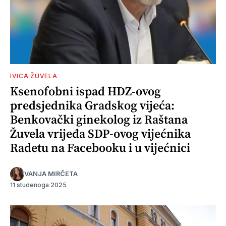
IVICA ŽUVELA
Ksenofobni ispad HDZ-ovog
predsjednika Gradskog vijeća:
Benkovački ginekolog iz Raštana
Žuvela vrijeđa SDP-ovog vijećnika
Radetu na Facebooku i u vijećnici
VANJA MIRČETA
11 studenoga 2025