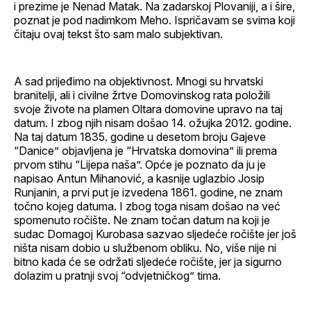
i prezime je Nenad Matak. Na zadarskoj Plovaniji, a i šire,
poznat je pod nadimkom Meho. Ispričavam se svima koji
čitaju ovaj tekst što sam malo subjektivan.
A sad prijeđimo na objektivnost. Mnogi su hrvatski
branitelji, ali i civilne žrtve Domovinskog rata položili
svoje živote na plamen Oltara domovine upravo na taj
datum. I zbog njih nisam došao 14. ožujka 2012. godine.
Na taj datum 1835. godine u desetom broju Gajeve
“Danice” objavljena je “Hrvatska domovina” ili prema
prvom stihu “Lijepa naša”. Opće je poznato da ju je
napisao Antun Mihanović, a kasnije uglazbio Josip
Runjanin, a prvi put je izvedena 1861. godine, ne znam
točno kojeg datuma. I zbog toga nisam došao na već
spomenuto ročište. Ne znam točan datum na koji je
sudac Domagoj Kurobasa sazvao sljedeće ročište jer još
ništa nisam dobio u službenom obliku. No, više nije ni
bitno kada će se održati sljedeće ročište, jer ja sigurno
dolazim u pratnji svoj “odvjetničkog” tima.