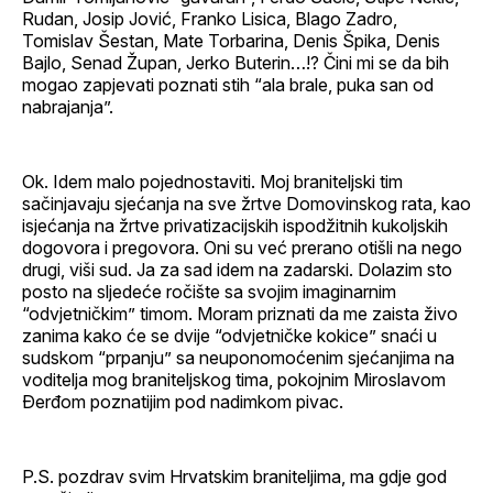
Rudan, Josip Jović, Franko Lisica, Blago Zadro,
Tomislav Šestan, Mate Torbarina, Denis Špika, Denis
Bajlo, Senad Župan, Jerko Buterin…!? Čini mi se da bih
mogao zapjevati poznati stih “ala brale, puka san od
nabrajanja”.
Ok. Idem malo pojednostaviti. Moj braniteljski tim
sačinjavaju sjećanja na sve žrtve Domovinskog rata, kao
isjećanja na žrtve privatizacijskih ispodžitnih kukoljskih
dogovora i pregovora. Oni su već prerano otišli na nego
drugi, viši sud. Ja za sad idem na zadarski. Dolazim sto
posto na sljedeće ročište sa svojim imaginarnim
“odvjetničkim” timom. Moram priznati da me zaista živo
zanima kako će se dvije “odvjetničke kokice” snaći u
sudskom “prpanju” sa neuponomoćenim sjećanjima na
voditelja mog braniteljskog tima, pokojnim Miroslavom
Đerđom poznatijim pod nadimkom pivac.
P.S. pozdrav svim Hrvatskim braniteljima, ma gdje god