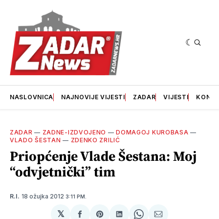
NASLOVNICA
NAJNOVIJE VIJESTI
ZADAR
VIJESTI
KONT
ZADAR
—
ZADNE-IZDVOJENO
—
DOMAGOJ KUROBASA
—
VLADO ŠESTAN
—
ZDENKO ZRILIĆ
Priopćenje Vlade Šestana: Moj
“odvjetnički” tim
18 ožujka 2012
R.I.
3:11 PM.
𝕏
podijeli
Share
podijeli
Share
podijeli