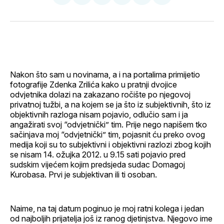
na
on
na
on
putem
svoj
Pinterest
svoj
WhatsApp
E-
Facebook
LinkedIn
maila
profil
Nakon što sam u novinama, a i na portalima primijetio
fotografije Zdenka Zrilića kako u pratnji dvojice
odvjetnika dolazi na zakazano ročište po njegovoj
privatnoj tužbi, a na kojem se ja što iz subjektivnih, što iz
objektivnih razloga nisam pojavio, odlučio sam i ja
angažirati svoj “odvjetnički” tim. Prije nego napišem tko
sačinjava moj “odvjetnički” tim, pojasnit ću preko ovog
medija koji su to subjektivni i objektivni razlozi zbog kojih
se nisam 14. ožujka 2012. u 9.15 sati pojavio pred
sudskim vijećem kojim predsjeda sudac Domagoj
Kurobasa. Prvi je subjektivan ili ti osoban.
Naime, na taj datum poginuo je moj ratni kolega i jedan
od najboljih prijatelja još iz ranog djetinjstva. Njegovo ime