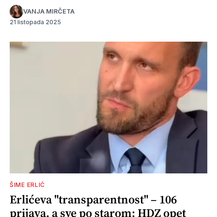
VANJA MIRČETA
21 listopada 2025
ŠIME ERLIĆ
Erlićeva "transparentnost" – 106
prijava, a sve po starom: HDZ opet