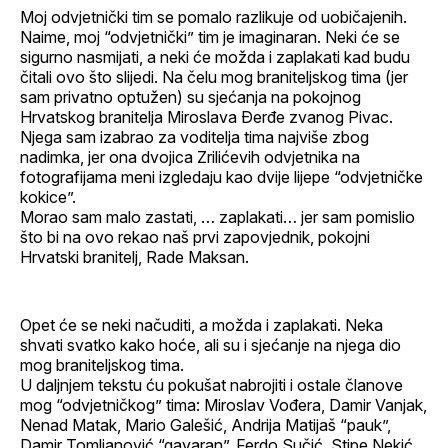
Moj odvjetnički tim se pomalo razlikuje od uobičajenih.
Naime, moj “odvjetnički” tim je imaginaran. Neki će se
sigurno nasmijati, a neki će možda i zaplakati kad budu
čitali ovo što slijedi. Na čelu mog braniteljskog tima (jer
sam privatno optužen) su sjećanja na pokojnog
Hrvatskog branitelja Miroslava Đerđe zvanog Pivac.
Njega sam izabrao za voditelja tima najviše zbog
nadimka, jer ona dvojica Zrilićevih odvjetnika na
fotografijama meni izgledaju kao dvije lijepe “odvjetničke
kokice”.
Morao sam malo zastati, … zaplakati… jer sam pomislio
što bi na ovo rekao naš prvi zapovjednik, pokojni
Hrvatski branitelj, Rade Maksan.
Opet će se neki načuditi, a možda i zaplakati. Neka
shvati svatko kako hoće, ali su i sjećanje na njega dio
mog braniteljskog tima.
U daljnjem tekstu ću pokušat nabrojiti i ostale članove
mog “odvjetničkog” tima: Miroslav Vođera, Damir Vanjak,
Nenad Matak, Mario Galešić, Andrija Matijaš “pauk”,
Damir Tomljanović “gavaran”, Ferdo Sučić, Stipe Nekić,