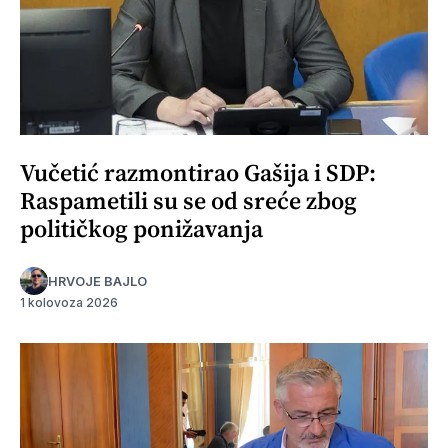
Vučetić razmontirao Gašija i SDP:
Raspametili su se od sreće zbog
političkog ponižavanja
HRVOJE BAJLO
1 kolovoza 2026