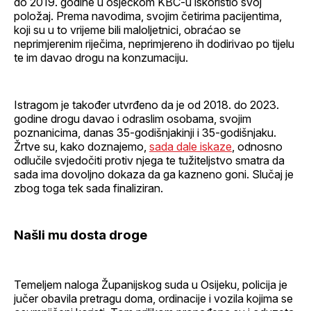
do 2019. godine u osječkom KBC-u iskoristio svoj
položaj. Prema navodima, svojim četirima pacijentima,
koji su u to vrijeme bili maloljetnici, obraćao se
neprimjerenim riječima, neprimjereno ih dodirivao po tijelu
te im davao drogu na konzumaciju.
Istragom je također utvrđeno da je od 2018. do 2023.
godine drogu davao i odraslim osobama, svojim
poznanicima, danas 35-godišnjakinji i 35-godišnjaku.
Žrtve su, kako doznajemo,
sada dale iskaze
, odnosno
odlučile svjedočiti protiv njega te tužiteljstvo smatra da
sada ima dovoljno dokaza da ga kazneno goni. Slučaj je
zbog toga tek sada finaliziran.
Našli mu dosta droge
Temeljem naloga Županijskog suda u Osijeku, policija je
jučer obavila pretragu doma, ordinacije i vozila kojima se