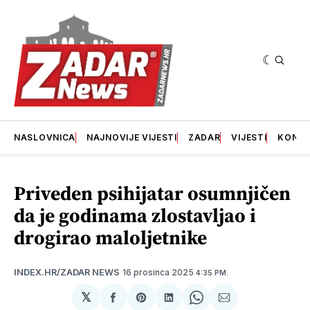
NASLOVNICA
NAJNOVIJE VIJESTI
ZADAR
VIJESTI
KONT
Priveden psihijatar osumnjičen
da je godinama zlostavljao i
drogirao maloljetnike
16 prosinca 2025
INDEX.HR/ZADAR NEWS
4:35 PM.
𝕏
podijeli
Share
podijeli
Share
podijeli