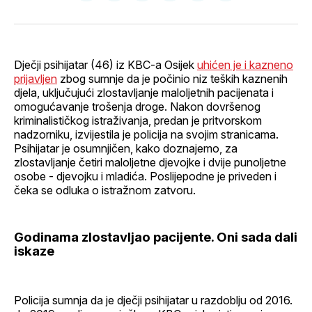
na
on
na
on
putem
svoj
Pinterest
svoj
WhatsApp
E-
Facebook
LinkedIn
maila
profil
Dječji psihijatar (46) iz KBC-a Osijek
uhićen je i kazneno
prijavljen
zbog sumnje da je počinio niz teških kaznenih
djela, uključujući zlostavljanje maloljetnih pacijenata i
omogućavanje trošenja droge. Nakon dovršenog
kriminalističkog istraživanja, predan je pritvorskom
nadzorniku, izvijestila je policija na svojim stranicama.
Psihijatar je osumnjičen, kako doznajemo, za
zlostavljanje četiri maloljetne djevojke i dvije punoljetne
osobe - djevojku i mladića. Poslijepodne je priveden i
čeka se odluka o istražnom zatvoru.
Godinama zlostavljao pacijente. Oni sada dali
iskaze
Policija sumnja da je dječji psihijatar u razdoblju od 2016.