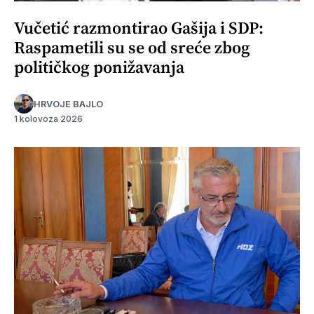
Vučetić razmontirao Gašija i SDP:
Raspametili su se od sreće zbog
političkog ponižavanja
HRVOJE BAJLO
1 kolovoza 2026