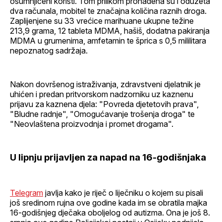
osumnjičeni koristi. Tom prilikom pronađena su i oduzeta
dva računala, mobitel te značajna količina raznih droga.
Zaplijenjene su 33 vrećice marihuane ukupne težine
213,9 grama, 12 tableta MDMA, hašiš, dodatna pakiranja
MDMA u grumenima, amfetamin te šprica s 0,5 mililitara
nepoznatog sadržaja.
Nakon dovršenog istraživanja, zdravstveni djelatnik je
uhićen i predan pritvorskom nadzorniku uz kaznenu
prijavu za kaznena djela: "Povreda djetetovih prava",
"Bludne radnje", "Omogućavanje trošenja droga" te
"Neovlaštena proizvodnja i promet drogama".
U lipnju prijavljen za napad na 16-godišnjaka
Telegram
javlja kako je riječ o liječniku o kojem su pisali
još sredinom rujna ove godine kada im se obratila majka
16-godišnjeg dječaka oboljelog od autizma. Ona je još 8.