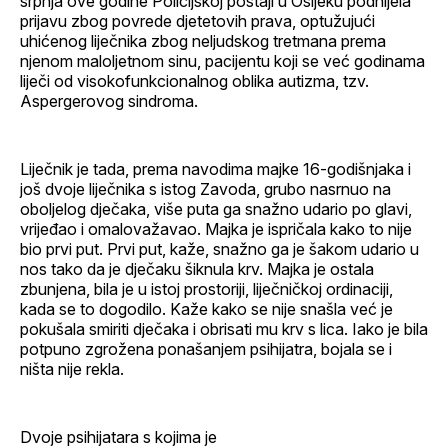
srpnja ove godine Policijskoj postaji u Osijeku podnijela
prijavu zbog povrede djetetovih prava, optužujući
uhićenog liječnika zbog neljudskog tretmana prema
njenom maloljetnom sinu, pacijentu koji se već godinama
liječi od visokofunkcionalnog oblika autizma, tzv.
Aspergerovog sindroma.
Liječnik je tada, prema navodima majke 16-godišnjaka i
još dvoje liječnika s istog Zavoda, grubo nasrnuo na
oboljelog dječaka, više puta ga snažno udario po glavi,
vrijeđao i omalovažavao. Majka je ispričala kako to nije
bio prvi put. Prvi put, kaže, snažno ga je šakom udario u
nos tako da je dječaku šiknula krv. Majka je ostala
zbunjena, bila je u istoj prostoriji, liječničkoj ordinaciji,
kada se to dogodilo. Kaže kako se nije snašla već je
pokušala smiriti dječaka i obrisati mu krv s lica. Iako je bila
potpuno zgrožena ponašanjem psihijatra, bojala se i
ništa nije rekla.
Dvoje psihijatara s kojima je