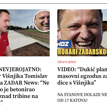
IZDVOJENO
 NEVJEROJATNO:
VIDEO: “Dukić plan
r Višnjika Tomislav
masovni egzodus z
za ZADAR News: “Ne
dice s Višnjika”
o je betonirao
NA STANOVE DOLAZE N
znad tribine na
OD 17 KATOVA?
u”