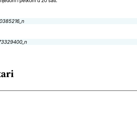
rijedom i petkom u 20 sati.
ari