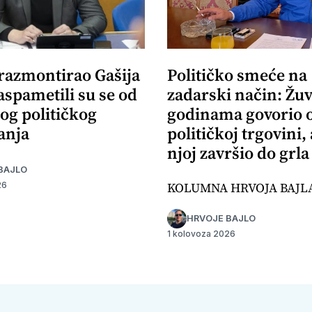
 razmontirao Gašija
Političko smeće na
aspametili su se od
zadarski način: Žuv
og političkog
godinama govorio 
anja
političkoj trgovini,
njoj završio do grla
BAJLO
KOLUMNA HRVOJA BAJL
26
HRVOJE BAJLO
1 kolovoza 2026