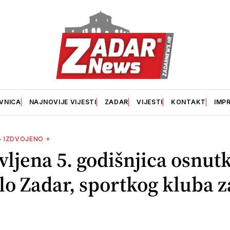
VNICA
NAJNOVIJE VIJESTI
ZADAR
VIJESTI
KONTAKT
IMP
—
IZDVOJENO +
vljena 5. godišnjica osnu
ilo Zadar, sportkog kluba z