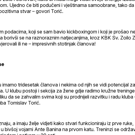
om. Ujedno će biti podučeni i vještinama samoobrane, tako da j
ozitivna stvar – govori Torić.
m podacima, koji se sam bavio kickboxingom i koji je prošao ne
va borivši se na raznoraznim natjecanjima, kroz KBK Sv. Zoilo Z
jerovali ili ne – impresivnih stotinjak članova!
ne
 imamo tridesetak članova i nekima od njih se vidi potencijal za
ja. U klubu postoji i sekcija za žene gdje radimo kružne trening
liku da se zahvalim svima koji su prodnijeli razvitku i radu klub
uba Tomislav Torić.
naju, a imaju želje vidjeti kako stvari funkcioniraju iz prve ruke
 u bivšoj vojarni Ante Banina na prvom katu. Treninzi se održa