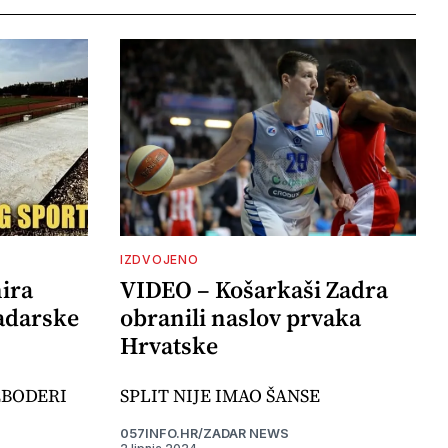
IZDVOJENO
ira
VIDEO – Košarkaši Zadra
adarske
obranili naslov prvaka
Hrvatske
EBODERI
SPLIT NIJE IMAO ŠANSE
057INFO.HR/ZADAR NEWS