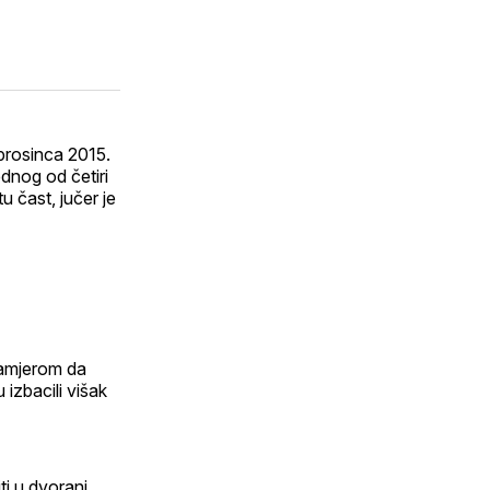
 prosinca 2015.
dnog od četiri
u čast, jučer je
namjerom da
izbacili višak
ti u dvorani