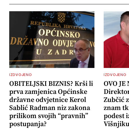
IZDVOJENO
IZDVOJENO
OBITELJSKI BIZNIS? Krši li
OVO JE
prva zamjenica Općinske
Direkto
državne odvjetnice Kerol
Zubčić 
Sablić Radman niz zakona
znam tk
prilikom svojih “pravnih”
podest i
postupanja?
Višnjik