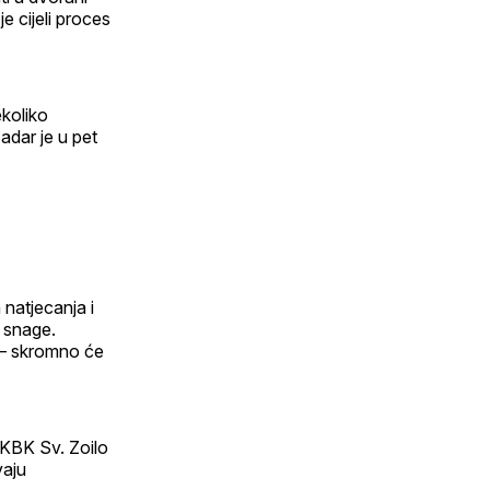
e cijeli proces
koliko
adar je u pet
 natjecanja i
e snage.
a – skromno će
, KBK Sv. Zoilo
vaju