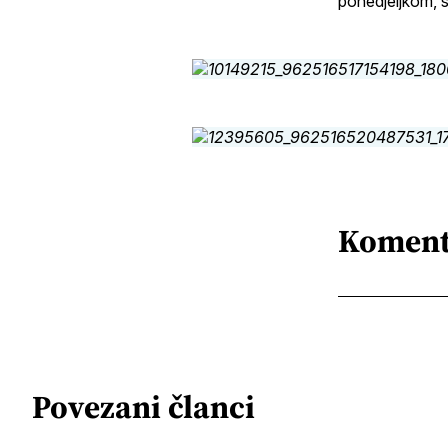
ponedjeljkom, s
Koment
Povezani članci