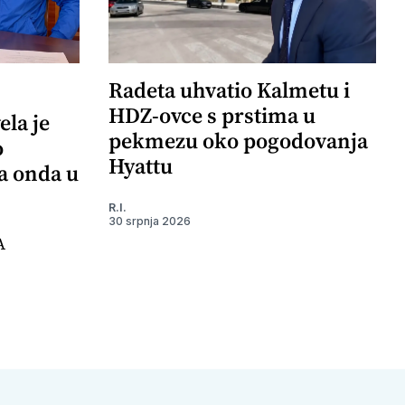
Radeta uhvatio Kalmetu i
HDZ-ovce s prstima u
ela je
pekmezu oko pogodovanja
o
Hyattu
 a onda u
R.I.
30 srpnja 2026
A