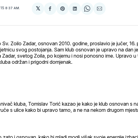
𝕏
015
8:37 AM.
podijeli
Share
podijeli
Share
podijeli
na
on
na
on
putem
svoj
Pinterest
svoj
WhatsApp
E-
Facebook
LinkedIn
maila
profil
 Sv. Zoilo Zadar, osnovan 2010. godine, proslavio je jučer, 16.
jetnicu svog postojanja. Sam klub osnovan je upravo na dan je
a Zadar, svetog Zoila, po kojemu i nosi ponosno ime. Upravo u t
kluba održan i prigodni domjenak.
snivač kluba, Tomislav Torić kazao je kako je klub osnovan s 
uče s ulice kako bi upravo tamo, a ne na nekom drugom mjestu 
o zato i osnovan, kako bi mladi mogli višak svoje energije izbaci