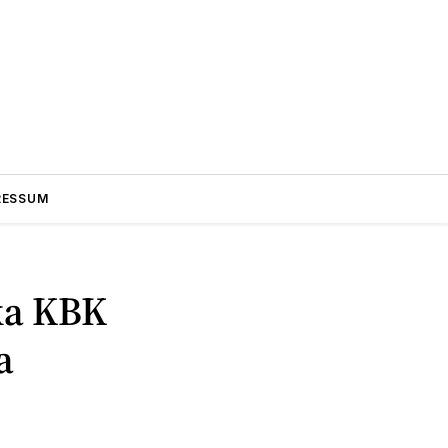
RESSUM
tka KBK
a