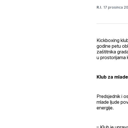
17 prosinca 2
R.I.
Kickboxing klub
godine petu obl
zaštitnika grad
u prostorijama 
Klub za mlade
Predsjednik i o
mlade ljude pov
energije.
– Klub je uprav