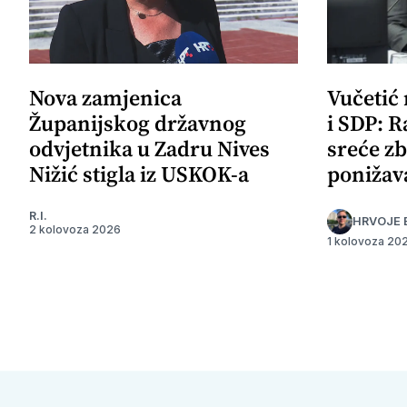
Nova zamjenica
Vučetić
Županijskog državnog
i SDP: R
odvjetnika u Zadru Nives
sreće zb
Nižić stigla iz USKOK-a
ponižav
R.I.
HRVOJE 
2 kolovoza 2026
1 kolovoza 20