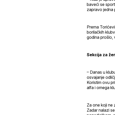
baveći se sport
zapravo jedna p
Prema Torićevi
borilačkih klub
godina prošlo, v
Sekcija za že
– Danas u klubu
osvajanje odlič
Koristim ovu pri
alfa i omega kl
Za one koji ne z
Zadar nalazi se