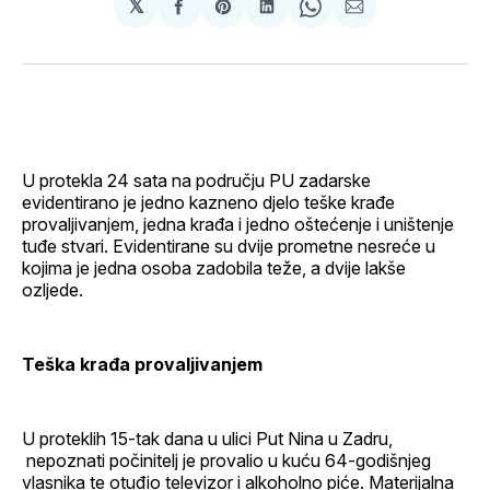
𝕏
podijeli
Share
podijeli
Share
podijeli
na
on
na
on
putem
svoj
Pinterest
svoj
WhatsApp
E-
Facebook
LinkedIn
maila
profil
U protekla 24 sata na području PU zadarske
evidentirano je jedno kazneno djelo teške krađe
provaljivanjem, jedna krađa i jedno oštećenje i uništenje
tuđe stvari. Evidentirane su dvije prometne nesreće u
kojima je jedna osoba zadobila teže, a dvije lakše
ozljede.
Teška krađa provaljivanjem
U proteklih 15-tak dana u ulici Put Nina u Zadru,
nepoznati počinitelj je provalio u kuću 64-godišnjeg
vlasnika te otuđio televizor i alkoholno piće. Materijalna