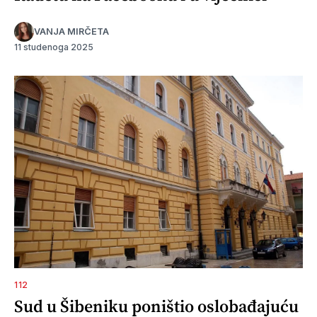
VANJA MIRČETA
11 studenoga 2025
112
Sud u Šibeniku poništio oslobađajuću