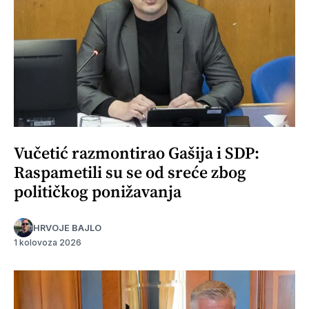
Vučetić razmontirao Gašija i SDP:
Raspametili su se od sreće zbog
političkog ponižavanja
HRVOJE BAJLO
1 kolovoza 2026