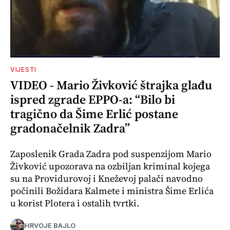
VIJESTI
VIDEO - Mario Živković štrajka glađu
ispred zgrade EPPO-a: “Bilo bi
tragično da Šime Erlić postane
gradonačelnik Zadra”
Zaposlenik Grada Zadra pod suspenzijom Mario
Živković upozorava na ozbiljan kriminal kojega
su na Providurovoj i Kneževoj palači navodno
počinili Božidara Kalmete i ministra Šime Erlića
u korist Plotera i ostalih tvrtki.
HRVOJE BAJLO