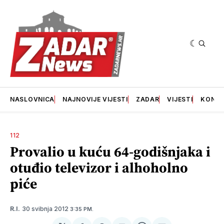
NASLOVNICA
NAJNOVIJE VIJESTI
ZADAR
VIJESTI
KONT
112
Provalio u kuću 64-godišnjaka i
otuđio televizor i alhoholno
piće
30 svibnja 2012
R.I.
3:35 PM.