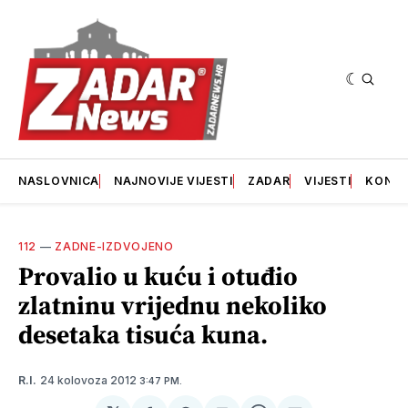
NASLOVNICA
NAJNOVIJE VIJESTI
ZADAR
VIJESTI
KONT
112
—
ZADNE-IZDVOJENO
Provalio u kuću i otuđio
zlatninu vrijednu nekoliko
desetaka tisuća kuna.
24 kolovoza 2012
R.I.
3:47 PM.