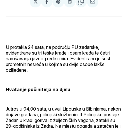
𝕏
podijeli
Share
podijeli
Share
podijeli
na
on
na
on
putem
svoj
Pinterest
svoj
WhatsApp
E-
Facebook
LinkedIn
maila
profil
U protekla 24 sata, na području PU zadarske,
evidentirane su tri teške krađe i osam krađa te četiri
narušavanja javnog reda i mira. Evidentirano je šest
prometnih nesreća u kojima su dvije osobe lakše
ozlijeđene.
Hvatanje počinitelja na djelu
Jutros u 04,00 sata, u uvali Lipouska u Bibinjama, nakon
dojave građana, policijski službenici II Policijske postaje
Zadar, u krađi goriva iz željezničkih vagona, zatekli su
29-godišnjaka iz Zadra. Na mjestu događaja zatečen je i