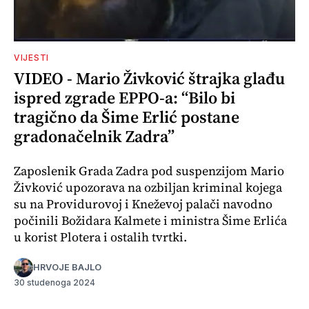
VIJESTI
VIDEO - Mario Živković štrajka glađu
ispred zgrade EPPO-a: “Bilo bi
tragično da Šime Erlić postane
gradonačelnik Zadra”
Zaposlenik Grada Zadra pod suspenzijom Mario
Živković upozorava na ozbiljan kriminal kojega
su na Providurovoj i Kneževoj palači navodno
počinili Božidara Kalmete i ministra Šime Erlića
u korist Plotera i ostalih tvrtki.
HRVOJE BAJLO
30 studenoga 2024