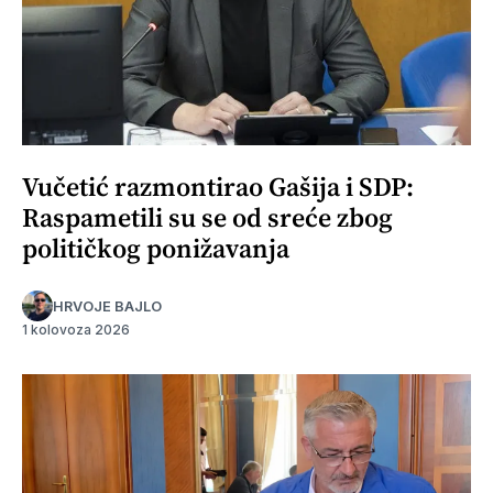
Vučetić razmontirao Gašija i SDP:
Raspametili su se od sreće zbog
političkog ponižavanja
HRVOJE BAJLO
1 kolovoza 2026