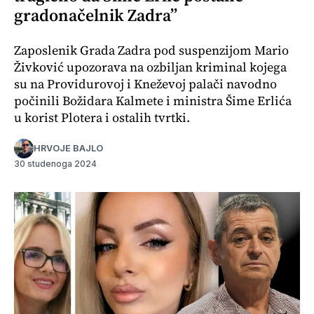
gradonačelnik Zadra”
Zaposlenik Grada Zadra pod suspenzijom Mario
Živković upozorava na ozbiljan kriminal kojega
su na Providurovoj i Kneževoj palači navodno
počinili Božidara Kalmete i ministra Šime Erlića
u korist Plotera i ostalih tvrtki.
HRVOJE BAJLO
30 studenoga 2024