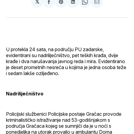
𝕏
podijeli
Share
podijeli
Share
podijeli
na
on
na
on
putem
svoj
Pinterest
svoj
WhatsApp
E-
Facebook
LinkedIn
maila
profil
U protekla 24 sata, na području PU zadarske,
evidentirani su nadriliječništvo, pet teških krađa, dvije
krađe i dva narušavanja javnog reda i mira. Evidentirano
je deset prometnih nesreća u kojima je jedna osoba teže
i sedam lakše ozlijeđeno.
Nadriliječništvo
Policijski službenici Policijske postaje Gračac provode
kriminalističko istraživanje nad 53-godišnjakom s
područja Gračaca kojeg se sumnjiči da je u noći s
ponedjeljka na utorak provalio u ambulantu Doma