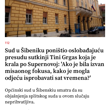
112
Sud u Šibeniku poništio oslobađajuću
presudu sutkinji Tini Grgas koja je
krala po Supernovoj: 'Ako je bila izvan
misaonog fokusa, kako je mogla
odjeću isprobavati sat vremena?'
Općinski sud u Šibenskiu smatra da su
objašnjenja splitskog suda u ovom slučaju
neprihvatljiva.