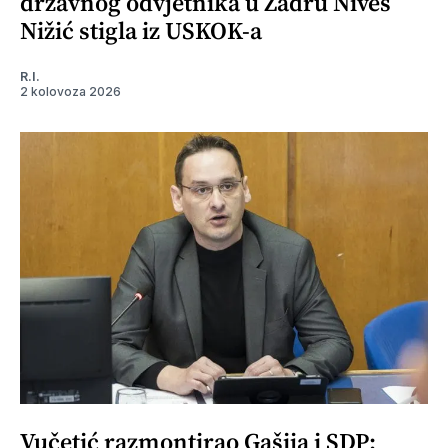
državnog odvjetnika u Zadru Nives
Nižić stigla iz USKOK-a
R.I.
2 kolovoza 2026
Vučetić razmontirao Gašija i SDP: