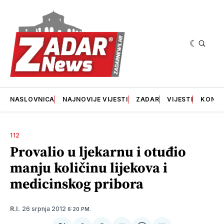
NASLOVNICA
NAJNOVIJE VIJESTI
ZADAR
VIJESTI
KONT
112
Provalio u ljekarnu i otuđio
manju količinu lijekova i
medicinskog pribora
26 srpnja 2012
R.I.
6:20 PM.