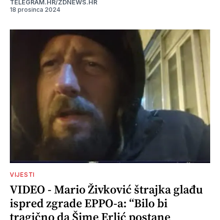
TELEGRAM.HR/ZDNEWS.HR
18 prosinca 2024
VIJESTI
VIDEO - Mario Živković štrajka glađu
ispred zgrade EPPO-a: “Bilo bi
tragično da Šime Erlić postane