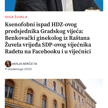
IVICA ŽUVELA
Ksenofobni ispad HDZ-ovog
predsjednika Gradskog vijeća:
Benkovački ginekolog iz Raštana
Žuvela vrijeđa SDP-ovog vijećnika
Radetu na Facebooku i u vijećnici
VANJA MIRČETA
11 studenoga 2025