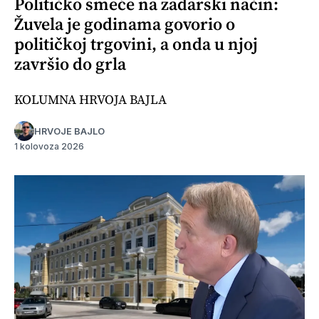
Političko smeće na zadarski način:
Žuvela je godinama govorio o
političkoj trgovini, a onda u njoj
završio do grla
KOLUMNA HRVOJA BAJLA
HRVOJE BAJLO
1 kolovoza 2026