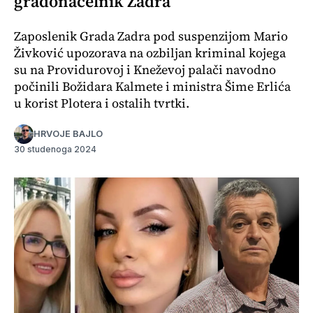
gradonačelnik Zadra”
Zaposlenik Grada Zadra pod suspenzijom Mario
Živković upozorava na ozbiljan kriminal kojega
su na Providurovoj i Kneževoj palači navodno
počinili Božidara Kalmete i ministra Šime Erlića
u korist Plotera i ostalih tvrtki.
HRVOJE BAJLO
30 studenoga 2024