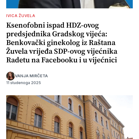
IVICA ŽUVELA
Ksenofobni ispad HDZ-ovog
predsjednika Gradskog vijeća:
Benkovački ginekolog iz Raštana
Žuvela vrijeđa SDP-ovog vijećnika
Radetu na Facebooku i u vijećnici
VANJA MIRČETA
11 studenoga 2025