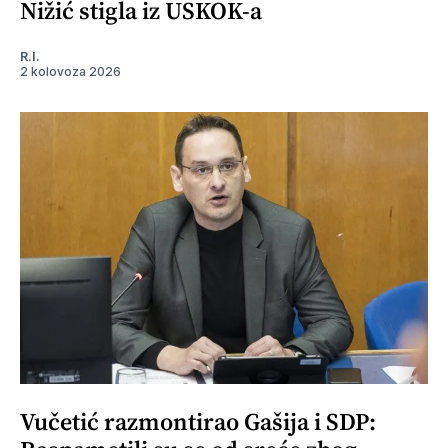
Nižić stigla iz USKOK-a
R.I.
2 kolovoza 2026
Vučetić razmontirao Gašija i SDP: