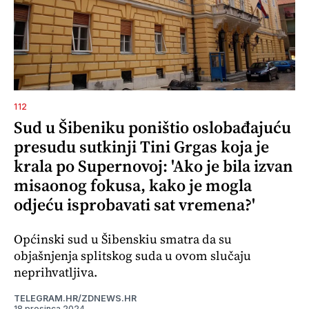
112
Sud u Šibeniku poništio oslobađajuću
presudu sutkinji Tini Grgas koja je
krala po Supernovoj: 'Ako je bila izvan
misaonog fokusa, kako je mogla
odjeću isprobavati sat vremena?'
Općinski sud u Šibenskiu smatra da su
objašnjenja splitskog suda u ovom slučaju
neprihvatljiva.
TELEGRAM.HR/ZDNEWS.HR
18 prosinca 2024