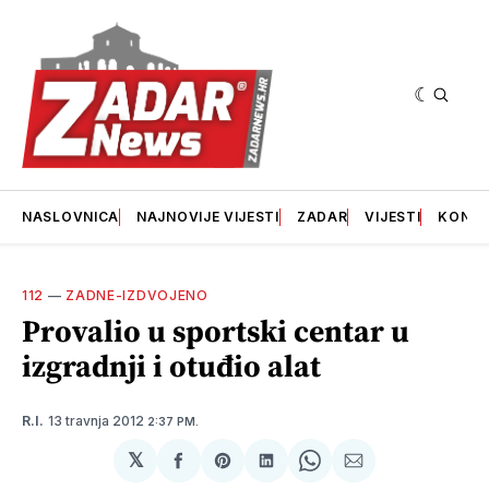
NASLOVNICA
NAJNOVIJE VIJESTI
ZADAR
VIJESTI
KONT
112
—
ZADNE-IZDVOJENO
Provalio u sportski centar u
izgradnji i otuđio alat
13 travnja 2012
R.I.
2:37 PM.
𝕏
podijeli
Share
podijeli
Share
podijeli
na
on
na
on
putem