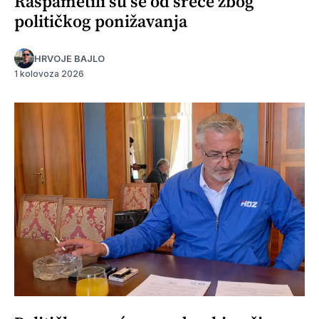
Raspametili su se od sreće zbog
političkog ponižavanja
HRVOJE BAJLO
1 kolovoza 2026