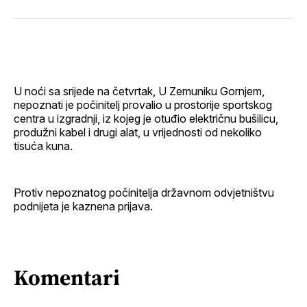
svoj
Pinterest
svoj
WhatsApp
E-
Facebook
LinkedIn
maila
profil
U noći sa srijede na četvrtak, U Zemuniku Gornjem,
nepoznati je počinitelj provalio u prostorije sportskog
centra u izgradnji, iz kojeg je otuđio električnu bušilicu,
produžni kabel i drugi alat, u vrijednosti od nekoliko
tisuća kuna.
Protiv nepoznatog počinitelja državnom odvjetništvu
podnijeta je kaznena prijava.
Komentari