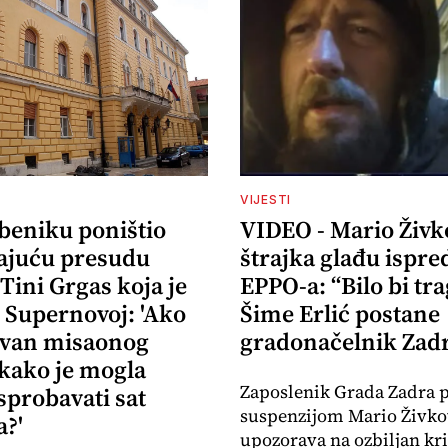
VIJESTI
ibeniku poništio
VIDEO - Mario Živk
ajuću presudu
štrajka glađu ispre
 Tini Grgas koja je
EPPO-a: “Bilo bi tr
 Supernovoj: 'Ako
Šime Erlić postane
izvan misaonog
gradonačelnik Zad
 kako je mogla
Zaposlenik Grada Zadra 
sprobavati sat
suspenzijom Mario Živko
?'
upozorava na ozbiljan kr