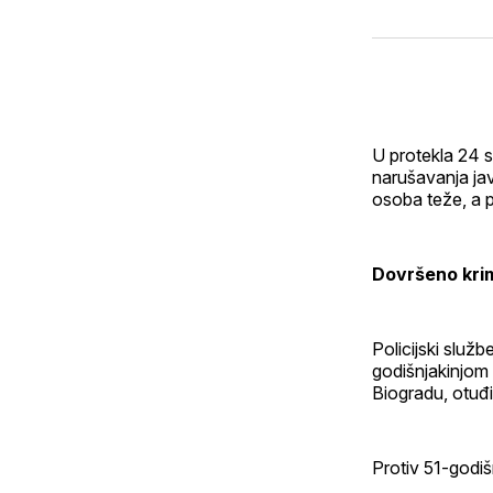
U protekla 24 s
narušavanja jav
osoba teže, a p
Dovršeno krim
Policijski služb
godišnjakinjom 
Biogradu, otuđi
Protiv 51-godiš