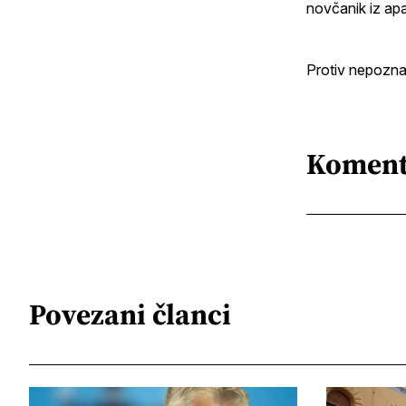
novčanik iz apa
Protiv nepoznat
Koment
Povezani članci