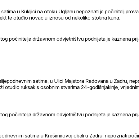
satima u Kukljici na otoku Ugljanu nepoznati je počinitelj prova
bjekt te otuđio novac u iznosu od nekoliko stotina kuna.
og počinitelja državnom odvjetništvu podnijeta je kaznena pri
slijepodnevnim satima, u Ulici Majstora Radovana u Zadru, nepo
laži otuđio ruksak s osobnim stvarima 24-godišnjakinje, vrijedni
og počinitelja državnom odvjetništvu podnijeta je kaznena pri
podnevnim satima u Krešimirovoj obali u Zadru, nepoznati počini