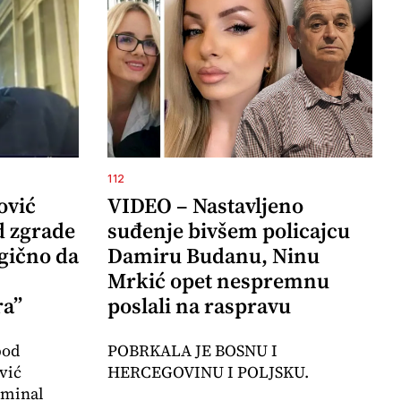
112
ović
VIDEO – Nastavljeno
d zgrade
suđenje bivšem policajcu
agično da
Damiru Budanu, Ninu
Mrkić opet nespremnu
ra”
poslali na raspravu
pod
POBRKALA JE BOSNU I
vić
HERCEGOVINU I POLJSKU.
iminal