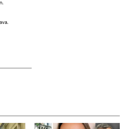
n.
java.