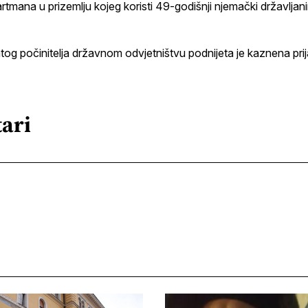
rtmana u prizemlju kojeg koristi 49-godišnji njemački državljani
og počinitelja državnom odvjetništvu podnijeta je kaznena pri
ari