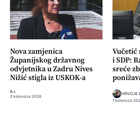
Nova zamjenica
Vučetić
Županijskog državnog
i SDP: R
odvjetnika u Zadru Nives
sreće zb
Nižić stigla iz USKOK-a
ponižav
R.I.
HRVOJE 
2 kolovoza 2026
1 kolovoza 20