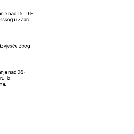
anje nad 15 i 16-
rinskog u Zadru,
 izvješće zbog
vanje nad 26-
ru, iz
na.