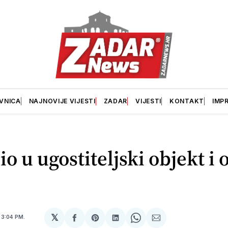
VNICA
NAJNOVIJE VIJESTI
ZADAR
VIJESTI
KONTAKT
IMP
io u ugostiteljski objekt i 
𝕏
2
3:04 PM.
podijeli
Share
podijeli
Share
podijeli