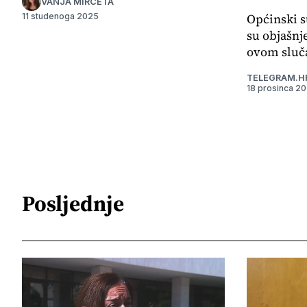
VANJA MIRČETA
Općinski s
11 studenoga 2025
su objašnj
ovom sluča
TELEGRAM.H
18 prosinca 2
Posljednje