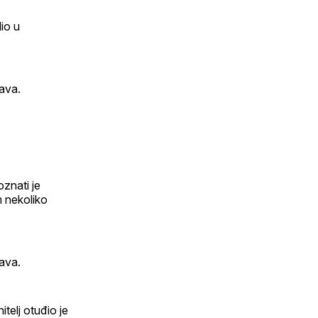
lio u
java.
znati je
m nekoliko
java.
telj otuđio je