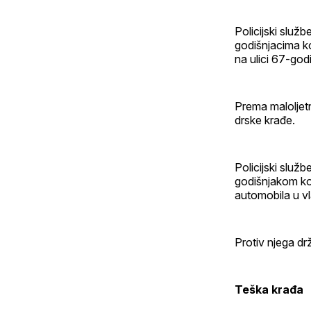
Policijski služb
godišnjacima ko
na ulici 67-godiš
Prema maloljet
drske krađe.
Policijski služb
godišnjakom koj
automobila u vl
Protiv njega dr
Teška krađa