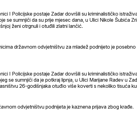
enici I Policijske postaje Zadar dovršili su kriminalističko istraživ
je se sumnjiči da su prije mjesec dana, u Ulici Nikole Šubića Z
njoj ženi otrgnuli i otuđili zlatni lančić.
nicima državnom odvjetništvu za mladež podnijeto je posebno
enici I Policijske postaje Zadar dovršili su kriminalističko istraži
eg se sumnjiči da je potkraj lipnja, u Ulici Marijane Radev u Zad
asništvu 26-godišnjaka otuđio više koverti s nekoliko tisuća ku
žavnom odvjetništvu podnijeta je kaznena prijava zbog krađe.