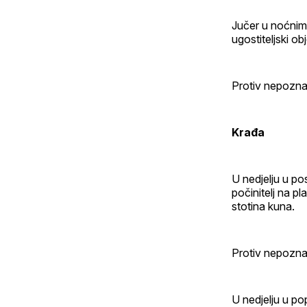
Jučer u noćnim 
ugostiteljski o
Protiv nepoznat
Krađa
U nedjelju u po
počinitelj na p
stotina kuna.
Protiv nepoznat
U nedjelju u po