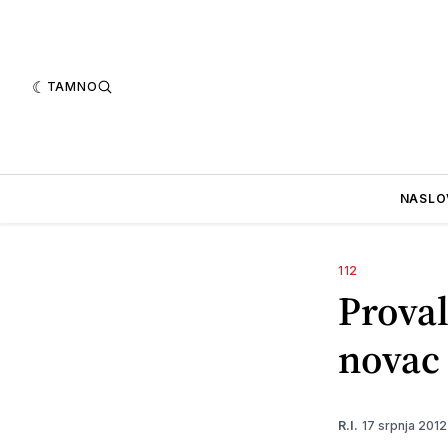
TAMNO
NASLO
112
Proval
novac
17 srpnja 201
R.I.