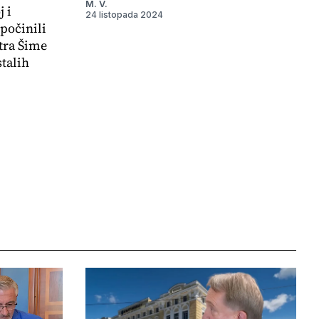
M. V.
 i
24 listopada 2024
počinili
tra Šime
stalih