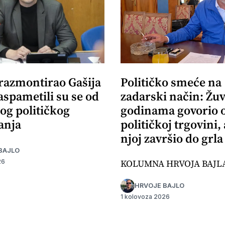
 razmontirao Gašija
Političko smeće na
aspametili su se od
zadarski način: Žuv
og političkog
godinama govorio 
anja
političkoj trgovini,
njoj završio do grla
BAJLO
KOLUMNA HRVOJA BAJL
26
HRVOJE BAJLO
1 kolovoza 2026