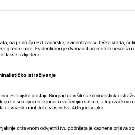
na
on
na
on
putem
svoj
Pinterest
svoj
WhatsApp
E-
Facebook
LinkedIn
maila
profil
ata, na području PU zadarske, evidentirani su teška krađa, četir
nog reda i mira. Evidentirano je dvanaest prometnih nesreća u 
et lakše ozlijeđeno.
inalističko istraživanje
enici Policijske postaje Biograd dovršili su kriminalističko istraž
koju se sumnjiči da je jučer u večernjim satima, u trgovačkom c
la novčanik i mobitel u vlasništvu 46-godišnjaka.
njakinje državnom odvjetništvu podnijeta je kaznena prijava zb