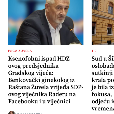
IVICA ŽUVELA
112
Ksenofobni ispad HDZ-
Sud u Š
ovog predsjednika
oslobađ
Gradskog vijeća:
sutkinji
Benkovački ginekolog iz
krala po
Raštana Žuvela vrijeđa SDP-
je bila 
ovog vijećnika Radetu na
fokusa,
Facebooku i u vijećnici
odjeću i
vremena