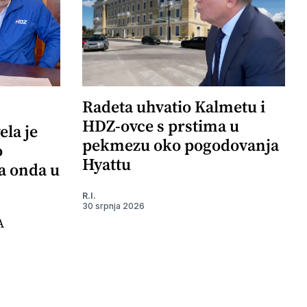
Radeta uhvatio Kalmetu i
HDZ-ovce s prstima u
ela je
pekmezu oko pogodovanja
o
Hyattu
 a onda u
R.I.
30 srpnja 2026
A