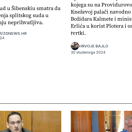
kojega su na Providurovoj
ud u Šibenskiu smatra da
Kneževoj palači navodno 
enja splitskog suda u
Božidara Kalmete i minis
ju neprihvatljiva.
Erlića u korist Plotera i o
tvrtki.
R/ZDNEWS.HR
024
HRVOJE BAJLO
30 studenoga 2024