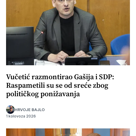
Vučetić razmontirao Gašija i SDP:
Raspametili su se od sreće zbog
političkog ponižavanja
HRVOJE BAJLO
1 kolovoza 2026