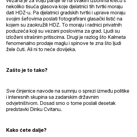
vezana je za volju partije te na svakim izborima kreću s
nekoliko tisuća glasova koje djelatnici tih tvrtki moraju
dati HDZ-u. Pa djelatnici gradskih tvrtki i uprave moraju
svojim šefovima poslati fotografirani glasački listić na
kojem su zaokružili HDZ. To moraju i radnici privatnih
poduzeća koji su vezani poslovima za grad. Ljudi su
izloženi strašnim pritiscima. Drugi je razlog što Kalmeta
fenomenalno prodaje maglu i spinove te zna što ljudi
žele čuti. Ali ni to neće dovijeka.
Zašto je to tako?
Sve činjenice navode na sumnju o sprezi između politike
i interesnih skupina sa zadarskim državnim
odvjetništvom. Dosad smo o tome poslali desetak
predstavki Dinku Cvitanu.
Kako ćete dalje?