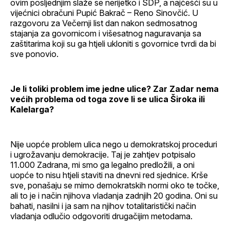
ovim posljednjim slaže se nerijetko i SDP, a najčešći su u
vijećnici obračuni Pupić Bakrač – Reno Sinovčić. U
razgovoru za Večernji list dan nakon sedmosatnog
stajanja za govornicom i višesatnog naguravanja sa
zaštitarima koji su ga htjeli ukloniti s govornice tvrdi da bi
sve ponovio.
Je li toliki problem ime jedne ulice? Zar Zadar nema
većih problema od toga zove li se ulica Široka ili
Kalelarga?
Nije uopće problem ulica nego u demokratskoj proceduri
i ugrožavanju demokracije. Taj je zahtjev potpisalo
11.000 Zadrana, mi smo ga legalno predložili, a oni
uopće to nisu htjeli staviti na dnevni red sjednice. Krše
sve, ponašaju se mimo demokratskih normi oko te točke,
ali to je i način njihova vladanja zadnjih 20 godina. Oni su
bahati, nasilni i ja sam na njihov totalitaristički način
vladanja odlučio odgovoriti drugačijim metodama.