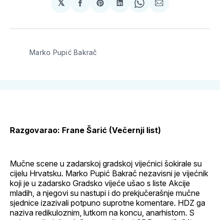
𝕏
podijeli
Share
podijeli
Share
podijeli
na
on
na
on
putem
svoj
Pinterest
svoj
WhatsApp
E-
Facebook
LinkedIn
maila
profil
Marko Pupić Bakrač
Razgovarao: Frane Šarić (Večernji list)
Mučne scene u zadarskoj gradskoj vijećnici šokirale su
cijelu Hrvatsku. Marko Pupić Bakrač nezavisni je vijećnik
koji je u zadarsko Gradsko vijeće ušao s liste Akcije
mladih, a njegovi su nastupi i do prekjučerašnje mučne
sjednice izazivali potpuno suprotne komentare. HDZ ga
naziva redikuloznim, lutkom na koncu, anarhistom. S