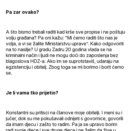
Pa zar ovako?
A što bismo trebali raditi kad krše sve propise i ne poštuju
volju građana? Pa oni kažu: “Mi ćemo raditi što nas je
volja, a vi se žalite Ministarstvu uprave”. Kako odgovoriti
na to nasilje? U gradu Zadru 20 godina vlada se na
kriminalni način i ljudi ne mogu doći do zaposlenja bez
blagoslova HDZ-a. Ako im se suprotstaviš, udaraju na
egzistenciju i obitelj. Zbog toga se mi borimo i borit ćemo
se.
Je li vama tko prijetio?
Konstantni su pritisci na članove moje obitelji. I meni su i
jučer, dok su me pokušavali odnijeti s govornice, govorili
da imam djecu i zašto to radim. Pa ja se upravo borim
radi svoje djece i sve druge djece i ne želim da žive u